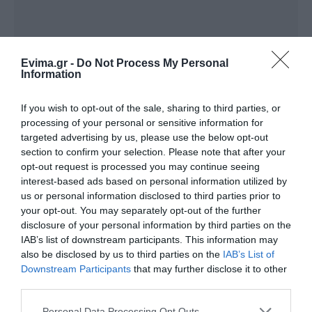
Evima.gr -
Do Not Process My Personal
Information
If you wish to opt-out of the sale, sharing to third parties, or
processing of your personal or sensitive information for
targeted advertising by us, please use the below opt-out
section to confirm your selection. Please note that after your
Ακολουθήστε το evima.gr στο
Google News
opt-out request is processed you may continue seeing
interest-based ads based on personal information utilized by
Διαβάστε όλες τις
ειδήσεις για την Εύβοια
us or personal information disclosed to third parties prior to
your opt-out. You may separately opt-out of the further
Διαβάστε όλες τις
τελευταίες ειδήσεις
για την
disclosure of your personal information by third parties on the
Ελλάδα
και τον
Κόσμο
στο
evima.gr
IAB’s list of downstream participants. This information may
also be disclosed by us to third parties on the
IAB’s List of
Downstream Participants
that may further disclose it to other
TAGS:
ΜΑΘΗΜΑΤΙΚΑ
ΠΡΑΞΗ
third parties.
ΡΟΗ ΕΙΔΗΣΕΩΝ
Please note that this website/app uses one or more Google
Personal Data Processing Opt Outs