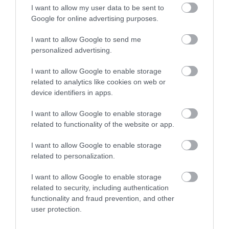
από την Εύβοια που έφυγε από τη
I want to allow my user data to be sent to
ζωή
Google for online advertising purposes.
07.08.2026 | 18:00
I want to allow Google to send me
personalized advertising.
Αυτοψία στα καμένα: 37 σπίτια
κρίθηκαν κατεδαφιστέα στο
Πόρτο Γερμενό
I want to allow Google to enable storage
related to analytics like cookies on web or
07.08.2026 | 17:40
device identifiers in apps.
Όλες οι τελευταίες ειδήσεις
Εύβοια: Αυτός είναι ο 36χρονος
I want to allow Google to enable storage
επιχειρηματίας πού έχασε την
ζωή του
related to functionality of the website or app.
ΠΕΡΙΣΣΟΤΕΡΑ ΑΠΟ ΚΟΙΝΩΝΙΑ
07.08.2026 | 17:20
I want to allow Google to enable storage
related to personalization.
Οδηγός λεωφορείου υπέστη
καρδιακό επεισόδιο ενώ οδηγούσε
I want to allow Google to enable storage
07.08.2026 | 17:00
related to security, including authentication
functionality and fraud prevention, and other
user protection.
Αυγουστιάτικη απόβαση στην
Εύβοια – «Κόκκινο» πριν από την