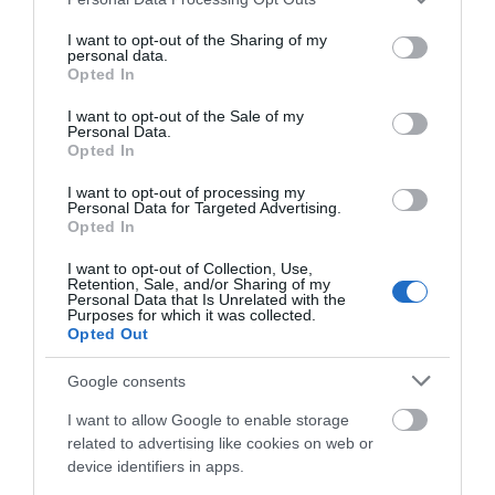
services and may gather and store information including but
Ράγισαν καρδιές στην Εύβοια: Το
not limited to your visit or usage behaviour. You may click to
I want to opt-out of the Sharing of my
τελευταίο «αντίο» στον 36χρονο
personal data.
επιχειρηματία
grant or deny consent to Google and its third-party tags to
Opted In
use your data for below specified purposes in below Google
07.08.2026 | 19:10
consent section.
I want to opt-out of the Sale of my
Personal Data.
Νέο επίδομα 600 ευρώ για
Opted In
σπουδαστές: Οι δικαιούχοι
07.08.2026 | 19:00
I want to opt-out of processing my
Personal Data for Targeted Advertising.
Opted In
Αυτός ο δήμος της Εύβοιας πάει
I want to opt-out of Collection, Use,
στα δικαστήρια για τις
Retention, Sale, and/or Sharing of my
ανεμογεννήτριες
Personal Data that Is Unrelated with the
Purposes for which it was collected.
07.08.2026 | 18:40
Opted Out
Τραγική κατάληξη είχε η
Google consents
θαλάσσια εκδρομή για 57χρονο
τουρίστα
I want to allow Google to enable storage
related to advertising like cookies on web or
07.08.2026 | 18:20
device identifiers in apps.
Βαρύ πένθος για τον εκπαιδευτικό