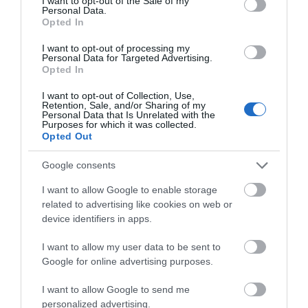
I want to opt-out of the Sale of my
Personal Data.
Νέα τραγωδία σε παραλία της
Opted In
Εύβοιας: Πέθανε άνδρας
I want to opt-out of processing my
09.08.2026 | 15:40
Personal Data for Targeted Advertising.
Opted In
Market Pass: Νέος κύκλος από το
I want to opt-out of Collection, Use,
Retention, Sale, and/or Sharing of my
φθινόπωρο του 2026 – Πότε
Τέλος στις
Σκύλος ή γάτα; Δείτε
Personal Data that Is Unrelated with the
αναμένονται οι πληρωμές
καθυστερήσεις για τις
πόσα χρήματα θα
Purposes for which it was collected.
πινακίδες κυκλοφορίας
χρειαστείτε κάθε
Opted Out
09.08.2026 | 15:20
– Τι αλλάζει με το νέο
χρόνο
ψηφιακό σύστημα
Google consents
Εύβοια: Έργα οδοποιίας 2,4 εκατ.
ευρώ – Ποιοι δρόμοι αλλάζουν
I want to allow Google to enable storage
09.08.2026 | 15:00
related to advertising like cookies on web or
device identifiers in apps.
Τουρισμός για Όλους 2026-2027:
I want to allow my user data to be sent to
Ποιοι κάνουν αίτηση σήμερα –
Google for online advertising purposes.
Έως 600 ευρώ η επιδότηση
09.08.2026 | 14:40
I want to allow Google to send me
Πανσέληνος Αυγούστου
Εορτολόγιο: Ποιοι
personalized advertising.
2026: Η μερική έκλειψη
γιορτάζουν σήμερα,