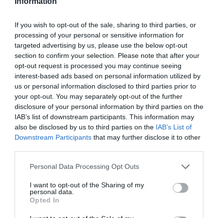
Information
09.08.2026 | 17:20
Εύβοια: Προσοχή! Που
If you wish to opt-out of the sale, sharing to third parties, or
απαγορεύεται η κυκλοφορία
processing of your personal or sensitive information for
οχημάτων και πεζών
targeted advertising by us, please use the below opt-out
09.08.2026 | 17:00
section to confirm your selection. Please note that after your
opt-out request is processed you may continue seeing
15 Αυγούστου: Πώς αμείβεται η
interest-based ads based on personal information utilized by
υποχρεωτική αργία – Τι ισχύει
us or personal information disclosed to third parties prior to
για τους εργαζόμενους
your opt-out. You may separately opt-out of the further
09.08.2026 | 16:40
disclosure of your personal information by third parties on the
IAB’s list of downstream participants. This information may
Χάος στην Εύβοια: Ουρά
also be disclosed by us to third parties on the
IAB’s List of
χιλιομέτρων μέσα στον Αύγουστο
Downstream Participants
that may further disclose it to other
– «Κινδυνεύουμε να χάσουμε το
third parties.
πλοίο!»
Όλες οι τελευταίες ειδήσεις
09.08.2026 | 16:20
Please note that this website/app uses one or more Google
Personal Data Processing Opt Outs
services and may gather and store information including but
Παραλία «διαμάντι»: Θυμίζει
not limited to your visit or usage behaviour. You may click to
I want to opt-out of the Sharing of my
Κουφονήσια και απέχει μόλις 1,5
personal data.
ΠΕΡΙΣΣΟΤΕΡΑ ΑΠΟ ΚΟΙΝΩΝΙΑ
grant or deny consent to Google and its third-party tags to
ώρα από την Αθήνα
Opted In
use your data for below specified purposes in below Google
09.08.2026 | 16:00
consent section.