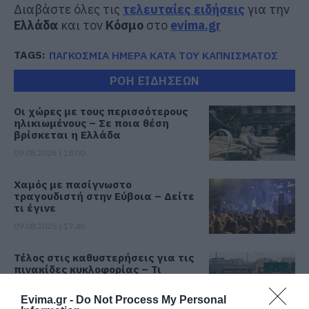
Διαβάστε όλες τις
τελευταίες ειδήσεις
για την
Ελλάδα
και τον
Κόσμο
στο
evima.gr
TAGS:
ΠΑΓΚΟΣΜΙΑ ΗΜΕΡΑ ΚΑΤΑ ΤΟΥ ΚΑΠΝΙΣΜΑΤΟΣ
ΡΟΗ ΕΙΔΗΣΕΩΝ
Οι χώρες με τους περισσότερους
ηλικιωμένους – Σε ποια θέση
βρίσκεται η Ελλάδα
09.08.2026 | 18:00
Χαμός με πασίγνωστο
τραγουδιστή στην Εύβοια – Δείτε
τι έγινε
09.08.2026 | 17:40
Τέλος στις καθυστερήσεις για τις
πινακίδες κυκλοφορίας – Τι
αλλάζει με το νέο ψηφιακό
σύστημα
Evima.gr -
Do Not Process My Personal