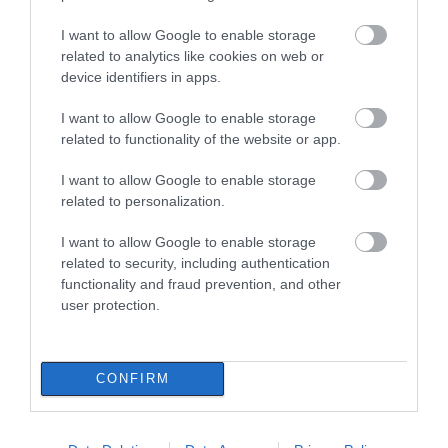
Έκτακτα μέτρα και απαγορεύσεις
και τα εντυπωσιακά
Κυριακή 9 Αυγούστου
σήμερα στην Εύβοια – Μεγάλη
φαινόμενα στον
I want to allow Google to enable storage
προσοχή!
ουρανό
related to analytics like cookies on web or
09.08.2026 | 14:20
device identifiers in apps.
e-ΕΦΚΑ και ΔΥΠΑ: Ποιοι
I want to allow Google to enable storage
δικαιούχοι πληρώνονται έως τις
related to functionality of the website or app.
14 Αυγούστου
09.08.2026 | 14:00
I want to allow Google to enable storage
related to personalization.
Κατάνυξη στην Εύβοια:
Παράκληση της Παναγίας στη
Ρόδος: Έγραψαν
Πάτρα: Θρήνος για
I want to allow Google to enable storage
Λούτσα με κεράσματα και
80χρονη για κράνος!
μωράκι μόλις 8 ημερών
related to security, including authentication
αναψυκτικά
– Νοσηλευόταν στη
functionality and fraud prevention, and other
ΜΕΘ Νεογνών
09.08.2026 | 13:40
user protection.
Σκύλος ή γάτα; Δείτε πόσα
χρήματα θα χρειαστείτε κάθε
χρόνο
CONFIRM
09.08.2026 | 13:20