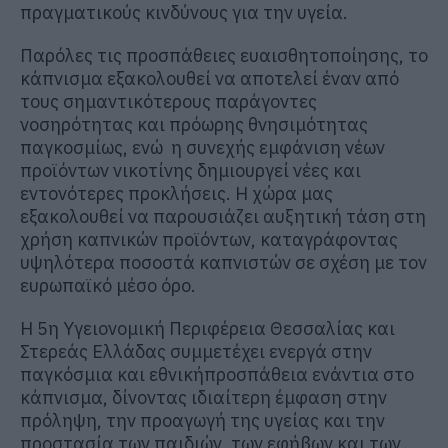
πραγματικούς κινδύνους για την υγεία.
Παρόλες τις προσπάθειες ευαισθητοποίησης, το
κάπνισμα εξακολουθεί να αποτελεί έναν από
τους σημαντικότερους παράγοντες
νοσηρότητας και πρόωρης θνησιμότητας
παγκοσμίως
, ενώ
η
συνεχής εμφάνιση νέων
προϊόντων νικοτίνης δημιουργεί νέες
και
εντονότερες
προκλήσεις
. Η χώρα μας
εξακολουθεί να παρουσιάζει αυξητική τάση στη
χρήση καπνικών προϊόντων, καταγράφοντας
υψηλότερα ποσοστά κ
απνιστών σε σχέση με τον
ευρωπαϊ
κό μέσο όρο.
Η 5η Υγειονομική Περιφέρεια Θεσσαλίας και
Στερεάς Ελλάδας συμμετέχει ενεργά στην
παγκόσμια
και εθνική
προσπάθεια
ενάντια στο
κάπνισμα,
δίνοντας ιδιαίτερη έμφαση στην
πρόληψη, την προαγωγή της υγείας και την
προστασία των παιδιών, των εφήβων και των