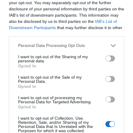
your opt-out. You may separately opt-out of the further
Μοναστήρι της Εύβοιας!
disclosure of your personal information by third parties on the
08.08.2026 | 14:00
IAB’s list of downstream participants. This information may
also be disclosed by us to third parties on the
IAB’s List of
Όλες οι τελευταίες ειδήσεις
Downstream Participants
that may further disclose it to other
Έξοδος Αυγούστου: Οι Αθηναίοι
third parties.
«ψηφίζουν» Εύβοια για τις
διακοπές τους!
Please note that this website/app uses one or more Google
Personal Data Processing Opt Outs
ΠΕΡΙΣΣΟΤΕΡΑ ΑΠΟ ΚΟΙΝΩΝΙΑ
08.08.2026 | 13:40
services and may gather and store information including but
not limited to your visit or usage behaviour. You may click to
I want to opt-out of the Sharing of my
personal data.
Μεταφορές χρημάτων: Σε ποιες
grant or deny consent to Google and its third-party tags to
Opted In
περιπτώσεις η ΑΑΔΕ επιβάλλει
use your data for below specified purposes in below Google
φόρο από 10% έως 40%
consent section.
I want to opt-out of the Sale of my
08.08.2026 | 13:20
Personal Data.
Opted In
Εικόνες σοκ σε κοιμητήριο της
I want to opt-out of processing my
Εύβοιας: Δείτε τι έκαναν
Personal Data for Targeted Advertising.
Opted In
08.08.2026 | 13:00
Εορτολόγιο: Ποιοι
Ο καιρός αλλάζει
γιορτάζουν σήμερα,
πρόσωπο: Έρχονται
I want to opt-out of Collection, Use,
Σάββατο 8 Αυγούστου
40άρια μαζί με
Retention, Sale, and/or Sharing of my
θυελλώδη μελτέμια
Α. Ο. Χαλκίς: Πρώτο φιλικό σήμερα
Personal Data that Is Unrelated with the
για νέα αγωνιστική περίοδο – Η
Purposes for which it was collected.