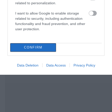
08.08.2026 | 11:20
related to personalization.
για 57χρονο τουρίστα
κατεδαφιστέα στο
Πόρτο Γερμενό
I want to allow Google to enable storage
Αθλητικό σωματείο της Εύβοιας
εξέδωσε ανακοίνωση για το
related to security, including authentication
βουλευτή Σίμο Κεδίκογλου- Τι
functionality and fraud prevention, and other
αναφέρει
user protection.
08.08.2026 | 11:00
CONFIRM
Data Deletion
Data Access
Privacy Policy