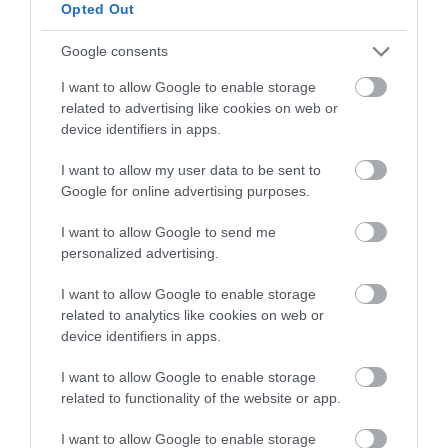
ώρα
Opted Out
08.08.2026 | 12:40
Google consents
Τι γίνεται με τις τσούχτρες στην
I want to allow Google to enable storage
Εύβοια;
related to advertising like cookies on web or
08.08.2026 | 12:20
device identifiers in apps.
Νέο τροχαίο με υλικές
Μητέρα και γιος οι
I want to allow my user data to be sent to
ζημιές
νεκροί από τη
Καύσωνας και πολλά μποφόρ
Google for online advertising purposes.
σύγκρουση
αύριο στην Εύβοια! Συνεδρίασε η
αυτοκινήτου με
επιτροπή εκτίμησης κινδύνου
I want to allow Google to send me
φορτηγό
08.08.2026 | 12:00
personalized advertising.
Εύβοια: Οι ισχυροί άνεμοι
I want to allow Google to enable storage
έσπασαν μεγάλο πεύκο σε αυλή
related to analytics like cookies on web or
εκκλησίας
device identifiers in apps.
08.08.2026 | 11:40
I want to allow Google to enable storage
Εύβοια: Αποκαταστάθηκε το
related to functionality of the website or app.
ίντερνετ στον Οξύλιθο μετά από
Τραγική κατάληξη είχε
Αυτοψία στα καμένα:
επέμβαση της CP COMPANY Ε.Ε.
I want to allow Google to enable storage
η θαλάσσια εκδρομή
37 σπίτια κρίθηκαν