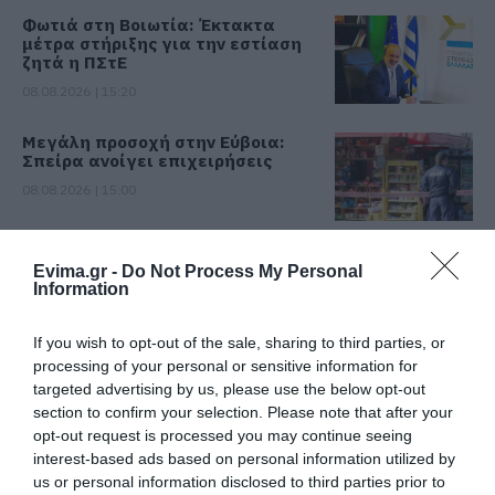
Φωτιά στη Βοιωτία: Έκτακτα
μέτρα στήριξης για την εστίαση
ζητά η ΠΣτΕ
08.08.2026 | 15:20
Μεγάλη προσοχή στην Εύβοια:
Σπείρα ανοίγει επιχειρήσεις
08.08.2026 | 15:00
Όμιλος ΔΕΗ: Νέα συμφωνία για
Evima.gr -
Do Not Process My Personal
χαρτοφυλάκιο έργων ΑΠΕ
Information
08.08.2026 | 14:40
If you wish to opt-out of the sale, sharing to third parties, or
processing of your personal or sensitive information for
Σήμερα το μεγαλύτερο πανηγύρι
targeted advertising by us, please use the below opt-out
του καλοκαιριού στην Εύβοια
section to confirm your selection. Please note that after your
08.08.2026 | 14:20
opt-out request is processed you may continue seeing
interest-based ads based on personal information utilized by
us or personal information disclosed to third parties prior to
Συρροή πιστών σε αυτό το