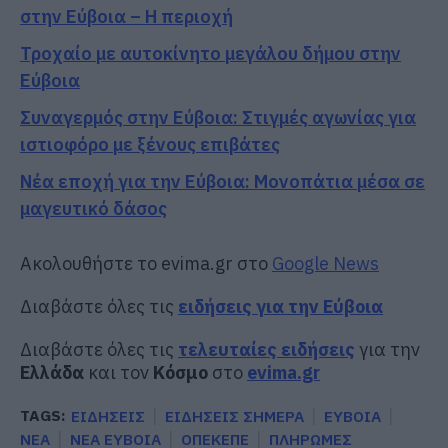
στην Εύβοια – Η περιοχή
Τροχαίο με αυτοκίνητο μεγάλου δήμου στην
Εύβοια
Συναγερμός στην Εύβοια: Στιγμές αγωνίας για
ιστιοφόρο με ξένους επιβάτες
Νέα εποχή για την Εύβοια: Μονοπάτια μέσα σε
μαγευτικό δάσος
Ακολουθήστε το evima.gr στο
Google News
Διαβάστε όλες τις
ειδήσεις για την Εύβοια
Διαβάστε όλες τις
τελευταίες ειδήσεις
για την
Ελλάδα
και τον
Κόσμο
στο
evima.gr
TAGS:
ΕΙΔΗΣΕΙΣ
ΕΙΔΗΣΕΙΣ ΣΗΜΕΡΑ
ΕΥΒΟΙΑ
ΝΕΑ
ΝΕΑ ΕΥΒΟΙΑ
ΟΠΕΚΕΠΕ
ΠΛΗΡΩΜΕΣ