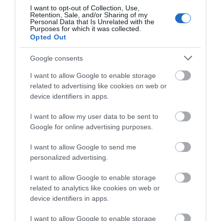
I want to opt-out of Collection, Use,
Αυτές είναι οι επικίνδυνες
Retention, Sale, and/or Sharing of my
εβδομάδες του ελληνικού
Personal Data that Is Unrelated with the
καλοκαιριού για φωτιές
Purposes for which it was collected.
Νεκρός ανασύρθηκε
Νεκρός 75χρονος που
Opted Out
07.08.2026 | 12:00
69χρονος λουόμενος
είχε φύγει για το
χωράφι του
Google consents
Χωρίς νερό τώρα περιοχές της
Χαλκίδας
I want to allow Google to enable storage
07.08.2026 | 11:45
related to advertising like cookies on web or
device identifiers in apps.
Δελφίνια κολυμπούν δίπλα σε
I want to allow my user data to be sent to
σκάφος τουριστών – Δείτε βίντεο
Google for online advertising purposes.
07.08.2026 | 11:30
I want to allow Google to send me
Πώς θα πληρωθούν
Αυτές είναι οι
όσοι δουλέψουν στις 15
επικίνδυνες εβδομάδες
personalized advertising.
Αυγούστου
του ελληνικού
Συναγερμός στην Εύβοια: Στιγμές
καλοκαιριού για
αγωνίας για ιστιοφόρο με ξένους
I want to allow Google to enable storage
φωτιές
επιβάτες
related to analytics like cookies on web or
device identifiers in apps.
07.08.2026 | 11:15
I want to allow Google to enable storage
Έκτακτη διακοπή νερού τώρα