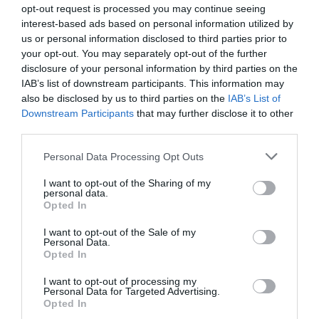
07.08.2026 | 13:05
opt-out request is processed you may continue seeing
interest-based ads based on personal information utilized by
Συντάξεις: Ποιοι θα πάρουν
us or personal information disclosed to third parties prior to
αύξηση το 2027 – Τα ποσά
your opt-out. You may separately opt-out of the further
07.08.2026 | 13:00
disclosure of your personal information by third parties on the
IAB’s list of downstream participants. This information may
also be disclosed by us to third parties on the
IAB’s List of
Σκύρος: Στάχτη πάνω από 1.000
Downstream Participants
that may further disclose it to other
στρέμματα στο Νησί – Νέες
third parties.
εικόνες
07.08.2026 | 12:45
Please note that this website/app uses one or more Google
Personal Data Processing Opt Outs
Όλες οι τελευταίες ειδήσεις
services and may gather and store information including but
not limited to your visit or usage behaviour. You may click to
I want to opt-out of the Sharing of my
Πώς θα πληρωθούν όσοι
personal data.
δουλέψουν στις 15 Αυγούστου
grant or deny consent to Google and its third-party tags to
Opted In
use your data for below specified purposes in below Google
07.08.2026 | 12:30
ΠΕΡΙΣΣΟΤΕΡΑ ΑΠΟ ΚΟΙΝΩΝΙΑ
consent section.
I want to opt-out of the Sale of my
Personal Data.
Opted In
Τροχαίο με αυτοκίνητο μεγάλου
δήμου στην Εύβοια
I want to opt-out of processing my
Personal Data for Targeted Advertising.
07.08.2026 | 12:15
Opted In