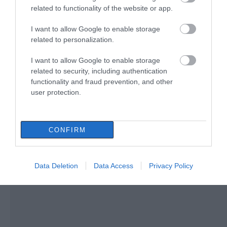
στην παραλία Αυλίδας
related to functionality of the website or app.
07.08.2026 | 11:00
I want to allow Google to enable storage
related to personalization.
Η Κύμη στο επίκεντρο της
Δελφίνια κολυμπούν
Ιός Δυτικού Νείλου: 65
I want to allow Google to enable storage
γαστρονομίας – Σήμερα η μεγάλη
δίπλα σε σκάφος
κρούσματα στην
έναρξη!
related to security, including authentication
τουριστών – Δείτε
Ελλάδα – Έξι νεκροί και
functionality and fraud prevention, and other
07.08.2026 | 10:45
βίντεο
20 ασθενείς σε
user protection.
νοσηλεία
Τι είναι οι γανωματήδες και γιατί
έφτασαν σε αυτό το χωριό της
Εύβοιας;
CONFIRM
07.08.2026 | 10:30
Data Deletion
Data Access
Privacy Policy