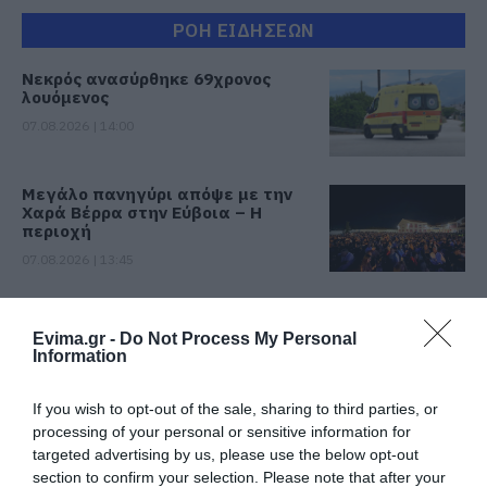
ΡΟΗ ΕΙΔΗΣΕΩΝ
Νεκρός ανασύρθηκε 69χρονος
λουόμενος
07.08.2026 | 14:00
Μεγάλο πανηγύρι απόψε με την
Χαρά Βέρρα στην Εύβοια – Η
περιοχή
07.08.2026 | 13:45
Νεκρός 75χρονος που είχε φύγει
για το χωράφι του
Evima.gr -
Do Not Process My Personal
Information
07.08.2026 | 13:30
If you wish to opt-out of the sale, sharing to third parties, or
Το evima.gr Αποκαλύπτει: Τρία
processing of your personal or sensitive information for
πυροσβεστικά οχήματα έφτασαν
targeted advertising by us, please use the below opt-out
στην Εύβοια! Που θα δοθούν
section to confirm your selection. Please note that after your