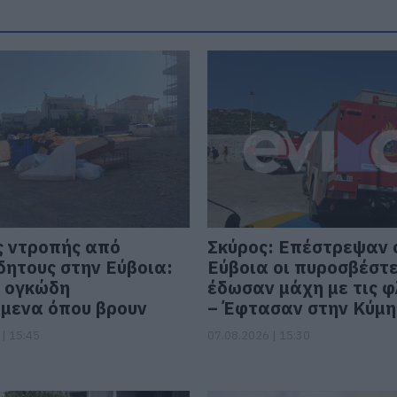
ς ντροπής από
Σκύρος: Επέστρεψαν 
δητους στην Εύβοια:
Εύβοια οι πυροσβέστ
 ογκώδη
έδωσαν μάχη με τις φ
ίμενα όπου βρουν
– Έφτασαν στην Κύμη
| 15:45
07.08.2026 | 15:30