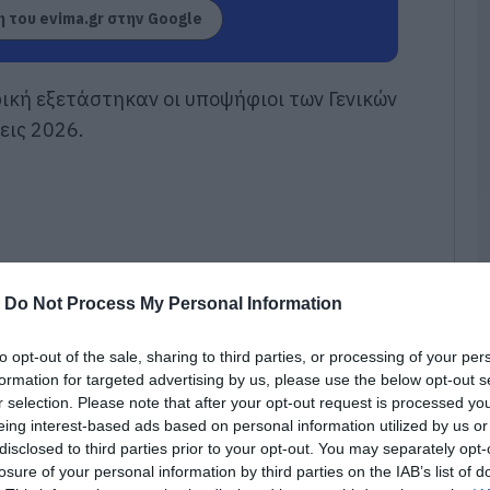
δ
 του evima.gr στην Google
μ
Ε
07
ρική εξετάστηκαν οι υποψήφιοι των Γενικών
Π
εις 2026.
ο
Σ
07
Θ
Γ
ζ
-
Do Not Process My Personal Information
07
Ν
to opt-out of the sale, sharing to third parties, or processing of your per
6
formation for targeted advertising by us, please use the below opt-out s
07
r selection. Please note that after your opt-out request is processed y
eing interest-based ads based on personal information utilized by us or
disclosed to third parties prior to your opt-out. You may separately opt-
Μ
losure of your personal information by third parties on the IAB’s list of
α