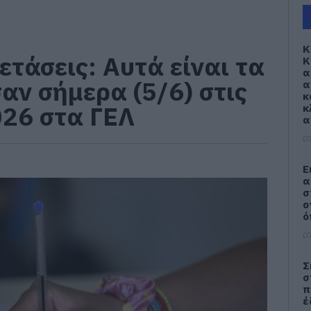
Κ
ετάσεις: Αυτά είναι τα
Κ
α
αν σήμερα (5/6) στις
α
κ
026 στα ΓΕΛ
κ
α
07
Ε
α
σ
ο
ό
07
Σ
σ
π
έ