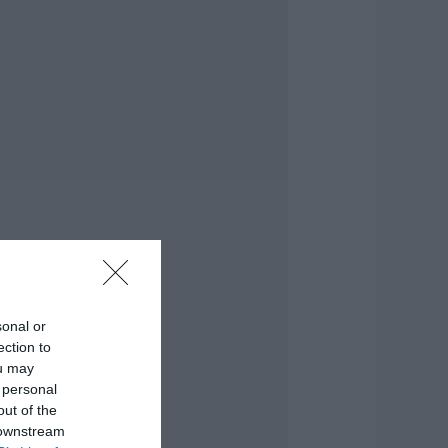
ρόμος έχει γεμίσει
ε λάδια στην
ύβοια
.08.2026 | 14:45
ότε θα πληρωθούν
ι συντάξεις
επτεμβρίου 2026
.08.2026 | 14:30
λίψη στην Εύβοια:
υναίκα έχασε την
ωή της
.08.2026 | 14:15
εκρός ανασύρθηκε
sonal or
9χρονος λουόμενος
ection to
.08.2026 | 14:00
ou may
 personal
out of the
εγάλο πανηγύρι
 downstream
πόψε με την Χαρά