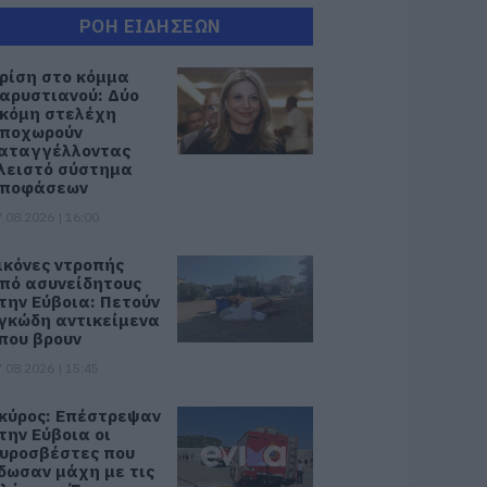
ΡΟΗ ΕΙΔΗΣΕΩΝ
ρίση στο κόμμα
αρυστιανού: Δύο
κόμη στελέχη
ποχωρούν
αταγγέλλοντας
λειστό σύστημα
ποφάσεων
.08.2026 | 16:00
ικόνες ντροπής
πό ασυνείδητους
την Εύβοια: Πετούν
γκώδη αντικείμενα
που βρουν
.08.2026 | 15:45
κύρος: Επέστρεψαν
την Εύβοια οι
υροσβέστες που
δωσαν μάχη με τις