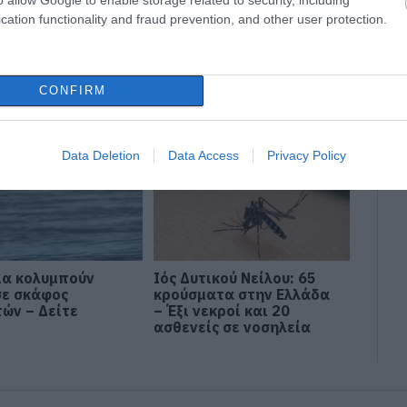
cation functionality and fraud prevention, and other user protection.
 75χρονος που
Πώς θα πληρωθούν όσοι
γει για το
δουλέψουν στις 15
 του
Αυγούστου
CONFIRM
Data Deletion
Data Access
Privacy Policy
ια κολυμπούν
Ιός Δυτικού Νείλου: 65
σε σκάφος
κρούσματα στην Ελλάδα
τών – Δείτε
– Έξι νεκροί και 20
ασθενείς σε νοσηλεία