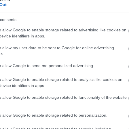
Out
Σ
π
σ
consents
Ν
gle News
07
o allow Google to enable storage related to advertising like cookies on
evice identifiers in apps.
ην Εύβοια
Π
ό
o allow my user data to be sent to Google for online advertising
1
δήσεις
για την
Ελλάδα
και τον
Κόσμο
στο
s.
07
to allow Google to send me personalized advertising.
o allow Google to enable storage related to analytics like cookies on
evice identifiers in apps.
o allow Google to enable storage related to functionality of the website
o allow Google to enable storage related to personalization.
o allow Google to enable storage related to security, including