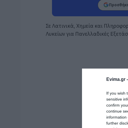
Προσθήκη
Σε Λατινικά, Χημεία και Πληροφο
Λυκείων για Πανελλαδικές Εξετάσ
Evima.gr 
If you wish 
sensitive in
confirm you
continue se
information 
further disc