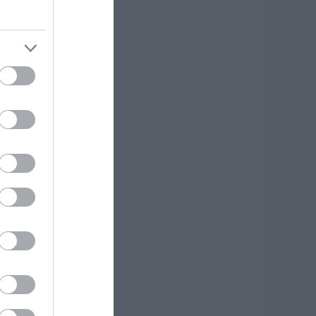
κύρος: Στάχτη
άνω από 1.000
τρέμματα στο
ησί – Νέες εικόνες
.08.2026 | 12:45
ώς θα πληρωθούν
σοι δουλέψουν στις
5 Αυγούστου
.08.2026 | 12:30