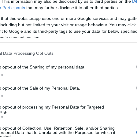
. This information may also be disclosed by us to third parties on the
IA
Β
ρα (5/6) στις Πανελλαδικές
Participants
that may further disclose it to other third parties.
–
07
 that this website/app uses one or more Google services and may gath
εδώ
including but not limited to your visit or usage behaviour. You may click 
Ν
 to Google and its third-party tags to use your data for below specifi
π
δώ
ogle consent section.
τ
07
ης Πληροφορικής,
εδώ
l Data Processing Opt Outs
Τ
o opt-out of the Sharing of my personal data.
Α
π
In
ο
σ
o opt-out of the Sale of my Personal Data.
δ
In
07
to opt-out of processing my Personal Data for Targeted
Σ
ing.
π
In
2
o opt-out of Collection, Use, Retention, Sale, and/or Sharing
07
ersonal Data that Is Unrelated with the Purposes for which it
lected.