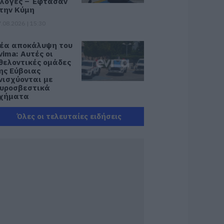
λόγες – Έφτασαν
την Κύμη
.08.2026 | 15:30
έα αποκάλυψη του
vima: Αυτές οι
θελοντικές ομάδες
ης Εύβοιας
νισχύονται με
υροσβεστικά
χήματα
.08.2026 | 15:15
Όλες οι τελευταίες ειδήσεις
ωνσταντοπούλου
πό τη Βοιωτία:
υτό που συμβαίνει
εν είναι ατύχημα,
ίναι έγκλημα
ιαρκές και
υνεχιζόμενο
.08.2026 | 15:00
εγάλη προσοχή