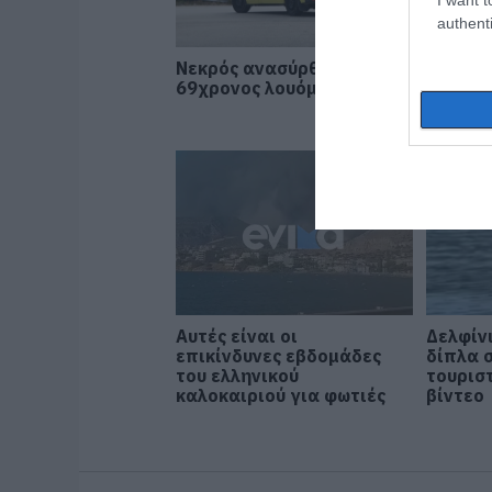
authenti
Νεκρός ανασύρθηκε
Νεκρός
69χρονος λουόμενος
είχε φύ
χωράφι
Αυτές είναι οι
Δελφίν
επικίνδυνες εβδομάδες
δίπλα 
του ελληνικού
τουρισ
καλοκαιριού για φωτιές
βίντεο