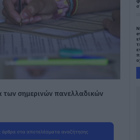
φ
σ
07
Ν
e
ε
τ
ε
π
ο
07
Κ
α
α των σημερινών πανελλαδικών
Α
δ
ε
δ
σ
07
 άρθρα στα αποτελέσματα αναζήτησης
Μ