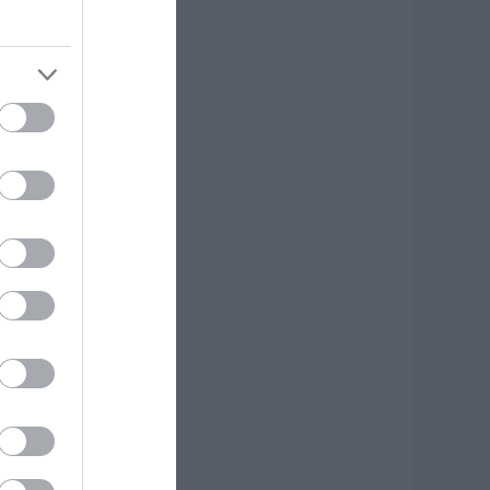
υτό το Μοναστήρι
ης Εύβοιας!
.08.2026 | 14:00
ξοδος Αυγούστου:
ι Αθηναίοι
ψηφίζουν» Εύβοια
ια τις διακοπές
ους!
.08.2026 | 13:40