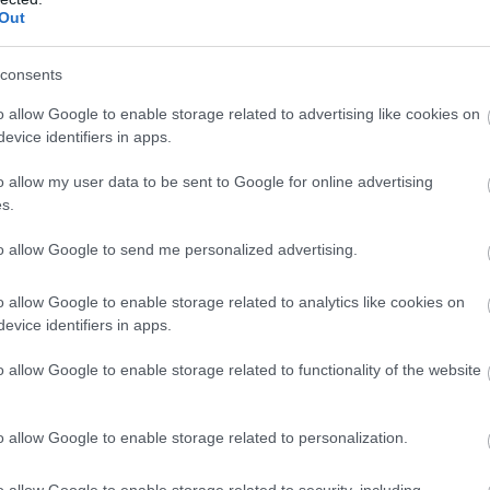
α
ια να αποφύγουν τον κίνδυνο.
Out
τ
08
γράφει στιγμές από το περιστατικό, με τα
consents
Έ
στατευθούν από τις κινήσεις του 78χρονου, ο
o allow Google to enable storage related to advertising like cookies on
Ο
ρια του.
«
evice identifiers in apps.
γ
τ
αν άμεσα την Αστυνομία και στο σημείο
o allow my user data to be sent to Google for online advertising
08
s.
οι οποίες προχώρησαν στη σύλληψη του
to allow Google to send me personalized advertising.
o allow Google to enable storage related to analytics like cookies on
evice identifiers in apps.
ραφία για παραβάσεις της νομοθεσίας περί
o allow Google to enable storage related to functionality of the website
πρόκλησης σωματικής βλάβης. Ο συλληφθείς
εισαγγελικού λειτουργού στον Πειραιά,
o allow Google to enable storage related to personalization.
οβλεπόμενη διαδικασία.
o allow Google to enable storage related to security, including