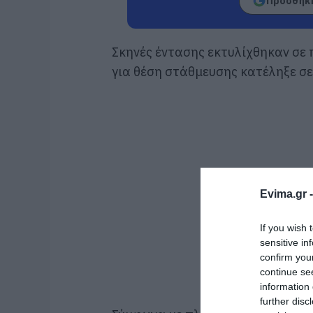
Προσθήκη
Σκηνές έντασης εκτυλίχθηκαν σε 
για θέση στάθμευσης κατέληξε σε
Evima.gr 
If you wish 
sensitive in
confirm you
continue se
information 
further disc