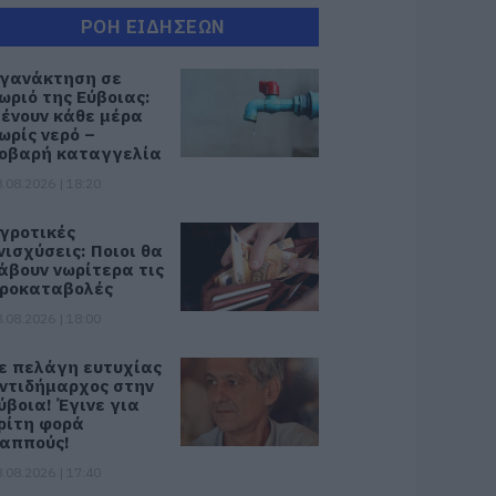
ΡΟΗ ΕΙΔΗΣΕΩΝ
γανάκτηση σε
ωριό της Εύβοιας:
ένουν κάθε μέρα
ωρίς νερό –
οβαρή καταγγελία
.08.2026 | 18:20
γροτικές
νισχύσεις: Ποιοι θα
άβουν νωρίτερα τις
ροκαταβολές
.08.2026 | 18:00
ε πελάγη ευτυχίας
ντιδήμαρχος στην
ύβοια! Έγινε για
ρίτη φορά
αππούς!
.08.2026 | 17:40