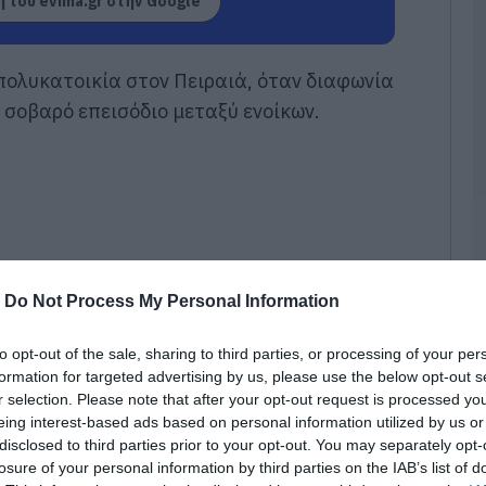
 του evima.gr στην Google
ε
έ
08
πολυκατοικία στον Πειραιά, όταν διαφωνία
Π
 σοβαρό επεισόδιο μεταξύ ενοίκων.
μ
η
Ν
Μ
08
Α
γ
γ
-
Do Not Process My Personal Information
Ε
08
to opt-out of the sale, sharing to third parties, or processing of your per
formation for targeted advertising by us, please use the below opt-out s
Φ
r selection. Please note that after your opt-out request is processed y
Έ
eing interest-based ads based on personal information utilized by us or
σ
ε
disclosed to third parties prior to your opt-out. You may separately opt-
Π
losure of your personal information by third parties on the IAB’s list of