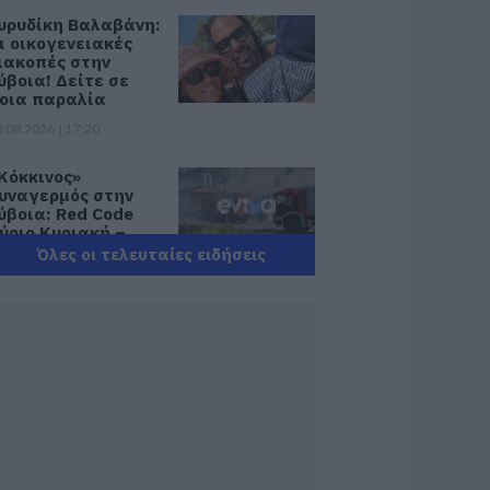
υρυδίκη Βαλαβάνη:
ι οικογενειακές
ιακοπές στην
ύβοια! Δείτε σε
οια παραλία
.08.2026 | 17:20
Κόκκινος»
υναγερμός στην
ύβοια: Red Code
ύριο Κυριακή –
υξημένη
Όλες οι τελευταίες ειδήσεις
τοιμότητα παντού
.08.2026 | 17:00
όδος: Έγραψαν
0χρονη για κράνος!
.08.2026 | 16:40
ρήνος σε όλη την
ύβοια για τον