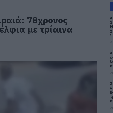
ιραιά: 78χρονος
Α
χ
έλφια με τρίαινα
Μ
χ
Σ
08
Α
ε
λ
π
08
Σ
α
Ε
τ
π
08