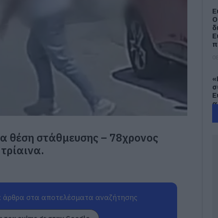
Ε
Ο
δ
Ε
π
08
«
σ
Ε
α
Α
ε
08
ια θέση στάθμευσης – 78χρονος
τρίαινα.
Ρ
8
08
 άρθρα στα αποτελέσματα αναζήτησης
Θ
Ε