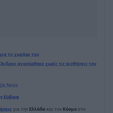
για το χωράφι του
 Άνδρας ανασύρθηκε χωρίς τις αισθήσεις του
gle News
ην Εύβοια
δήσεις
για την
Ελλάδα
και τον
Κόσμο
στο