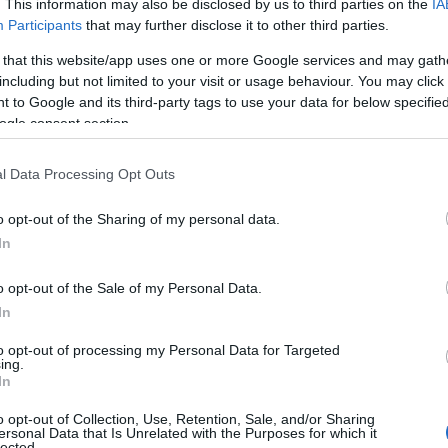
. This information may also be disclosed by us to third parties on the
IA
09
Participants
that may further disclose it to other third parties.
 that this website/app uses one or more Google services and may gath
Π
τ
including but not limited to your visit or usage behaviour. You may click 
3
 to Google and its third-party tags to use your data for below specifi
ogle consent section.
09
.253 ευρώ σε 32.344 δικαιούχους για λοιπές
Π
l Data Processing Opt Outs
Α
ρότητας, εξόδων κηδείας, ασθενείας και
μ
o opt-out of the Sharing of my personal data.
τ
φ
In
ευρώ σε 390 δικαιούχους για εξωιδρυματικά
ο
09
o opt-out of the Sale of my Personal Data.
23,5 εκατ. ευρώ σε 950 δικαιούχους σε
In
Ε
 εφάπαξ.
π
to opt-out of processing my Personal Data for Targeted
κ
ing.
Σ
In
τ
 38 χιλ. δικαιούχους για καταβολή
o opt-out of Collection, Use, Retention, Sale, and/or Sharing
09
ersonal Data that Is Unrelated with the Purposes for which it
επιδομάτων.
lected.