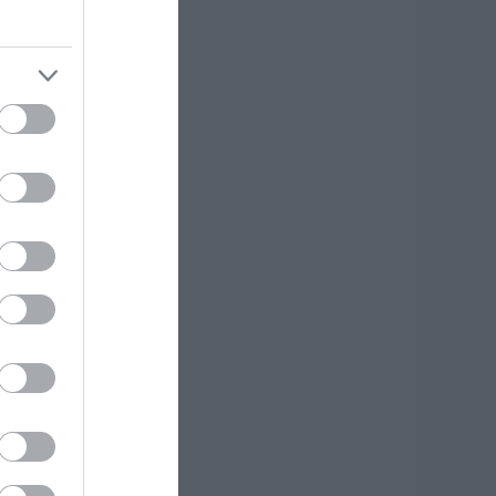
οιοι φοιτητές θα
άρουν έως 2.500
υρώ για τη
τέγαση
.08.2026 | 12:00
υναγερμός στη
όρεια Εύβοια:
γελάδες
ετάγονται στο
ρόμο- Η έκκληση
ερέα στους
δηγούς
.08.2026 | 11:40