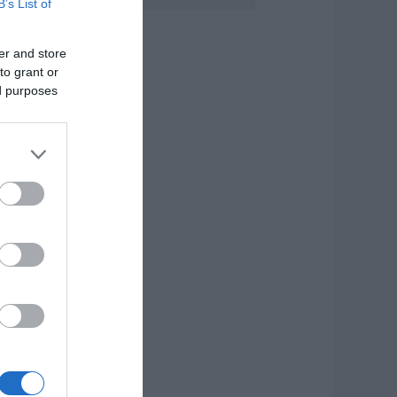
B’s List of
.08.2026 | 13:20
er and store
ανικός σε λιμάνι
ης Εύβοιας με
to grant or
7χρονο άνδρα
ed purposes
.08.2026 | 13:00
ανσέληνος
υγούστου 2026: Η
ερική έκλειψη και
α εντυπωσιακά
αινόμενα στον
υρανό
.08.2026 | 12:40
ύβοια: Νέες
ινακίδες για τον
ίνδυνο πυρκαγιάς –
ε ποια σημεία
οποθετήθηκαν
.08.2026 | 12:20