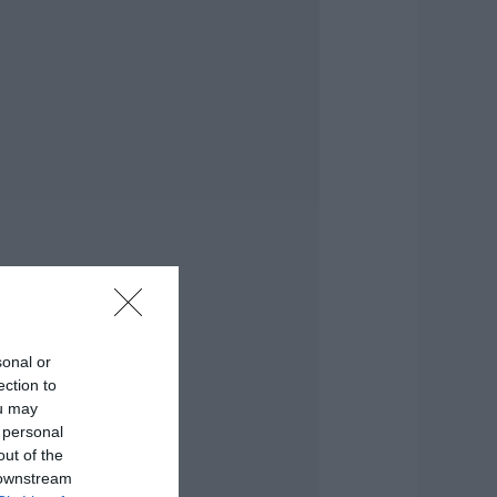
ήμερα στην Εύβοια
 Μεγάλη προσοχή!
.08.2026 | 14:20
-ΕΦΚΑ και ΔΥΠΑ:
οιοι δικαιούχοι
ληρώνονται έως
ις 14 Αυγούστου
.08.2026 | 14:00
ατάνυξη στην
ύβοια: Παράκληση
ης Παναγίας στη
ούτσα με
εράσματα και
ναψυκτικά
sonal or
.08.2026 | 13:40
ection to
ou may
κύλος ή γάτα;
 personal
είτε πόσα
ρήματα θα
out of the
ρειαστείτε κάθε
 downstream
ρόνο