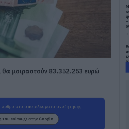
M
κ
φ
–
ο
09
Ε
ο
ε
α
ι θα μοιραστούν 83.352.253 ευρώ
09
Τ
2
κ
σ
ε
 άρθρα στα αποτελέσματα αναζήτησης
09
 του evima.gr στην Google
Έ
α