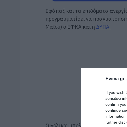
Εφάπαξ και τα επιδόματα ανεργία
προγραμματίσει να πραγματοποιή
Μαΐου) ο ΕΦΚΑ και η
ΔΥΠΑ.
Evima.gr 
If you wish 
sensitive in
confirm you
continue se
information 
further disc
Συνολικά, υπολογίζεται ότι θα μο