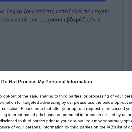
σ
–
ς, ξεχωρίζουν από τις καταβολές που έχουν
09
σουν κατά την τρέχουσα εβδομάδα (5-9
e
Π
π
τ
09
Κ
Ε
τ
Λ
-
Do Not Process My Personal Information
κ
α
to opt-out of the sale, sharing to third parties, or processing of your per
09
formation for targeted advertising by us, please use the below opt-out s
r selection. Please note that after your opt-out request is processed y
Σ
eing interest-based ads based on personal information utilized by us or
Δ
χ
disclosed to third parties prior to your opt-out. You may separately opt-
χ
losure of your personal information by third parties on the IAB’s list of
ιραστούν 83.352.253 ευρώ σε 93.580
χ