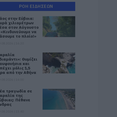
ΡΟΗ ΕΙΔΗΣΕΩΝ
άος στην Εύβοια:
υρά χιλιομέτρων
έσα στον Αύγουστο
 «Κινδυνεύουμε να
άσουμε το πλοίο!»
.08.2026 | 16:20
αραλία
διαμάντι»: Θυμίζει
ουφονήσια και
πέχει μόλις 1,5
ρα από την Αθήνα
.08.2026 | 16:00
έα τραγωδία σε
αραλία της
ύβοιας: Πέθανε
νδρας
.08.2026 | 15:40