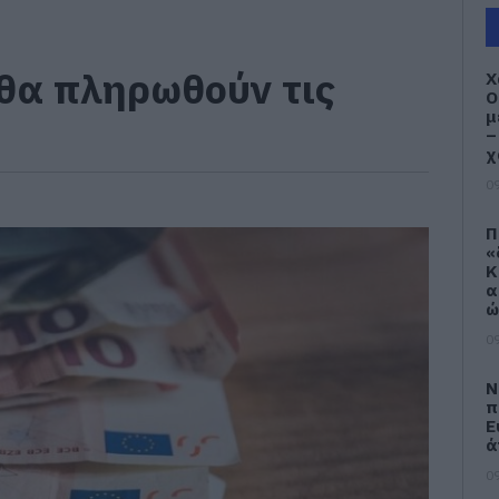
θα πληρωθούν τις
Χ
Ο
μ
–
χ
09
Π
«
Κ
α
ώ
09
Ν
π
Ε
ά
09