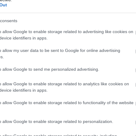
ητέρες για επιδοτούμενη άδεια μητρότητας.
Out
Π
π
9 χιλ. δικαιούχους στο πλαίσιο
ε
σ
consents
πασχόλησης.
09
 δικαιούχους του προγράμματος «Σπίτι μου».
o allow Google to enable storage related to advertising like cookies on
evice identifiers in apps.
Σ
Β
o allow my user data to be sent to Google for online advertising
Α
s.
π
δ
ι
to allow Google to send me personalized advertising.
ο
09
o allow Google to enable storage related to analytics like cookies on
evice identifiers in apps.
o allow Google to enable storage related to functionality of the website
o allow Google to enable storage related to personalization.
o allow Google to enable storage related to security, including