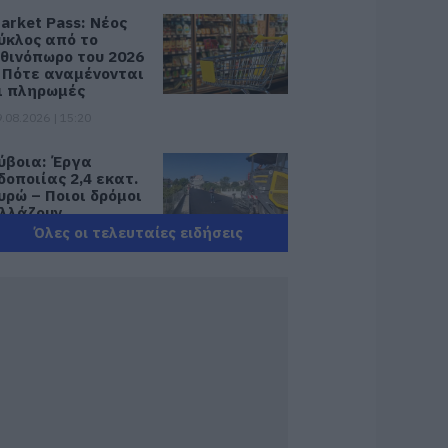
arket Pass: Νέος
ύκλος από το
θινόπωρο του 2026
 Πότε αναμένονται
ι πληρωμές
.08.2026 | 15:20
ύβοια: Έργα
δοποιίας 2,4 εκατ.
υρώ – Ποιοι δρόμοι
λλάζουν
Όλες οι τελευταίες ειδήσεις
.08.2026 | 15:00
ουρισμός για Όλους
026-2027: Ποιοι
άνουν αίτηση
ήμερα – Έως 600
υρώ η επιδότηση
.08.2026 | 14:40
κτακτα μέτρα και
παγορεύσεις