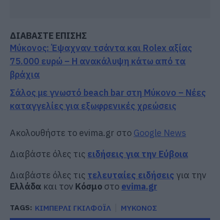
ΔΙΑΒΑΣΤΕ ΕΠΙΣΗΣ
Μύκονος: Έψαχναν τσάντα και Rolex αξίας
75.000 ευρώ – Η ανακάλυψη κάτω από τα
βράχια
Σάλος με γνωστό beach bar στη Μύκονο – Νέες
καταγγελίες για εξωφρενικές χρεώσεις
Ακολουθήστε το evima.gr στο
Google News
Διαβάστε όλες τις
ειδήσεις για την Εύβοια
Διαβάστε όλες τις
τελευταίες ειδήσεις
για την
Ελλάδα
και τον
Κόσμο
στο
evima.gr
TAGS:
ΚΙΜΠΕΡΛΙ ΓΚΙΛΦΟΪΛ
ΜΥΚΟΝΟΣ