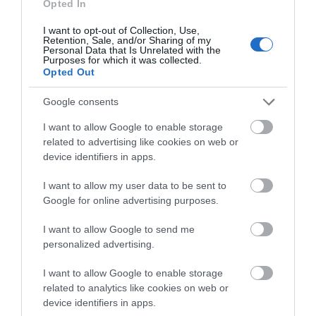
Opted In
οικογενειακές διακοπές στην
Εύβοια! Δείτε σε ποια παραλία
I want to opt-out of Collection, Use,
Retention, Sale, and/or Sharing of my
08.08.2026 | 17:20
Personal Data that Is Unrelated with the
Purposes for which it was collected.
Νέο τροχαίο με υλικές
Μητέρα και γιος οι
«Κόκκινος» συναγερμός στην
Opted Out
ζημιές
Εύβοια: Red Code αύριο Κυριακή –
νεκροί από τη
Αυξημένη ετοιμότητα παντού
σύγκρουση
Google consents
αυτοκινήτου με
08.08.2026 | 17:00
φορτηγό
I want to allow Google to enable storage
related to advertising like cookies on web or
Ρόδος: Έγραψαν 80χρονη για
device identifiers in apps.
κράνος!
08.08.2026 | 16:40
I want to allow my user data to be sent to
Google for online advertising purposes.
I want to allow Google to send me
personalized advertising.
I want to allow Google to enable storage
related to analytics like cookies on web or
device identifiers in apps.