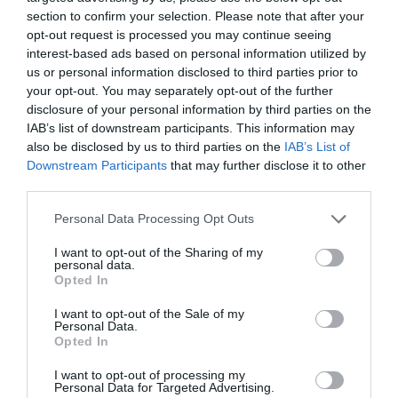
section to confirm your selection. Please note that after your
Σε δημοπρασία η μπάλα των
ιστορικών γκολ του Μαραντόνα
opt-out request is processed you may continue seeing
Ρόδος: Έγραψαν
Πάτρα: Θρήνος για
interest-based ads based on personal information utilized by
08.08.2026 | 18:40
80χρονη για κράνος!
μωράκι μόλις 8 ημερών
us or personal information disclosed to third parties prior to
– Νοσηλευόταν στη
your opt-out. You may separately opt-out of the further
ΜΕΘ Νεογνών
disclosure of your personal information by third parties on the
Αγανάκτηση σε χωριό της
Εύβοιας: Μένουν κάθε μέρα χωρίς
IAB’s list of downstream participants. This information may
νερό – Σοβαρή καταγγελία
also be disclosed by us to third parties on the
IAB’s List of
Downstream Participants
that may further disclose it to other
08.08.2026 | 18:20
third parties.
Αγροτικές ενισχύσεις: Ποιοι θα
Please note that this website/app uses one or more Google
Personal Data Processing Opt Outs
λάβουν νωρίτερα τις
services and may gather and store information including but
προκαταβολές
not limited to your visit or usage behaviour. You may click to
I want to opt-out of the Sharing of my
08.08.2026 | 18:00
personal data.
Εορτολόγιο: Ποιοι
Ο καιρός αλλάζει
grant or deny consent to Google and its third-party tags to
Opted In
γιορτάζουν σήμερα,
πρόσωπο: Έρχονται
use your data for below specified purposes in below Google
Σάββατο 8 Αυγούστου
Σε πελάγη ευτυχίας
40άρια μαζί με
consent section.
I want to opt-out of the Sale of my
αντιδήμαρχος στην Εύβοια! Έγινε
θυελλώδη μελτέμια
Personal Data.
για τρίτη φορά παππούς!
Opted In
08.08.2026 | 17:40
I want to opt-out of processing my
Personal Data for Targeted Advertising.
Ευρυδίκη Βαλαβάνη: Οι