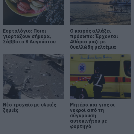
Σε πελάγη ευτυχίας
αντιδήμαρχος στην Εύβοια! Έγινε
για τρίτη φορά παππούς!
08.08.2026 | 17:40
Εορτολόγιο: Ποιοι
Ο καιρός αλλάζει
γιορτάζουν σήμερα,
πρόσωπο: Έρχονται
Σάββατο 8 Αυγούστου
Ευρυδίκη Βαλαβάνη: Οι
40άρια μαζί με
οικογενειακές διακοπές στην
θυελλώδη μελτέμια
Εύβοια! Δείτε σε ποια παραλία
08.08.2026 | 17:20
«Κόκκινος» συναγερμός στην
Εύβοια: Red Code αύριο Κυριακή –
Αυξημένη ετοιμότητα παντού
08.08.2026 | 17:00
Νέο τροχαίο με υλικές
Μητέρα και γιος οι
Ρόδος: Έγραψαν 80χρονη για
ζημιές
κράνος!
νεκροί από τη
σύγκρουση
08.08.2026 | 16:40
αυτοκινήτου με
φορτηγό