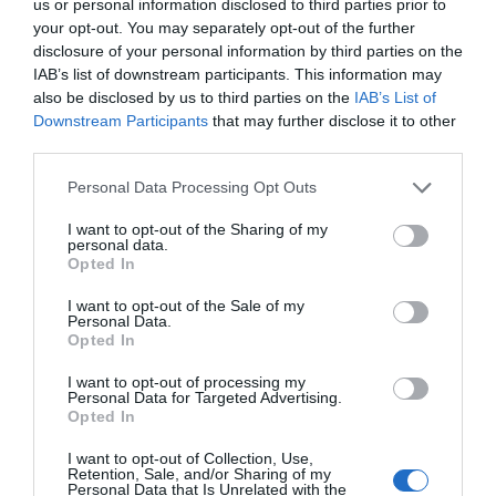
us or personal information disclosed to third parties prior to
your opt-out. You may separately opt-out of the further
Ακολουθήστε το evima.gr στο
Google News
disclosure of your personal information by third parties on the
IAB’s list of downstream participants. This information may
Διαβάστε όλες τις
ειδήσεις για την Εύβοια
also be disclosed by us to third parties on the
IAB’s List of
Downstream Participants
that may further disclose it to other
third parties.
Διαβάστε όλες τις
τελευταίες ειδήσεις
για την
Ελλάδα
και τον
Κόσμο
στο
evima.gr
Please note that this website/app uses one or more Google
Personal Data Processing Opt Outs
services and may gather and store information including but
TAGS:
ΔΥΤΙΚΗ ΕΛΛΑΔΑ
ΕΠΙΔΟΜΑΤΑ
not limited to your visit or usage behaviour. You may click to
I want to opt-out of the Sharing of my
personal data.
ΟΙΚΟΤΡΟΦΕΙΟ
grant or deny consent to Google and its third-party tags to
Opted In
use your data for below specified purposes in below Google
ΡΟΗ ΕΙΔΗΣΕΩΝ
consent section.
I want to opt-out of the Sale of my
Personal Data.
Ρίγη συγκίνησης στην Εύβοια! Η
Opted In
Ιερά Μονή Οσίου Δαυΐδ έλαμψε
στη μεγάλη πανήγυρη της
I want to opt-out of processing my
Μεταμορφώσεως
Personal Data for Targeted Advertising.
Opted In
08.08.2026 | 21:00
I want to opt-out of Collection, Use,
Φάνης Σπανός: 500.000 € για την
Retention, Sale, and/or Sharing of my
ενεργειακή αναβάθμιση του 4ου
Personal Data that Is Unrelated with the