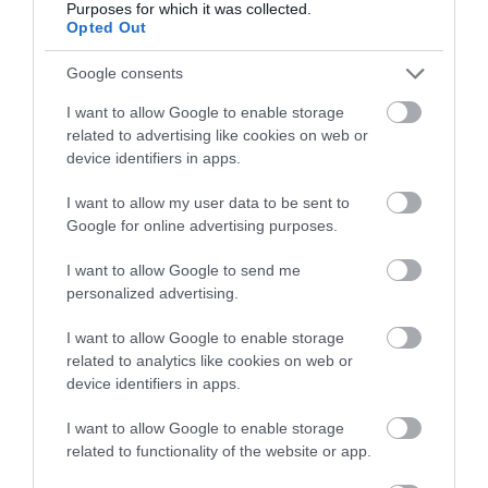
Δημοτικού Σχολείου Λιβαδειάς
Purposes for which it was collected.
Opted Out
08.08.2026 | 20:40
Google consents
Εύβοια: Τέλος στις παράνομες
χωματερές – Έρχονται πρόστιμα
I want to allow Google to enable storage
χωρίς εξαιρέσεις
related to advertising like cookies on web or
08.08.2026 | 20:20
device identifiers in apps.
Εύβοια: Η μαύρη επέτειος της
I want to allow my user data to be sent to
καταστροφικής πυρκαγιάς – Το
Google for online advertising purposes.
χρονικό της τραγωδίας
I want to allow Google to send me
08.08.2026 | 20:00
personalized advertising.
Εύβοια: Πότε θα γίνει ο
καθιερωμένος έρανος για το
I want to allow Google to enable storage
«Στιφάδο της Παναγίας»
related to analytics like cookies on web or
device identifiers in apps.
08.08.2026 | 19:40
I want to allow Google to enable storage
Ο Αλέξης Τσίπρας παρουσιάζει το
related to functionality of the website or app.
οικονομικό πρόγραμμα της ΕΛ.Α.Σ.
στη Θεσσαλονίκη