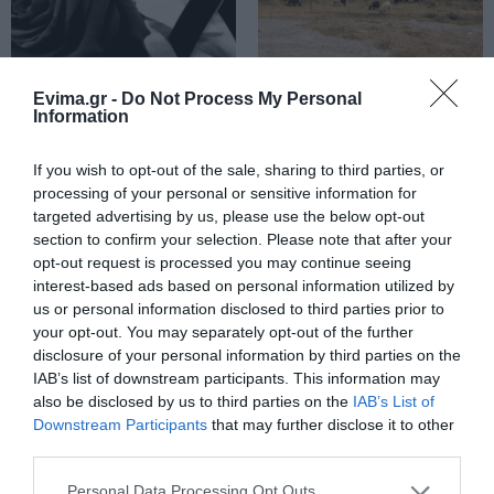
Αύγουστος στην Εύβοια: Τι θα
γίνει αύριο στα σοκάκια αυτού
χωριού
Evima.gr -
Do Not Process My Personal
Πέθανε ο γνωστός
Πέθανε κτηνοτρόφος
Information
10.08.2026 | 11:20
συγγραφέας Στέλιος
μετά τη θανάτωση του
Ράμφος
κοπαδιού του
Η Λίμνη Ευβοίας γίνεται σημείο
If you wish to opt-out of the sale, sharing to third parties, or
συνάντησης των γεύσεων της
processing of your personal or sensitive information for
Στερεάς Ελλάδας
targeted advertising by us, please use the below opt-out
10.08.2026 | 11:00
section to confirm your selection. Please note that after your
opt-out request is processed you may continue seeing
Χαλκίδα: Γιατί φωτίστηκε στα
interest-based ads based on personal information utilized by
μωβ- ροζ το δημαρχείο στην
us or personal information disclosed to third parties prior to
παραλία
your opt-out. You may separately opt-out of the further
10.08.2026 | 10:40
Εορτολόγιο: Ποιοι
Μεγάλη φωτιά στον
disclosure of your personal information by third parties on the
γιορτάζουν σήμερα,
Κουβαρά Αττικής:
IAB’s list of downstream participants. This information may
Δευτέρα 10 Αυγούστου
Ήχησε το 112, καίει
Έκτακτη διακοπή νερού στους
also be disclosed by us to third parties on the
IAB’s List of
κοντά σε σπίτια
Ωρεούς Ευβοίας
Downstream Participants
that may further disclose it to other
third parties.
10.08.2026 | 10:20
Please note that this website/app uses one or more Google
Personal Data Processing Opt Outs