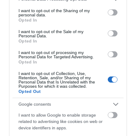
services and may gather and store information including but
Ελεγκτές της ΑΑΔΕ κατέσχεσαν
not limited to your visit or usage behaviour. You may click to
I want to opt-out of the Sharing of my
σχεδόν 1300 φιάλλες παράνομου
personal data.
ψυκτικού υγρού φρέον (εικόνες)
grant or deny consent to Google and its third-party tags to
Opted In
use your data for below specified purposes in below Google
10.08.2026 | 10:00
consent section.
I want to opt-out of the Sale of my
Personal Data.
Αίγινα: 48χρονος
Κινητές μονάδες της
Μεγάλο βήμα για την υγεία στη
Opted In
ανασύρθηκε χωρίς τις
αστυνομίας στην
Βόρεια Εύβοια
αισθήσεις του από τη
Εύβοια: Που θα
10.08.2026 | 09:40
I want to opt-out of processing my
θάλασσα
βρίσκονται αυτή την
Personal Data for Targeted Advertising.
εβδομάδα
Opted In
Εορτολόγιο: Ποιοι γιορτάζουν
I want to opt-out of Collection, Use,
σήμερα, Δευτέρα 10 Αυγούστου
Retention, Sale, and/or Sharing of my
Personal Data that Is Unrelated with the
10.08.2026 | 09:20
Purposes for which it was collected.
Opted Out
Google consents
I want to allow Google to enable storage
related to advertising like cookies on web or
device identifiers in apps.