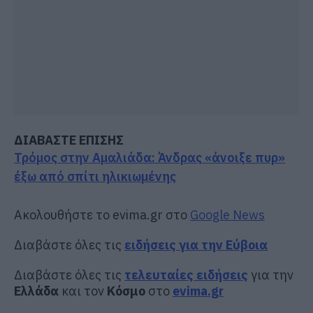
ΔΙΑΒΑΣΤΕ ΕΠΙΣΗΣ
Τρόμος στην Αμαλιάδα: Άνδρας «άνοιξε πυρ»
έξω από σπίτι ηλικιωμένης
Ακολουθήστε το evima.gr στο
Google News
Διαβάστε όλες τις
ειδήσεις για την Εύβοια
Διαβάστε όλες τις
τελευταίες ειδήσεις
για την
Ελλάδα
και τον
Κόσμο
στο
evima.gr