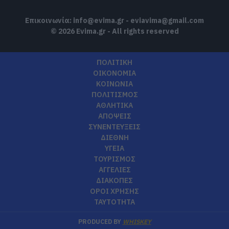
Επικοινωνία:
info@evima.gr
-
eviavima@gmail.com
© 2026 Evima.gr - All rights reserved
ΠΟΛΙΤΙΚΗ
ΟΙΚΟΝΟΜΙΑ
ΚΟΙΝΩΝΙΑ
ΠΟΛΙΤΙΣΜΟΣ
ΑΘΛΗΤΙΚΑ
ΑΠΟΨΕΙΣ
ΣΥΝΕΝΤΕΥΞΕΙΣ
ΔΙΕΘΝΗ
ΥΓΕΙΑ
ΤΟΥΡΙΣΜΟΣ
ΑΓΓΕΛΙΕΣ
ΔΙΑΚΟΠΕΣ
ΟΡΟΙ ΧΡΗΣΗΣ
ΤΑΥΤΟΤΗΤΑ
PRODUCED BY
WHISKEY