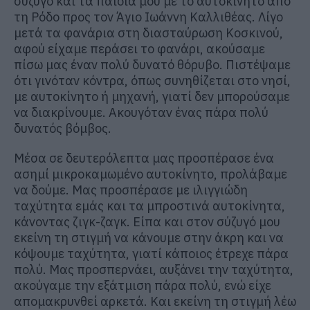
σύζυγο και τα παιδιά μου με το αυτοκίνητο από
τη Ρόδο προς τον Άγιο Ιωάννη Καλλιθέας. Λίγο
μετά τα φανάρια στη διασταύρωση Κοσκινού,
αφού είχαμε περάσει το φανάρι, ακούσαμε
πίσω μας έναν πολύ δυνατό θόρυβο. Πιστέψαμε
ότι γινόταν κόντρα, όπως συνηθίζεται στο νησί,
με αυτοκίνητο ή μηχανή, γιατί δεν μπορούσαμε
να διακρίνουμε. Ακουγόταν ένας πάρα πολύ
δυνατός βόμβος.
Μέσα σε δευτερόλεπτα μας προσπέρασε ένα
ασημί μικροκαμωμένο αυτοκίνητο, προλάβαμε
να δούμε. Μας προσπέρασε με ιλιγγιώδη
ταχύτητα εμάς και τα μπροστινά αυτοκίνητα,
κάνοντας ζιγκ-ζαγκ. Είπα και στον σύζυγό μου
εκείνη τη στιγμή να κάνουμε στην άκρη και να
κόψουμε ταχύτητα, γιατί κάποιος έτρεχε πάρα
πολύ. Μας προσπερνάει, αυξάνει την ταχύτητα,
ακούγαμε την εξάτμιση πάρα πολύ, ενώ είχε
απομακρυνθεί αρκετά. Και εκείνη τη στιγμή λέω