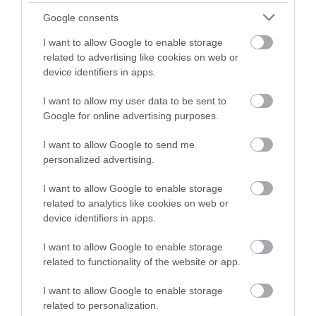
Καθαρό και άφθονο νερό σε αυτή
Google consents
την περιοχή της Εύβοιας
I want to allow Google to enable storage
05.08.2026 | 20:00
related to advertising like cookies on web or
device identifiers in apps.
Καραμπόλα τεσσάρων οχημάτων
I want to allow my user data to be sent to
προκάλεσε αναστάτωση στην
κυκλοφορία
Κοριτσάκι βρέθηκε
Σοκ σε επαρχιακό
Google for online advertising purposes.
μόνο στους δρόμους –
δρόμο: Οδηγός κάνει
05.08.2026 | 19:40
Χειροπέδες στον
τετραπλή προσπέραση
I want to allow Google to send me
25χρονο πατέρα του
πάνω σε στροφή
personalized advertising.
Νύχτα τρόμου στην Εύβοια:
(βίντεο)
Διέρρηξαν σπίτι 95χρονης και
I want to allow Google to enable storage
προκάλεσαν σοβαρές ζημιές σε
ταβέρνα
related to analytics like cookies on web or
device identifiers in apps.
05.08.2026 | 19:20
I want to allow Google to enable storage
Ο απόλυτος οδηγός για να ζήσεις
τη Σαντορίνη από τη θάλασσα
related to functionality of the website or app.
05.08.2026 | 19:00
I want to allow Google to enable storage
Η λειτουργία στα
Καραμπόλα τεσσάρων
related to personalization.
κλειδιά του
οχημάτων προκάλεσε