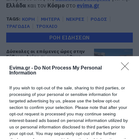
Ελλάδα
και τον
Κόσμο
στο
evima.gr
TAGS:
ΚΟΡΗ
ΜΗΤΕΡΑ
ΝΕΚΡΕΣ
ΡΟΔΟΣ
ΤΡΑΓΩΔΙΑ
ΤΡΟΧΑΙΟ
ΡΟΗ ΕΙΔΗΣΕΩΝ
Δύσκολες οι επόμενες ώρες στην
Εύβοια: Δείτε τι ανακοινώθηκε –
Προσοχή
Evima.gr -
Do Not Process My Personal
06.08.2026 | 08:00
Information
Ενισχύεται το ΕΚΑΒ Μαντουδίου
If you wish to opt-out of the sale, sharing to third parties, or
με δύο ακόμη μόνιμους διασώστες
– Νέο ασθενοφόρο στον τομέα
processing of your personal or sensitive information for
targeted advertising by us, please use the below opt-out
05.08.2026 | 22:00
section to confirm your selection. Please note that after your
opt-out request is processed you may continue seeing
Κοριτσάκι βρέθηκε μόνο στους
interest-based ads based on personal information utilized by
δρόμους – Χειροπέδες στον
25χρονο πατέρα του
us or personal information disclosed to third parties prior to
your opt-out. You may separately opt-out of the further
05.08.2026 | 21:40