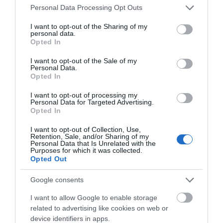
Please note that this website/app uses one or more Google
e-ΕΦΚΑ και ΔΥΠΑ: Ποιοι
Personal Data Processing Opt Outs
δικαιούχοι πληρώνονται έως τις
services and may gather and store information including but
Ρόδος: Έγραψαν
Πάτρα: Θρήνος για
14 Αυγούστου
not limited to your visit or usage behaviour. You may click to
I want to opt-out of the Sharing of my
80χρονη για κράνος!
μωράκι μόλις 8 ημερών
personal data.
– Νοσηλευόταν στη
grant or deny consent to Google and its third-party tags to
09.08.2026 | 14:00
Opted In
ΜΕΘ Νεογνών
use your data for below specified purposes in below Google
consent section.
Κατάνυξη στην Εύβοια:
I want to opt-out of the Sale of my
Personal Data.
Παράκληση της Παναγίας στη
Opted In
Λούτσα με κεράσματα και
αναψυκτικά
I want to opt-out of processing my
09.08.2026 | 13:40
Personal Data for Targeted Advertising.
Opted In
I want to opt-out of Collection, Use,
Retention, Sale, and/or Sharing of my
Personal Data that Is Unrelated with the
Purposes for which it was collected.
Opted Out
Google consents
I want to allow Google to enable storage
related to advertising like cookies on web or
device identifiers in apps.