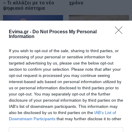
– Τι αλλάζει με το νέο
χρόνο
ψηφιακό σύστημα
Market Pass: Νέος κύκλος από το
φθινόπωρο του 2026 – Πότε
αναμένονται οι πληρωμές
09.08.2026 | 15:20
Evima.gr -
Do Not Process My Personal
Information
Εύβοια: Έργα οδοποιίας 2,4 εκατ.
ευρώ – Ποιοι δρόμοι αλλάζουν
If you wish to opt-out of the sale, sharing to third parties, or
09.08.2026 | 15:00
processing of your personal or sensitive information for
targeted advertising by us, please use the below opt-out
Πανσέληνος Αυγούστου
Εορτολόγιο: Ποιοι
section to confirm your selection. Please note that after your
2026: Η μερική έκλειψη
γιορτάζουν σήμερα,
Τουρισμός για Όλους 2026-2027:
και τα εντυπωσιακά
Κυριακή 9 Αυγούστου
opt-out request is processed you may continue seeing
Ποιοι κάνουν αίτηση σήμερα –
φαινόμενα στον
interest-based ads based on personal information utilized by
Έως 600 ευρώ η επιδότηση
ουρανό
us or personal information disclosed to third parties prior to
09.08.2026 | 14:40
your opt-out. You may separately opt-out of the further
disclosure of your personal information by third parties on the
Έκτακτα μέτρα και απαγορεύσεις
IAB’s list of downstream participants. This information may
σήμερα στην Εύβοια – Μεγάλη
also be disclosed by us to third parties on the
IAB’s List of
προσοχή!
Downstream Participants
that may further disclose it to other
09.08.2026 | 14:20
third parties.