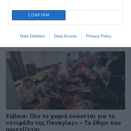
CONFIRM
Data Deletion
Data Access
Privacy Policy
ΔΙΑΒΑΣΤΕ ΕΠΙΣΗΣ
Εύβοια: Όλο το χωριό ενώνεται για το
«στιφάδο της Παναγίας» – Το έθιμο που
συνεχίζεται