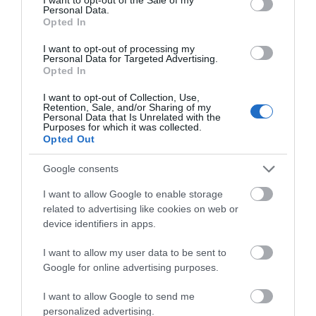
07.08.2026 | 10:45
Personal Data.
Opted In
Τι είναι οι γανωματήδες και γιατί
έφτασαν σε αυτό το χωριό της
I want to opt-out of processing my
Personal Data for Targeted Advertising.
Εύβοιας;
Opted In
07.08.2026 | 10:30
I want to opt-out of Collection, Use,
Retention, Sale, and/or Sharing of my
Συγκλονίζει μαρτυρία εθελοντή
Personal Data that Is Unrelated with the
στην Εύβοια: Ετσι σώθηκε το
Purposes for which it was collected.
Προκόπι από τη μεγάλη φωτιά
Opted Out
(vid)
07.08.2026 | 10:15
Google consents
I want to allow Google to enable storage
Είσαι διακοπές στην Εύβοια και
θες γεύσεις στα κάρβουνα; Έλα
related to advertising like cookies on web or
στο «Παλιό Πιθάρι»!
device identifiers in apps.
07.08.2026 | 10:00
Όλες οι τελευταίες ειδήσεις
I want to allow my user data to be sent to
Google for online advertising purposes.
Σίμος Κεδίκογλου: Η κίνηση του
βουλευτή που «τρέλανε»
εθελοντές στην Εύβοια
I want to allow Google to send me
ΠΕΡΙΣΣΟΤΕΡΑ ΑΠΟ ΚΟΙΝΩΝΙΑ
personalized advertising.
07.08.2026 | 09:45