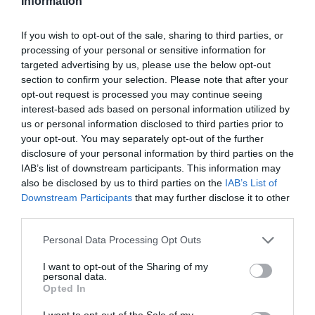
Information
Ελλάδα
και τον
Κόσμο
στο
evima.gr
If you wish to opt-out of the sale, sharing to third parties, or
TAGS:
#ΣΕΙΣΜΟΣ
ΕΙΔΗΣΕΙΣ ΕΥΒΟΙΑ
ΕΥΒΟΙΑ
processing of your personal or sensitive information for
ΙΤΕΑ
ΜΕΤΑΣΕΙΣΜΟΙ
ΝΕΑ
ΠΑΠΑΔΟΠΟΥΛΟΣ
targeted advertising by us, please use the below opt-out
ΣΕΙΣΜΟΛΟΓΟΙ
ΤΣΕΛΕΝΤΗΣ
section to confirm your selection. Please note that after your
opt-out request is processed you may continue seeing
ΡΟΗ ΕΙΔΗΣΕΩΝ
interest-based ads based on personal information utilized by
us or personal information disclosed to third parties prior to
Συναγερμός στην Εύβοια: Στιγμές
your opt-out. You may separately opt-out of the further
αγωνίας για ιστιοφόρο με ξένους
επιβάτες
disclosure of your personal information by third parties on the
IAB’s list of downstream participants. This information may
07.08.2026 | 11:15
also be disclosed by us to third parties on the
IAB’s List of
Downstream Participants
that may further disclose it to other
Έκτακτη διακοπή νερού τώρα
third parties.
στην παραλία Αυλίδας
07.08.2026 | 11:00
Please note that this website/app uses one or more Google
Personal Data Processing Opt Outs
services and may gather and store information including but
not limited to your visit or usage behaviour. You may click to
I want to opt-out of the Sharing of my
Η Κύμη στο επίκεντρο της
personal data.
grant or deny consent to Google and its third-party tags to
γαστρονομίας – Σήμερα η μεγάλη
Opted In
use your data for below specified purposes in below Google
έναρξη!
consent section.
I want to opt-out of the Sale of my