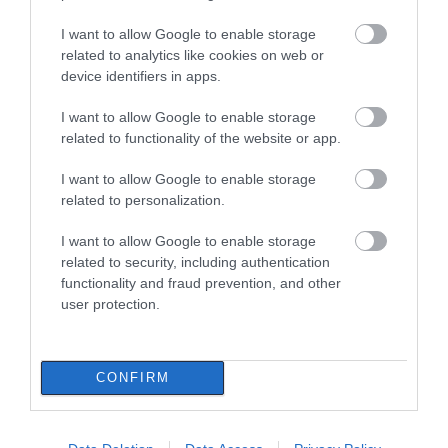
I want to allow Google to enable storage
Ιός Δυτικού Νείλου: 65 κρούσματα
related to analytics like cookies on web or
στην Ελλάδα – Έξι νεκροί και 20
ασθενείς σε νοσηλεία
device identifiers in apps.
07.08.2026 | 09:30
I want to allow Google to enable storage
related to functionality of the website or app.
Υπό έλεγχο η φωτιά στην Σκύρο –
Συνελήφθη μία 63χρονη γυναίκα
I want to allow Google to enable storage
Ιός Δυτικού Νείλου: 65
Εορτολόγιο: Ποιοι
07.08.2026 | 09:15
κρούσματα στην
γιορτάζουν σήμερα,
related to personalization.
Ελλάδα – Έξι νεκροί και
Παρασκευή 7
20 ασθενείς σε
Αυγούστου
I want to allow Google to enable storage
Εύβοια: Σε αυτό το γραφικό χωριό
νοσηλεία
related to security, including authentication
μοίρασαν Κεσκέσι τη
functionality and fraud prevention, and other
Μεταμόρφωση του Σωτήρος
user protection.
07.08.2026 | 09:00
Ποιες περιοχές δεν θα έχουν
ρεύμα σήμερα στην Εύβοια
CONFIRM
07.08.2026 | 08:45
Καφές: Τα οφέλη της
Έπαθε ηλεκτροπληξία