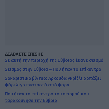
ΔΙΑΒΑΣΤΕ ΕΠΙΣΗΣ
Σε αυτή την περιοχή της Εύβοιας έκανε σεισμό
Σεισμός στην Εύβοια – Που ήταν το επίκεντρο
Σοκαριστικό βίντεο: Αρκούδα γκρίζλι αρπάζει
ψάρι λίγα εκατοστά από ψαρά
Που ήταν το επίκεντρο του σεισμού που
ταρακούνησε την Εύβοια