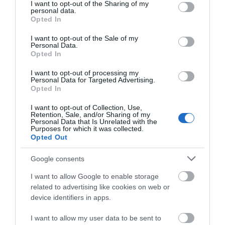
not limited to your visit or usage behaviour. You may click to
I want to opt-out of the Sharing of my
Φωτιά στη Σκύρο: Δύσκολη νύχτα
personal data.
grant or deny consent to Google and its third-party tags to
για την Καλαμίτσα – Νέες εικόνες
Opted In
use your data for below specified purposes in below Google
και βίντεο
consent section.
I want to opt-out of the Sale of my
06.08.2026 | 22:04
Personal Data.
Opted In
Εύβοια: Με κατάνυξη και πλήθος
κόσμου η μεγάλη γιορτή στους
I want to opt-out of processing my
Ωρεούς – Παρών ο Θανάσης
Personal Data for Targeted Advertising.
Ζεμπίλης
Opted In
06.08.2026 | 22:00
I want to opt-out of Collection, Use,
Retention, Sale, and/or Sharing of my
Συντάξεις Σεπτεμβρίου 2026:
Personal Data that Is Unrelated with the
Purposes for which it was collected.
Πότε πληρώνονται οι δικαιούχοι –
Opted Out
Οι ημερομηνίες του e-ΕΦΚΑ
06.08.2026 | 21:40
Google consents
Σοκ στην Εύβοια με την κοπέλα
I want to allow Google to enable storage
που έπεσε από την γέφυρα: Τα
related to advertising like cookies on web or
νεότερα για την υγεία της
device identifiers in apps.
06.08.2026 | 21:20
Όλες οι τελευταίες ειδήσεις
I want to allow my user data to be sent to