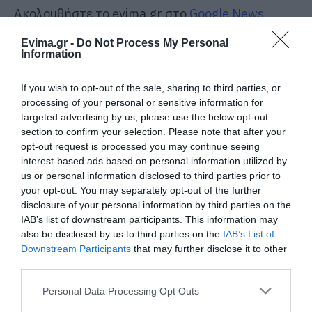
Ακολουθήστε το evima.gr στο
Google News
Διαβάστε όλες τις
ειδήσεις για την Εύβοια
Evima.gr -
Do Not Process My Personal
Information
Διαβάστε όλες τις
τελευταίες ειδήσεις
για την
Ελλάδα
και τον
Κόσμο
στο
evima.gr
If you wish to opt-out of the sale, sharing to third parties, or
processing of your personal or sensitive information for
targeted advertising by us, please use the below opt-out
TAGS:
#ΣΕΙΣΜΟΣ
ΒΙΝΤΕΟ
ΚΡΗΤΗ
section to confirm your selection. Please note that after your
ΡΟΗ ΕΙΔΗΣΕΩΝ
opt-out request is processed you may continue seeing
interest-based ads based on personal information utilized by
Φωτιά στη Σκύρο: Χωρίς ενεργό
us or personal information disclosed to third parties prior to
μέτωπο – Παραμένουν ισχυρές
your opt-out. You may separately opt-out of the further
δυνάμεις της Πυροσβεστικής
disclosure of your personal information by third parties on the
07.08.2026 | 00:10
IAB’s list of downstream participants. This information may
also be disclosed by us to third parties on the
IAB’s List of
Downstream Participants
that may further disclose it to other
Συνελήφθη 63χρονη για τη φωτιά
στη Σκύρο
third parties.
06.08.2026 | 23:15
Please note that this website/app uses one or more Google
Personal Data Processing Opt Outs
services and may gather and store information including but