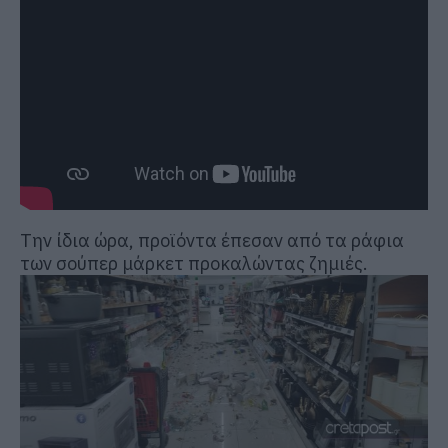
Την ίδια ώρα, προϊόντα έπεσαν από τα ράφια
των σούπερ μάρκετ προκαλώντας ζημιές.