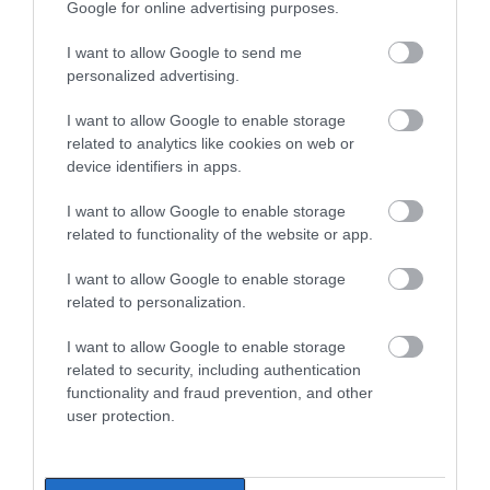
Νεότερα για τη Φωτιά στη Σκύρο:
Google for online advertising purposes.
Κινδύνευσε κτηνοτροφική μονάδα
– Νέο βίντεο
ΠΕΡΙΣΣΟΤΕΡΑ ΑΠΟ ΚΟΙΝΩΝΙΑ
I want to allow Google to send me
06.08.2026 | 21:00
personalized advertising.
I want to allow Google to enable storage
Καφές: Τα οφέλη της μέτριας
κατανάλωσης σύμφωνα με ειδικό
related to analytics like cookies on web or
στο μικροβίωμα του εντέρου
device identifiers in apps.
06.08.2026 | 21:00
I want to allow Google to enable storage
related to functionality of the website or app.
«Ανάσα» για τους αγρότες στην
Εύβοια: Ολοκληρώθηκε μεγάλο
έργο
Καφές: Τα οφέλη της
Έπαθε ηλεκτροπληξία
I want to allow Google to enable storage
μέτριας κατανάλωσης
ενώ έκλεβε καλώδια –
related to personalization.
06.08.2026 | 20:40
σύμφωνα με ειδικό στο
Οι συνεργοί του τον
μικροβίωμα του
εγκατέλειψαν
I want to allow Google to enable storage
Ο λόγος που τηγανίζουμε ψάρια
εντέρου
related to security, including authentication
του Σωτήρος – Πως θα κάνετε το
τέλειο μαγείρεμα
functionality and fraud prevention, and other
user protection.
06.08.2026 | 20:20
Θρήνος στην Εύβοια: Έφυγε από
τη ζωή ο 37χρονος που είχε