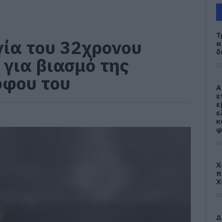
Τ
ία του 32χρονου
α
δ
για βιασμό της
07
όφου του
Α
ε
ε
ε
κ
φ
07
Χ
π
Χ
07
Δ