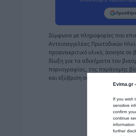
Προσθήκη
Σύμφωνα με πληροφορίες που επικ
Αντεισαγγελέας Πρωτοδικών Ηλεί
προανακριτικό υλικό, άσκησε σε 
δίωξη για τα αδικήματα του βιασ
πορνογραφίας, της παράνομης βί
και εξύβριση σε βάρος του θύματο
Evima.gr 
If you wish 
sensitive in
confirm you
continue se
information 
further disc