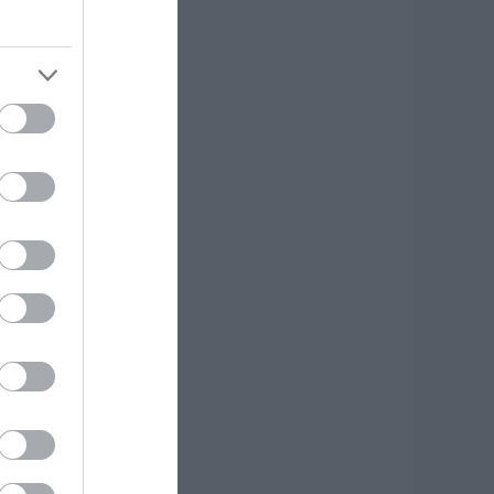
ύβοια: Σε αυτό το
ραφικό χωριό
οίρασαν Κεσκέσι
η Μεταμόρφωση
ου Σωτήρος
.08.2026 | 09:00
οιες περιοχές δεν
α έχουν ρεύμα
ήμερα στην Εύβοια
.08.2026 | 08:45