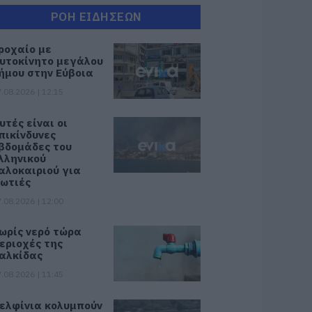
ΡΟΗ ΕΙΔΗΣΕΩΝ
ροχαίο με
υτοκίνητο μεγάλου
ήμου στην Εύβοια
.08.2026 | 12:15
υτές είναι οι
πικίνδυνες
βδομάδες του
λληνικού
αλοκαιριού για
ωτιές
.08.2026 | 12:00
ωρίς νερό τώρα
εριοχές της
αλκίδας
.08.2026 | 11:45
ελφίνια κολυμπούν