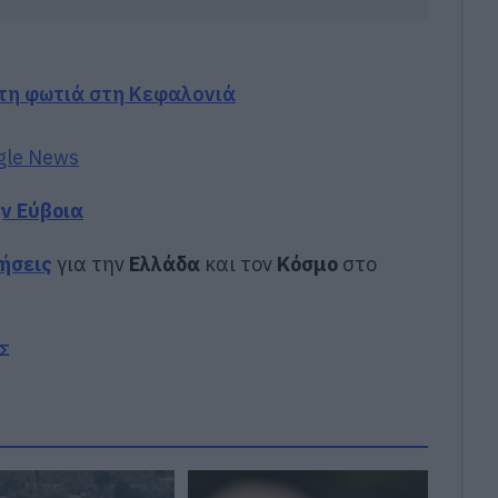
 τη φωτιά στη Κεφαλονιά
gle News
ην Εύβοια
δήσεις
για την
Ελλάδα
και τον
Κόσμο
στο
Σ