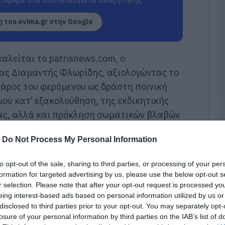
07
 του evima.gr στην Google
Τ
γ
γ
α
αλείται το patrisnews.com, ο
Ε
ας Διαμαντής Φλωρίδης, αξιολογώντας το
07
βάρος του φερόμενου ως δράστη ποινική
Σ
μού κατ’ εξακολούθηση, της εκδικητικής
μ
σ
ας, αλλά και πρόκληση σωματικών βλαβών
σ
ς.
α
φ
-
Do Not Process My Personal Information
07
to opt-out of the sale, sharing to third parties, or processing of your per
Ε
formation for targeted advertising by us, please use the below opt-out s
Ε
r selection. Please note that after your opt-out request is processed y
γ
eing interest-based ads based on personal information utilized by us or
κ
«
disclosed to third parties prior to your opt-out. You may separately opt-
losure of your personal information by third parties on the IAB’s list of
07