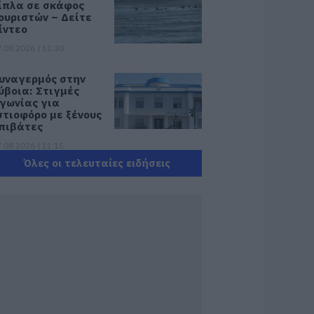
ίπλα σε σκάφος
ουριστών – Δείτε
ίντεο
.08.2026 | 11:30
υναγερμός στην
ύβοια: Στιγμές
γωνίας για
στιοφόρο με ξένους
πιβάτες
.08.2026 | 11:15
Όλες οι τελευταίες ειδήσεις
κτακτη διακοπή
ερού τώρα στην
αραλία Αυλίδας
.08.2026 | 11:00
 Κύμη στο
πίκεντρο της
αστρονομίας –
ήμερα η μεγάλη
ναρξη!