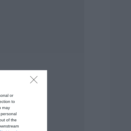
.08.2026 | 10:45
ι είναι οι
ανωματήδες και
ιατί έφτασαν σε
υτό το χωριό της
ύβοιας;
.08.2026 | 10:30
υγκλονίζει
αρτυρία εθελοντή
την Εύβοια: Ετσι
ώθηκε το Προκόπι
πό τη μεγάλη
ωτιά (vid)
.08.2026 | 10:15
sonal or
ίσαι διακοπές στην
ection to
ύβοια και θες
ou may
εύσεις στα
 personal
άρβουνα; Έλα στο
Παλιό Πιθάρι»!
out of the
 downstream
.08.2026 | 10:00