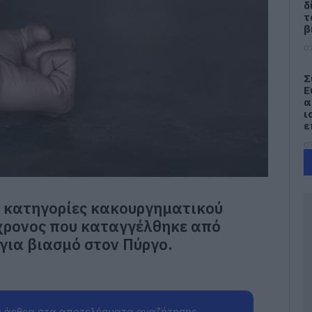
δ
τ
β
07
Σ
Ε
α
ι
ε
07
Έ
ν
π
 κατηγορίες κακουργηματικού
07
χρονος που καταγγέλθηκε από
για βιασμό στον Πύργο.
Η
ε
γ
Σ
έ
 άρθρα στα αποτελέσματα αναζήτησης