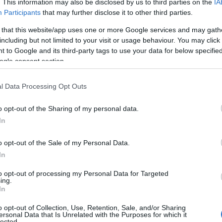
. This information may also be disclosed by us to third parties on the
IA
Participants
that may further disclose it to other third parties.
Σ
κ
 that this website/app uses one or more Google services and may gath
β
including but not limited to your visit or usage behaviour. You may click 
«
ε
 to Google and its third-party tags to use your data for below specifi
Ε
ogle consent section.
07
 στο Δικαστικό Μέγαρο Πύργου το πρωί της
l Data Processing Opt Outs
α μυστικότητα, ζήτησε και έλαβε προθεσμία
Ι
6
α απολογηθεί το μεσημέρι.
o opt-out of the Sharing of my personal data.
Ε
κ
In
ν
ντεο που «καίει» τον 32χρονο
07
o opt-out of the Sale of my Personal Data.
ίνεται πως παίζει και βίντεο που
In
Υ
ηγορούμενος τα ξημερώματα της περασμένης
σ
to opt-out of processing my Personal Data for Targeted
ρευνώμενης σεξουαλικής κακοποίησης σε
Σ
ing.
6
In
οίο έστειλε σε στενό συγγενικό πρόσωπο και
07
ασχεμένο κινητό του τηλέφωνο.
o opt-out of Collection, Use, Retention, Sale, and/or Sharing
ersonal Data that Is Unrelated with the Purposes for which it
lected.