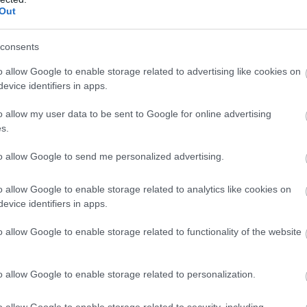
Ε
Out
isnews.com οι δικηγόροι της 23χρονης έχουν
γ
μ
ινητών των ατόμων που φαίνεται πως είχε ως
τ
consents
τ
ο ίδιο μήκος κύματος, κατατέθηκε αίτημα για
07
υπολογιστή του κατηγορούμενου.
o allow Google to enable storage related to advertising like cookies on
evice identifiers in apps.
Π
 23χρονης προσκόμισαν το δικό τους
θ
o allow my user data to be sent to Google for online advertising
σ
α απόφαση ασφαλιστικών μέτρων που είχε
s.
07
ενου, βάσει της οποίας απαγορεύεται να
to allow Google to send me personalized advertising.
 κακοποιήσει στον Πύργο τον Αύγουστο του
ι επίσης σωματικές βλάβες με αιχμηρά
o allow Google to enable storage related to analytics like cookies on
 για την πράξη αυτή.
evice identifiers in apps.
o allow Google to enable storage related to functionality of the website
o allow Google to enable storage related to personalization.
o allow Google to enable storage related to security, including