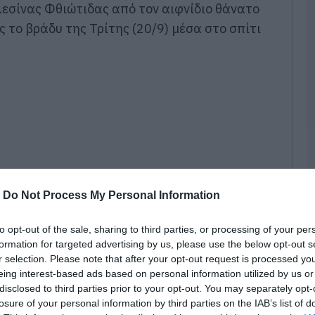
κ
λεσίνας Φθιώτιδας από τον αιφνίδιο θάνατο
α
ς το βράδυ της Τρίτης (20/9) μέσα στο σπίτι
λ
γ
π
κ
05
Κ
ν
π
Ε
05
-
Do Not Process My Personal Information
Κ
τ
ο
to opt-out of the sale, sharing to third parties, or processing of your per
π
formation for targeted advertising by us, please use the below opt-out s
α
r selection. Please note that after your opt-out request is processed y
κ
eing interest-based ads based on personal information utilized by us or
05
disclosed to third parties prior to your opt-out. You may separately opt-
αισθήσεις στο κρεβάτι του από τον πατέρα
losure of your personal information by third parties on the IAB’s list of
γιατρό ήταν όμως αργά για το παιδί του.
Ν