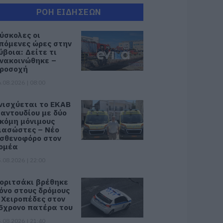
ΡΟΗ ΕΙΔΗΣΕΩΝ
ύσκολες οι
πόμενες ώρες στην
ύβοια: Δείτε τι
νακοινώθηκε –
ροσοχή
.08.2026 | 08:00
νισχύεται το ΕΚΑΒ
αντουδίου με δύο
κόμη μόνιμους
ιασώστες – Νέο
σθενοφόρο στον
ομέα
.08.2026 | 22:00
οριτσάκι βρέθηκε
όνο στους δρόμους
 Χειροπέδες στον
5χρονο πατέρα του
.08.2026 | 21:40