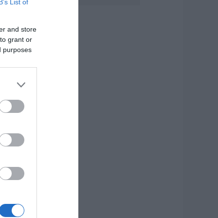
B’s List of
ύβοια: Διέρρηξαν
πίτι 95χρονης και
ροκάλεσαν
er and store
οβαρές ζημιές σε
αβέρνα
to grant or
ed purposes
.08.2026 | 19:20
 απόλυτος οδηγός
ια να ζήσεις τη
αντορίνη από τη
άλασσα
.08.2026 | 19:00
ρίσιμες ώρες για
νδρα που
ραυματίστηκε σε
ροχαίο στην
ύβοια
.08.2026 | 18:40
ρόμος σε πτήση
ης Air India: Το
εροσκάφος έχασε