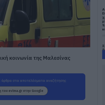
Α
Ε
χ
μ
9
κ
05
Σ
δ
τ
πική κοινωνία της Μαλεσίνας
π
σ
05
Φ
 άρθρα στα αποτελέσματα αναζήτησης
λ
Ε
 του evima.gr στην Google
05
Η