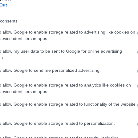
α
Out
τ
05
consents
Μ
o allow Google to enable storage related to advertising like cookies on
σ
evice identifiers in apps.
τ
gle News
05
o allow my user data to be sent to Google for online advertising
s.
ην Εύβοια
Μ
τ
to allow Google to send me personalized advertising.
δήσεις
για την
Ελλάδα
και τον
Κόσμο
στο
α
Η
α
o allow Google to enable storage related to analytics like cookies on
evice identifiers in apps.
05
ΤΟΣ
ΕΙΔΗΣΕΙΣ
ΕΙΔΗΣΕΙΣ ΕΥΒΟΙΑ
o allow Google to enable storage related to functionality of the website
ΙΝΑ
ΝΕΑ
ΝΕΑ ΕΥΒΟΙΑ
ΝΕΚΡΟΣ
ΠΑΤΕΡΑΣ
o allow Google to enable storage related to personalization.
o allow Google to enable storage related to security, including