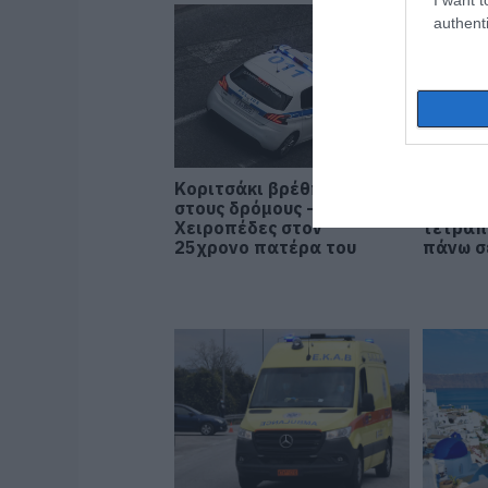
authenti
Κοριτσάκι βρέθηκε μόνο
Σοκ σε
στους δρόμους –
δρόμο:
Χειροπέδες στον
τετραπ
25χρονο πατέρα του
πάνω σ