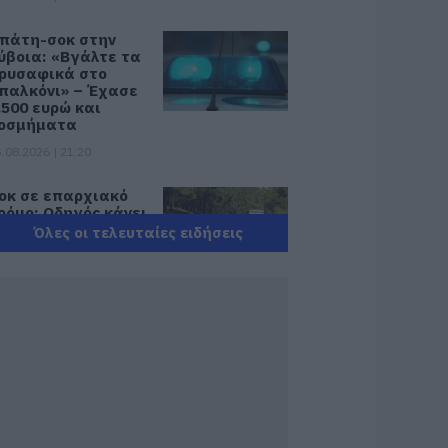
πάτη-σοκ στην
ύβοια: «Βγάλτε τα
ρυσαφικά στο
παλκόνι» – Έχασε
.500 ευρώ και
οσμήματα
.08.2026 | 21:20
οκ σε επαρχιακό
ρόμο: Οδηγός κάνει
ετραπλή
Όλες οι τελευταίες ειδήσεις
ροσπέραση πάνω
ε στροφή (βίντεο)
.08.2026 | 21:00
ωτιά σε
εωφορείο στην
ύβοια
.08.2026 | 20:39
 λειτουργία στα