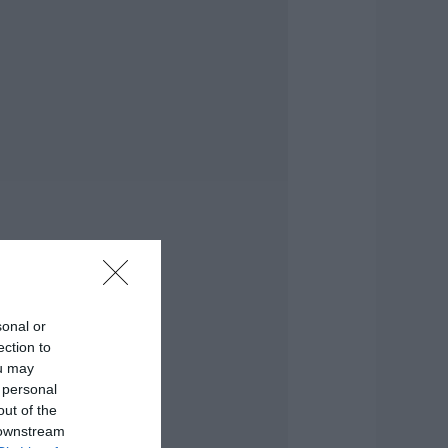
λειδιά του
υτοκινήτου που
ίγοι οδηγοί
νωρίζουν και είναι
ολύ χρήσιμη το
αλοκαίρι
.08.2026 | 20:20
αθαρό και άφθονο
ερό σε αυτή την
εριοχή της
ύβοιας
.08.2026 | 20:00
αραμπόλα
εσσάρων
χημάτων
sonal or
ροκάλεσε
ection to
ναστάτωση στην
ou may
υκλοφορία
 personal
.08.2026 | 19:40
out of the
 downstream
ύχτα τρόμου στην