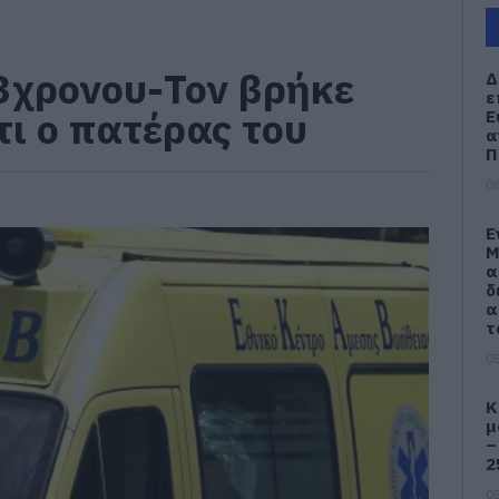
3χρονου-Τον βρήκε
Δ
ε
τι ο πατέρας του
Ε
α
Π
06
Ε
Μ
α
δ
α
τ
05
Κ
μ
–
2
05