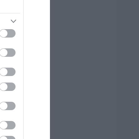
πότομα ύψος – 17
ραυματίες
.08.2026 | 18:20
εγάλη προσοχή
την Εύβοια: Νέα
ηλεφωνική απάτη
.08.2026 | 18:00
ύκονος: Έψαχναν
σάντα και Rolex
ξίας 75.000 ευρώ –
 ανακάλυψη κάτω
πό τα βράχια
.08.2026 | 17:40