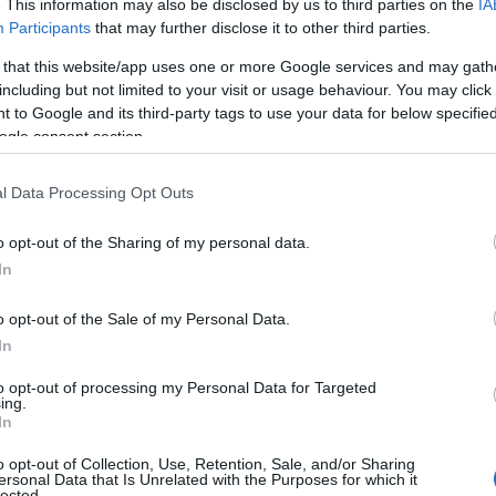
. This information may also be disclosed by us to third parties on the
IA
Ε
Participants
that may further disclose it to other third parties.
σ
το ενδεχόμενο εγκληματικής ενέργειας και
π
 that this website/app uses one or more Google services and may gath
σ
ε από παθολογικά αίτια, καθώς αντιμετώπιζε
τ
including but not limited to your visit or usage behaviour. You may click 
 to Google and its third-party tags to use your data for below specifi
05
ogle consent section.
α – νεκροτομή που παραγγέλθηκε από το ΑΤ
Ο
γ
στην Ιατροδικαστική Υπηρεσία Λαμίας.
l Data Processing Opt Outs
Σ
θ
o opt-out of the Sharing of my personal data.
05
In
Κ
o opt-out of the Sale of my Personal Data.
ά
τ
In
τ
Ε
to opt-out of processing my Personal Data for Targeted
ing.
05
In
Τ
o opt-out of Collection, Use, Retention, Sale, and/or Sharing
τ
ersonal Data that Is Unrelated with the Purposes for which it
α
lected.