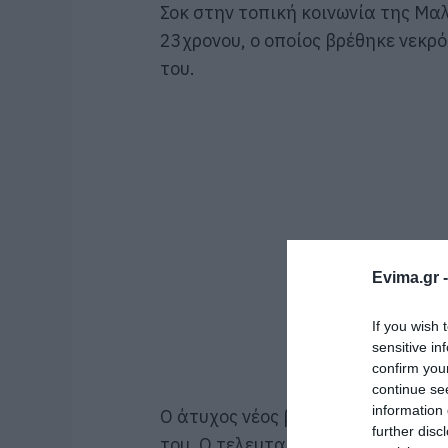
Σοκ στην τοπική κοινωνία της Μα
23χρονου, ο οποίος βρέθηκε νεκρό
του.
Evima.gr 
If you wish 
sensitive in
confirm you
continue se
information 
Ο άτυχος νέος βρέθηκε χωρίς τις 
further disc
του. Ο τελευταίος ειδοποίησε και 