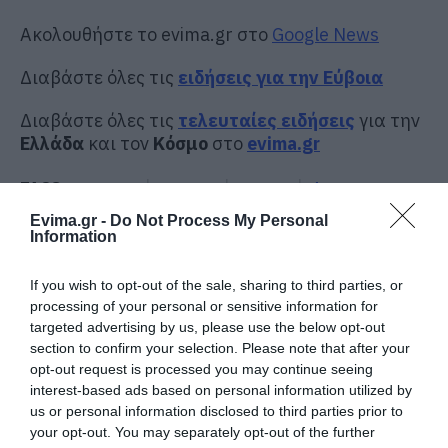
Ακολουθήστε το evima.gr στο
Google News
Διαβάστε όλες τις
ειδήσεις για την Εύβοια
Διαβάστε όλες τις
τελευταίες ειδήσεις
για την
Ελλάδα
και τον
Κόσμο
στο
evima.gr
TAGS:
ΕΠΙΘΕΣΗ
ΕΡΕΥΝΑ
ΡΟΔΟΣ
ΦΩΤΙΑ
Evima.gr -
Do Not Process My Personal
ΡΟΗ ΕΙΔΗΣΕΩΝ
Information
«Κόκκινος» συναγερμός σήμερα
στην Εύβοια – Τι απαγορεύεται
If you wish to opt-out of the sale, sharing to third parties, or
processing of your personal or sensitive information for
09.08.2026 | 08:00
targeted advertising by us, please use the below opt-out
section to confirm your selection. Please note that after your
opt-out request is processed you may continue seeing
Φωτιά στην Εύβοια σε ξερά χόρτα
interest-based ads based on personal information utilized by
09.08.2026 | 00:10
us or personal information disclosed to third parties prior to
your opt-out. You may separately opt-out of the further