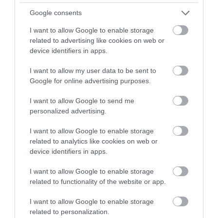
Εύβοια: Πότε θα γίνει ο
Google consents
καθιερωμένος έρανος για το
«Στιφάδο της Παναγίας»
ΠΕΡΙΣΣΟΤΕΡΑ ΑΠΟ ΚΟΙΝΩΝΙΑ
I want to allow Google to enable storage
08.08.2026 | 19:40
related to advertising like cookies on web or
device identifiers in apps.
Ο Αλέξης Τσίπρας παρουσιάζει το
οικονομικό πρόγραμμα της ΕΛ.Α.Σ.
I want to allow my user data to be sent to
στη Θεσσαλονίκη
Google for online advertising purposes.
08.08.2026 | 19:20
I want to allow Google to send me
personalized advertising.
Κάνεις δεν ξεχνά τι έζησε η
Εύβοια πριν πέντε χρόνια
Ρόδος: Έγραψαν
Πάτρα: Θρήνος για
I want to allow Google to enable storage
08.08.2026 | 19:00
80χρονη για κράνος!
μωράκι μόλις 8 ημερών
related to analytics like cookies on web or
– Νοσηλευόταν στη
device identifiers in apps.
ΜΕΘ Νεογνών
Σε δημοπρασία η μπάλα των
I want to allow Google to enable storage
ιστορικών γκολ του Μαραντόνα
related to functionality of the website or app.
08.08.2026 | 18:40
I want to allow Google to enable storage
related to personalization.
Αγανάκτηση σε χωριό της