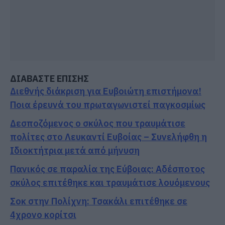
ΔΙΑΒΑΣΤΕ ΕΠΙΣΗΣ
Διεθνής διάκριση για Ευβοιώτη επιστήμονα!
Ποια έρευνά του πρωταγωνιστεί παγκοσμίως
Δεσποζόμενος ο σκύλος που τραυμάτισε
πολίτες στο Λευκαντί Ευβοίας – Συνελήφθη η
Ιδιοκτήτρια μετά από μήνυση
Πανικός σε παραλία της Εύβοιας: Αδέσποτος
σκύλος επιτέθηκε και τραυμάτισε λουόμενους
Σοκ στην Πολίχνη: Τσακάλι επιτέθηκε σε
4χρονο κορίτσι