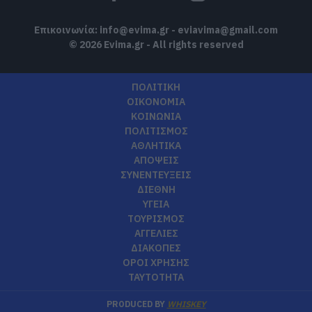
Επικοινωνία:
info@evima.gr
-
eviavima@gmail.com
© 2026 Evima.gr - All rights reserved
ΠΟΛΙΤΙΚΗ
ΟΙΚΟΝΟΜΙΑ
ΚΟΙΝΩΝΙΑ
ΠΟΛΙΤΙΣΜΟΣ
ΑΘΛΗΤΙΚΑ
ΑΠΟΨΕΙΣ
ΣΥΝΕΝΤΕΥΞΕΙΣ
ΔΙΕΘΝΗ
ΥΓΕΙΑ
ΤΟΥΡΙΣΜΟΣ
ΑΓΓΕΛΙΕΣ
ΔΙΑΚΟΠΕΣ
ΟΡΟΙ ΧΡΗΣΗΣ
ΤΑΥΤΟΤΗΤΑ
PRODUCED BY
WHISKEY