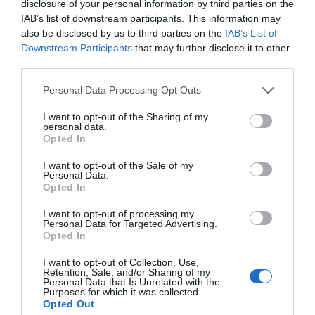
disclosure of your personal information by third parties on the
IAB’s list of downstream participants. This information may
Ρίγη συγκίνησης στην Εύβοια! Η
also be disclosed by us to third parties on the
IAB’s List of
Ιερά Μονή Οσίου Δαυΐδ έλαμψε
στη μεγάλη πανήγυρη της
Downstream Participants
that may further disclose it to other
Μεταμορφώσεως
third parties.
08.08.2026 | 21:00
Please note that this website/app uses one or more Google
Personal Data Processing Opt Outs
services and may gather and store information including but
Φάνης Σπανός: 500.000 € για την
not limited to your visit or usage behaviour. You may click to
I want to opt-out of the Sharing of my
ενεργειακή αναβάθμιση του 4ου
personal data.
Δημοτικού Σχολείου Λιβαδειάς
grant or deny consent to Google and its third-party tags to
Opted In
use your data for below specified purposes in below Google
08.08.2026 | 20:40
consent section.
I want to opt-out of the Sale of my
Personal Data.
Εύβοια: Τέλος στις παράνομες
Opted In
χωματερές – Έρχονται πρόστιμα
χωρίς εξαιρέσεις
I want to opt-out of processing my
Personal Data for Targeted Advertising.
08.08.2026 | 20:20
Opted In
Εύβοια: Η μαύρη επέτειος της
I want to opt-out of Collection, Use,
καταστροφικής πυρκαγιάς – Το
Retention, Sale, and/or Sharing of my
χρονικό της τραγωδίας
Personal Data that Is Unrelated with the
Purposes for which it was collected.
08.08.2026 | 20:00
Όλες οι τελευταίες ειδήσεις
Opted Out