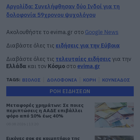
Αργολίδα: Συνελήφθησαν δύο Ινδοί για τη
δολοφονία 59χρονου ψυχολόγου
Ακολουθήστε το evima.gr στο
Google News
Διαβάστε όλες τις
ειδήσεις για την Εύβοια
Διαβάστε όλες τις
τελευταίες ειδήσεις
για την
Ελλάδα
και τον
Κόσμο
στο
evima.gr
TAGS:
ΒΙΟΛΟΣ
ΔΟΛΟΦΟΝΙΑ
ΚΟΡΗ
ΚΟΥΝΙΑΔΟΣ
ΡΟΗ ΕΙΔΗΣΕΩΝ
Μεταφορές χρημάτων: Σε ποιες
περιπτώσεις η ΑΑΔΕ επιβάλλει
φόρο από 10% έως 40%
08.08.2026 | 13:20
Εικόνες σοκ σε κοιμητήριο της