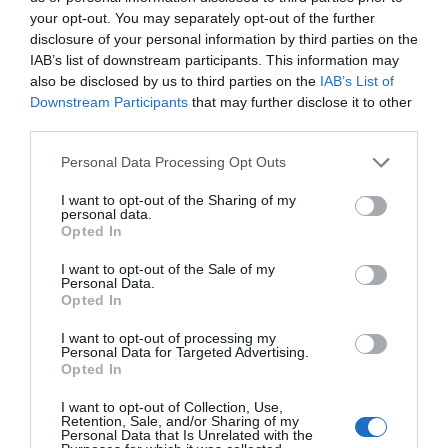
08.08.2026 | 10:00
your opt-out. You may separately opt-out of the further
disclosure of your personal information by third parties on the
IAB’s list of downstream participants. This information may
Εύβοια: Διακοπή ρεύματος αύριο
also be disclosed by us to third parties on the
IAB’s List of
πολλές περιοχές- Πίνακας
Downstream Participants
that may further disclose it to other
08.08.2026 | 09:40
third parties.
Νέο τροχαίο με υλικές
Μητέρα και γιος οι
ζημιές
νεκροί από τη
Please note that this website/app uses one or more Google
Personal Data Processing Opt Outs
σύγκρουση
services and may gather and store information including but
Άρχισε τις διακοπές ο
αυτοκινήτου με
Μητσοτάκης: Φαγητό και κρασί
not limited to your visit or usage behaviour. You may click to
I want to opt-out of the Sharing of my
φορτηγό
personal data.
σε γνωστό στέκι
grant or deny consent to Google and its third-party tags to
Opted In
use your data for below specified purposes in below Google
08.08.2026 | 09:20
consent section.
I want to opt-out of the Sale of my
Personal Data.
Συγκίνηση και βαθιά πίστη στην
Opted In
Εύβοια! Τίμησαν τον Όσιο Ιωάννη
του Ρώσσο για το θαύμα της
I want to opt-out of processing my
βροχής στη φωτιά του 2021
Personal Data for Targeted Advertising.
08.08.2026 | 09:00
Opted In
Τραγική κατάληξη είχε
Αυτοψία στα καμένα:
I want to opt-out of Collection, Use,
Εορτολόγιο: Ποιοι γιορτάζουν
η θαλάσσια εκδρομή
37 σπίτια κρίθηκαν
Retention, Sale, and/or Sharing of my
σήμερα, Σάββατο 8 Αυγούστου
για 57χρονο τουρίστα
κατεδαφιστέα στο
Personal Data that Is Unrelated with the