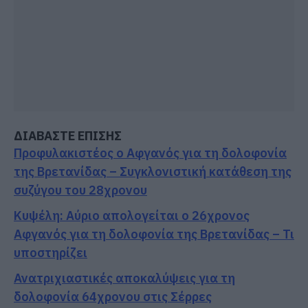
ΔΙΑΒΑΣΤΕ ΕΠΙΣΗΣ
Προφυλακιστέος ο Αφγανός για τη δολοφονία
της Βρετανίδας – Συγκλονιστική κατάθεση της
συζύγου του 28χρονου
Κυψέλη: Αύριο απολογείται ο 26χρονος
Αφγανός για τη δολοφονία της Βρετανίδας – Τι
υποστηρίζει
Ανατριχιαστικές αποκαλύψεις για τη
δολοφονία 64χρονου στις Σέρρες