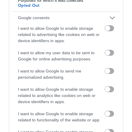
Purposes for which it was collected.
Πόρτο Γερμενό
08.08.2026 | 08:40
Opted Out
Google consents
Καιρός: Πολύ ζέστη σήμερα στην
Εύβοια! Στα ύψη το θερμόμετρο
I want to allow Google to enable storage
08.08.2026 | 08:20
related to advertising like cookies on web or
device identifiers in apps.
I want to allow my user data to be sent to
Google for online advertising purposes.
I want to allow Google to send me
personalized advertising.
I want to allow Google to enable storage
related to analytics like cookies on web or
device identifiers in apps.
I want to allow Google to enable storage
related to functionality of the website or app.
I want to allow Google to enable storage