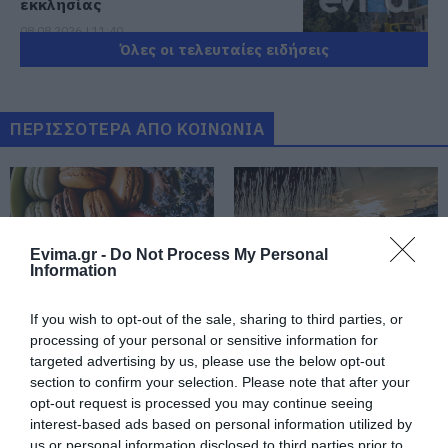
εκκλησίας
08.08.2026 | 11:40
Όλες οι τελευταίες ειδήσεις
Εύβοια: Αποκαταστάθηκε το
ίντερνετ στον Οξύλιθο μετά από
επέμβαση της CP COMPANY Ε.Ε.
ΠΕΡΙΣΣΟΤΕΡΑ ΑΠΟ ΚΟΙΝΩΝΙΑ
08.08.2026 | 11:20
Αθλητικό σωματείο της Εύβοιας
εξέδωσε ανακοίνωση για το
βουλευτή Σίμο Κεδίκογλου- Τι
αναφέρει
Evima.gr -
Do Not Process My Personal
08.08.2026 | 11:00
Information
Εύβοια: «Πλιάτσικο» σε έργο
ανάπλασης παραλίας – Η
If you wish to opt-out of the sale, sharing to third parties, or
καταγγελία που προκαλεί
Εορτολόγιο: Ποιοι
Ο καιρός αλλάζει
processing of your personal or sensitive information for
αντιδράσεις
γιορτάζουν σήμερα,
πρόσωπο: Έρχονται
targeted advertising by us, please use the below opt-out
Σάββατο 8 Αυγούστου
40άρια μαζί με
08.08.2026 | 10:20
section to confirm your selection. Please note that after your
θυελλώδη μελτέμια
opt-out request is processed you may continue seeing
Χωρίς Internet τώρα αυτό το
interest-based ads based on personal information utilized by
χωριό της Εύβοιας
us or personal information disclosed to third parties prior to