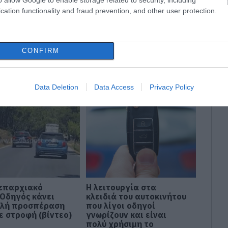
δήσεις
για την
Ελλάδα
και τον
Κόσμο
στο
cation functionality and fraud prevention, and other user protection.
ΝΙ
CONFIRM
Data Deletion
Data Access
Privacy Policy
 επαρχιακό
Η λειτουργία στα
 Οδηγός κάνει
κλειδιά του αυτοκινήτου
λή προσπέραση
που λίγοι οδηγοί
ε στροφή (βίντεο)
γνωρίζουν και είναι
πολύ χρήσιμη το