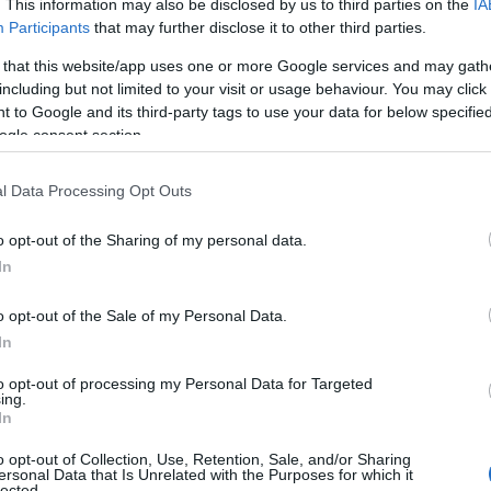
. This information may also be disclosed by us to third parties on the
IA
Ε
Participants
that may further disclose it to other third parties.
σ
π
 that this website/app uses one or more Google services and may gath
σ
τ
including but not limited to your visit or usage behaviour. You may click 
ς, ο ανήλικος βρέθηκε κάτω από τις ρόδες
 to Google and its third-party tags to use your data for below specifi
05
 τραυματιστεί σοβαρά.
ogle consent section.
Ο
ση, ενώ άμεσα έσπευσαν αστυνομικοί και
γ
l Data Processing Opt Outs
Σ
ες προσέφεραν τις πρώτες βοήθειες στον
θ
έφεραν στο Γενικό Νοσοκομείο Κορίνθου.
o opt-out of the Sharing of my personal data.
05
In
enna.gr,
ο 16χρονος φέρει κάταγμα στην
Κ
o opt-out of the Sale of my Personal Data.
ά
θεί σε χειρουργική επέμβαση.
τ
In
τ
ια και τις συνθήκες κάτω από τις οποίες
Ε
to opt-out of processing my Personal Data for Targeted
ing.
τύχημα.
05
In
Τ
o opt-out of Collection, Use, Retention, Sale, and/or Sharing
τ
ersonal Data that Is Unrelated with the Purposes for which it
α
lected.