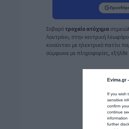
Προσθήκη
Σοβαρό
τροχαίο ατύχημα
σημειώθ
Λουτράκι, στην κεντρική λεωφόρο
κινούνταν με ηλεκτρικό πατίνι πα
σύμφωνα με πληροφορίες, εξήλθε
Evima.gr 
If you wish 
sensitive in
confirm you
continue se
information 
further disc