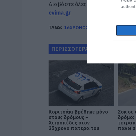
Διαβάστε όλες τις
τελευταίες ει
authenti
evima.gr
TAGS:
16ΧΡΟΝΟΣ
ΛΟΥΤΡΑΚΙ
ΠΑΤΙ
ΠΕΡΙΣΣΟΤΕΡΑ ΑΠΟ ΚΟΙΝΩΝΙΑ
Κοριτσάκι βρέθηκε μόνο
Σοκ σε
στους δρόμους –
δρόμο:
Χειροπέδες στον
τετραπ
25χρονο πατέρα του
πάνω σ