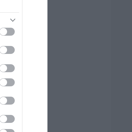
πότομα ύψος – 17
ραυματίες
.08.2026 | 18:20
εγάλη προσοχή
την Εύβοια: Νέα
ηλεφωνική απάτη
.08.2026 | 18:00
ύκονος: Έψαχναν
σάντα και Rolex
ξίας 75.000 ευρώ –
 ανακάλυψη κάτω
πό τα βράχια
.08.2026 | 17:40