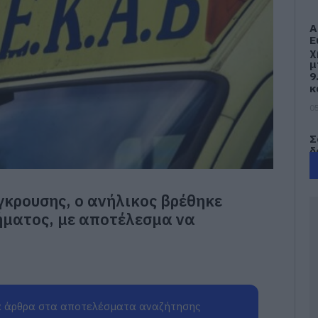
Α
Ε
χ
μ
9
κ
05
Σ
δ
τ
π
σ
γκρουσης, ο ανήλικος βρέθηκε
05
ήματος, με αποτέλεσμα να
Φ
λ
Ε
05
 άρθρα στα αποτελέσματα αναζήτησης
Η