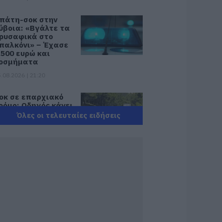
πάτη-σοκ στην
ύβοια: «Βγάλτε τα
ρυσαφικά στο
παλκόνι» – Έχασε
.500 ευρώ και
οσμήματα
.08.2026 | 21:20
οκ σε επαρχιακό
ρόμο: Οδηγός κάνει
ετραπλή
Όλες οι τελευταίες ειδήσεις
ροσπέραση πάνω
ε στροφή (βίντεο)
.08.2026 | 21:00
ωτιά σε
εωφορείο στην
ύβοια
.08.2026 | 20:39
 λειτουργία στα