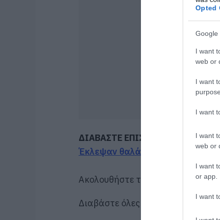
Opted 
Google 
I want t
web or d
I want t
purpose
I want 
I want t
ΔΙΑΒΑΣΤΕ ΕΠΙΣΗΣ
web or d
Έκλεψαν θαλάσσιο μοτοποδήλατο
I want t
or app.
Ακολουθήστε το evima.gr στο
Goo
I want t
Διαβάστε όλες τις
ειδήσεις για τ
I want t