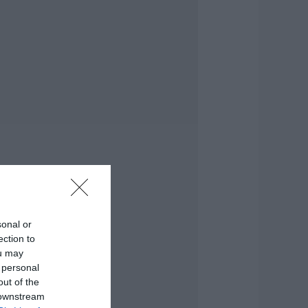
λειδιά του
υτοκινήτου που
ίγοι οδηγοί
νωρίζουν και είναι
ολύ χρήσιμη το
αλοκαίρι
.08.2026 | 20:20
αθαρό και άφθονο
ερό σε αυτή την
εριοχή της
ύβοιας
.08.2026 | 20:00
αραμπόλα
εσσάρων
χημάτων
sonal or
ροκάλεσε
ection to
ναστάτωση στην
ou may
υκλοφορία
 personal
.08.2026 | 19:40
out of the
 downstream
ύχτα τρόμου στην