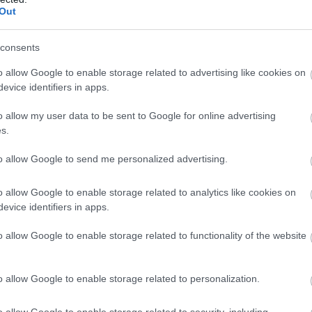
α
Out
τ
05
consents
Μ
o allow Google to enable storage related to advertising like cookies on
σ
evice identifiers in apps.
τ
05
o allow my user data to be sent to Google for online advertising
s.
Μ
τ
to allow Google to send me personalized advertising.
α
Η
α
o allow Google to enable storage related to analytics like cookies on
evice identifiers in apps.
 στο Λουτράκι – Που εντοπίστηκε
05
o allow Google to enable storage related to functionality of the website
gle News
o allow Google to enable storage related to personalization.
ην Εύβοια
o allow Google to enable storage related to security, including