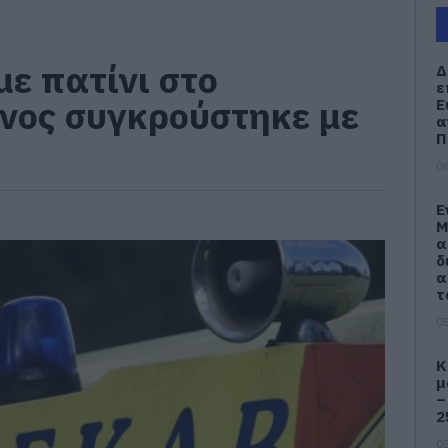
με πατίνι στο
Δ
ε
νος συγκρούστηκε με
Ε
α
Π
06
Ε
Μ
α
δ
α
τ
05
Κ
μ
–
2
05