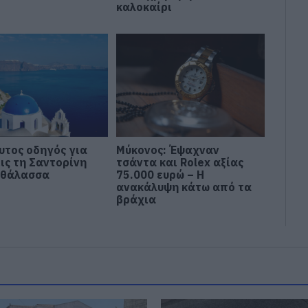
καλοκαίρι
υτος οδηγός για
Μύκονος: Έψαχναν
ις τη Σαντορίνη
τσάντα και Rolex αξίας
 θάλασσα
75.000 ευρώ – Η
ανακάλυψη κάτω από τα
βράχια