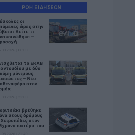
ΡΟΗ ΕΙΔΗΣΕΩΝ
ύσκολες οι
πόμενες ώρες στην
ύβοια: Δείτε τι
νακοινώθηκε –
ροσοχή
.08.2026 | 08:00
νισχύεται το ΕΚΑΒ
αντουδίου με δύο
κόμη μόνιμους
ιασώστες – Νέο
σθενοφόρο στον
ομέα
.08.2026 | 22:00
οριτσάκι βρέθηκε
όνο στους δρόμους
 Χειροπέδες στον
5χρονο πατέρα του
.08.2026 | 21:40