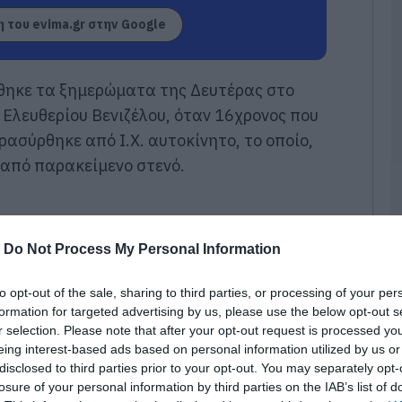
κ
α
 του evima.gr στην Google
λ
γ
π
κ
ηκε τα ξημερώματα της Δευτέρας στο
05
 Ελευθερίου Βενιζέλου, όταν 16χρονος που
ρασύρθηκε από Ι.Χ. αυτοκίνητο, το οποίο,
Κ
ν
 από παρακείμενο στενό.
π
Ε
05
-
Do Not Process My Personal Information
Κ
τ
ο
to opt-out of the sale, sharing to third parties, or processing of your per
π
formation for targeted advertising by us, please use the below opt-out s
α
r selection. Please note that after your opt-out request is processed y
κ
eing interest-based ads based on personal information utilized by us or
05
disclosed to third parties prior to your opt-out. You may separately opt-
losure of your personal information by third parties on the IAB’s list of
Ν