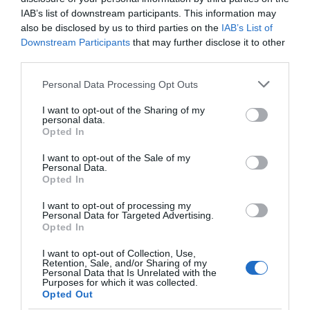
τετραπλή προσπέραση
Απάτη-σοκ στην Εύβοια: «Βγάλτε
αυτοκινήτου που λίγοι
τα χρυσαφικά στο μπαλκόνι» –
πάνω σε στροφή
οδηγοί γνωρίζουν και
IAB’s list of downstream participants. This information may
Έχασε 9.500 ευρώ και κοσμήματα
(βίντεο)
είναι πολύ χρήσιμη το
also be disclosed by us to third parties on the
IAB’s List of
καλοκαίρι
Downstream Participants
that may further disclose it to other
05.08.2026 | 21:20
third parties.
Σοκ σε επαρχιακό δρόμο: Οδηγός
Please note that this website/app uses one or more Google
Personal Data Processing Opt Outs
κάνει τετραπλή προσπέραση
services and may gather and store information including but
πάνω σε στροφή (βίντεο)
not limited to your visit or usage behaviour. You may click to
I want to opt-out of the Sharing of my
05.08.2026 | 21:00
personal data.
grant or deny consent to Google and its third-party tags to
Opted In
use your data for below specified purposes in below Google
Φωτιά σε λεωφορείο στην Εύβοια
consent section.
I want to opt-out of the Sale of my
05.08.2026 | 20:39
Personal Data.
Καραμπόλα τεσσάρων
Ο απόλυτος οδηγός για
Opted In
οχημάτων προκάλεσε
να ζήσεις τη Σαντορίνη
αναστάτωση στην
από τη θάλασσα
I want to opt-out of processing my
κυκλοφορία
Personal Data for Targeted Advertising.
Η λειτουργία στα κλειδιά του
Opted In
αυτοκινήτου που λίγοι οδηγοί
γνωρίζουν και είναι πολύ χρήσιμη
I want to opt-out of Collection, Use,
το καλοκαίρι
Retention, Sale, and/or Sharing of my
Personal Data that Is Unrelated with the
05.08.2026 | 20:20
Purposes for which it was collected.
Opted Out