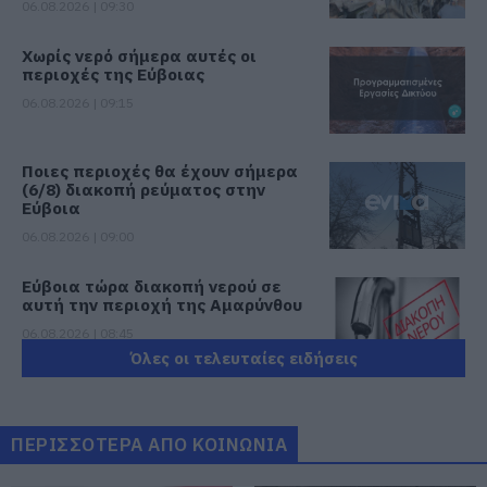
06.08.2026 | 09:30
Χωρίς νερό σήμερα αυτές οι
περιοχές της Εύβοιας
06.08.2026 | 09:15
Ποιες περιοχές θα έχουν σήμερα
(6/8) διακοπή ρεύματος στην
Εύβοια
06.08.2026 | 09:00
Εύβοια τώρα διακοπή νερού σε
αυτή την περιοχή της Αμαρύνθου
06.08.2026 | 08:45
Όλες οι τελευταίες ειδήσεις
Εορτολόγιο: Ποιοι γιορτάζουν
σήμερα, Πέμπτη 6 Αυγούστου
ΠΕΡΙΣΣΟΤΕΡΑ ΑΠΟ ΚΟΙΝΩΝΙΑ
06.08.2026 | 08:30