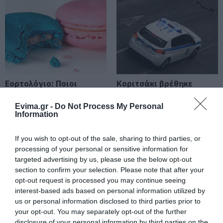
Καιρός: Ανεβαίνει από σήμερα ο
υδράργυρος στην Εύβοια!
Επιμένουν τα μποφόρ
06.08.2026 | 08:15
Δύσκολες οι επόμενες ώρες στην
Εύβοια: Δείτε τι ανακοινώθηκε –
Προσοχή
Εορτολόγιο: Ποιοι
Κοριτσάκι βρέθηκε
γιορτάζουν σήμερα,
μόνο στους δρόμους –
06.08.2026 | 08:00
Πέμπτη 6 Αυγούστου
Χειροπέδες στον
Evima.gr -
Do Not Process My Personal
25χρονο πατέρα του
Information
Ενισχύεται το ΕΚΑΒ Μαντουδίου
με δύο ακόμη μόνιμους διασώστες
– Νέο ασθενοφόρο στον τομέα
If you wish to opt-out of the sale, sharing to third parties, or
processing of your personal or sensitive information for
05.08.2026 | 22:00
targeted advertising by us, please use the below opt-out
section to confirm your selection. Please note that after your
Κοριτσάκι βρέθηκε μόνο στους
δρόμους – Χειροπέδες στον
opt-out request is processed you may continue seeing
25χρονο πατέρα του
interest-based ads based on personal information utilized by
us or personal information disclosed to third parties prior to
05.08.2026 | 21:40
Σοκ σε επαρχιακό
Η λειτουργία στα
your opt-out. You may separately opt-out of the further
δρόμο: Οδηγός κάνει
κλειδιά του
disclosure of your personal information by third parties on the