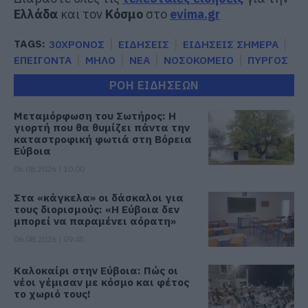
Ελλάδα
και τον
Κόσμο
στο
evima.gr
TAGS:
30ΧΡΟΝΟΣ
ΕΙΔΗΣΕΙΣ
ΕΙΔΗΣΕΙΣ ΣΗΜΕΡΑ
ΕΠΕΙΓΟΝΤΑ
ΜΗΛΟ
ΝΕΑ
ΝΟΣΟΚΟΜΕΙΟ
ΠΥΡΓΟΣ
ΡΟΗ ΕΙΔΗΣΕΩΝ
Μεταμόρφωση του Σωτήρος: Η
γιορτή που θα θυμίζει πάντα την
καταστροφική φωτιά στη Βόρεια
Εύβοια
06.08.2026 | 10:00
Στα «κάγκελα» οι δάσκαλοι για
τους διορισμούς: «Η Εύβοια δεν
μπορεί να παραμένει αόρατη»
06.08.2026 | 09:45
Καλοκαίρι στην Εύβοια: Πώς οι
νέοι γέμισαν με κόσμο και φέτος
το χωριό τους!