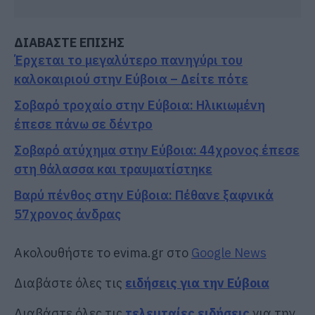
ΔΙΑΒΑΣΤΕ ΕΠΙΣΗΣ
Έρχεται το μεγαλύτερο πανηγύρι του
καλοκαιριού στην Εύβοια – Δείτε πότε
Σοβαρό τροχαίο στην Εύβοια: Ηλικιωμένη
έπεσε πάνω σε δέντρο
Σοβαρό ατύχημα στην Εύβοια: 44χρονος έπεσε
στη θάλασσα και τραυματίστηκε
Βαρύ πένθος στην Εύβοια: Πέθανε ξαφνικά
57χρονος άνδρας
Ακολουθήστε το evima.gr στο
Google News
Διαβάστε όλες τις
ειδήσεις για την Εύβοια
Διαβάστε όλες τις
τελευταίες ειδήσεις
για την