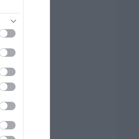
υτός ο δήμος της
ύβοιας πάει στα
ικαστήρια για τις
νεμογεννήτριες
.08.2026 | 18:40
ραγική κατάληξη
ίχε η θαλάσσια
κδρομή για
7χρονο τουρίστα
.08.2026 | 18:20