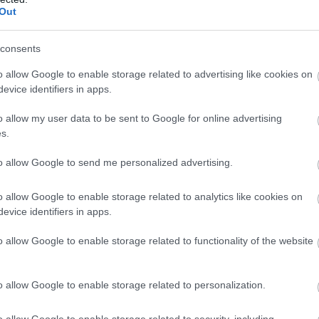
τές, τραυματιοφορείς, βοηθητικό προσωπικό,
Out
Α
είου.
Ε
δ
consents
α
προσπάθεια του προσωπικού γίνεται με
07
άθε άνθρωπο που χρειάζεται φροντίδα.
o allow Google to enable storage related to advertising like cookies on
evice identifiers in apps.
Τ
ε
o allow my user data to be sent to Google for online advertising
ε
s.
5
07
to allow Google to send me personalized advertising.
o allow Google to enable storage related to analytics like cookies on
evice identifiers in apps.
o allow Google to enable storage related to functionality of the website
o allow Google to enable storage related to personalization.
o allow Google to enable storage related to security, including