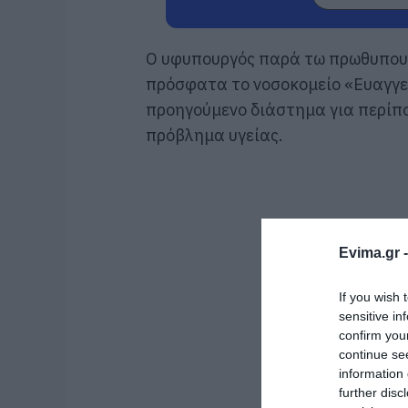
Ο υφυπουργός παρά τω πρωθυπου
πρόσφατα το νοσοκομείο «Ευαγγελ
προηγούμενο διάστημα για περίπο
πρόβλημα υγείας.
Evima.gr 
If you wish 
sensitive in
confirm you
continue se
information 
further disc