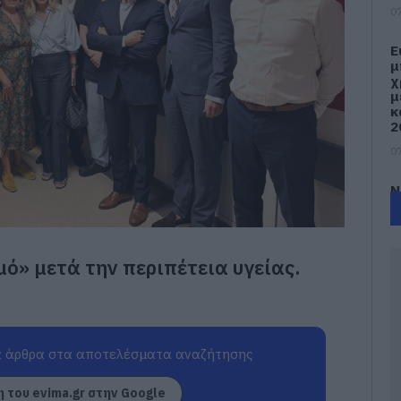
07
Ε
μ
χ
μ
κ
2
07
Ν
υ
07
ό» μετά την περιπέτεια υγείας.
Ε
έ
δ
α
γ
 άρθρα στα αποτελέσματα αναζήτησης
π
07
 του evima.gr στην Google