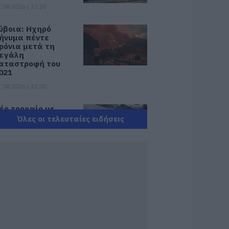
.08.2026 | 22:20
ύβοια: Ηχηρό
ήνυμα πέντε
ρόνια μετά τη
εγάλη
αταστροφή του
021
.08.2026 | 22:00
έο τροχαίο με
λικές ζημιές
Όλες οι τελευταίες ειδήσεις
.08.2026 | 21:40
ύβοια: Γυναίκα
πεσε θύμα
ιαδικτυακής
πάτης – Πλήρωσε
ια τρακτέρ που δεν
αρέλαβε
.08.2026 | 21:20