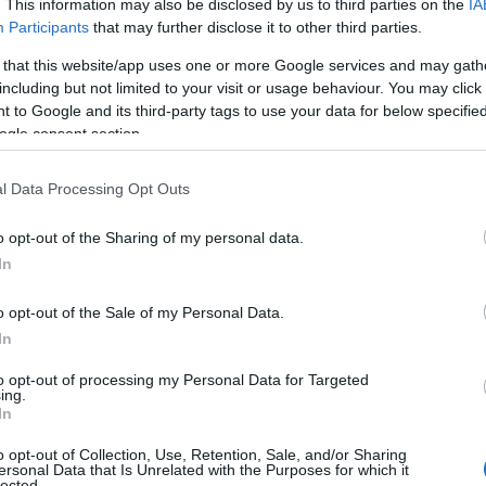
. This information may also be disclosed by us to third parties on the
IA
07
Participants
that may further disclose it to other third parties.
ε στο νοσοκομείο αυτή τη φορά όχι ως
 that this website/app uses one or more Google services and may gath
Μ
οσωπικά τις ευχαριστίες του προς το ιατρικό
including but not limited to your visit or usage behaviour. You may click 
ν
σ
η φροντίδα και την υποστήριξη που του
 to Google and its third-party tags to use your data for below specifi
α
ogle consent section.
φ
07
l Data Processing Opt Outs
και επαφή με το προσωπικό
Ρ
o opt-out of the Sharing of my personal data.
σ
υγός του, Τίνα Μεσσαροπούλου, και μαζί
τ
In
σ
 νοσηλευτές του νοσοκομείου.
ε
o opt-out of the Sale of my Personal Data.
07
In
Ν
to opt-out of processing my Personal Data for Targeted
ε
ικής δικτύωσης, ο υφυπουργός ανέφερε ότι
ing.
σ
In
κολότερη μάχη της ζωής του» και ότι σήμερα
δ
o opt-out of Collection, Use, Retention, Sale, and/or Sharing
α να πει ένα μεγάλο ευχαριστώ σε όλους όσοι
07
ersonal Data that Is Unrelated with the Purposes for which it
lected.