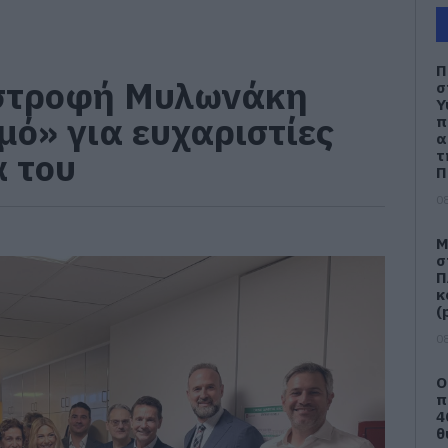
Π
ιστροφή Μυλωνάκη
σ
Υ
μό» για ευχαριστίες
π
α
α του
τ
Π
08
Μ
σ
Π
κ
(
08
Ο
π
4
θ