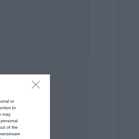
ραγωδία στην
ύβοια: Άνδρας
νασύρθηκε χωρίς
ις αισθήσεις του
πό τη θάλασσα
.08.2026 | 20:57
νακοινώθηκαν νέες
ροσλήψεις σε δήμο
ης Εύβοιας: Δείτε
δώ
.08.2026 | 20:40
οιοι και γιατί θα
άρουν διπλάσια
ύνταξη τον
sonal or
ύγουστο
ection to
.08.2026 | 20:20
ou may
 personal
είτε τι έκανε
out of the
ήμος της Εύβοιας
 downstream
ια τις φωτιές