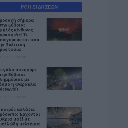
ΡΟΗ ΕΙΔΗΣΕΩΝ
ροσοχή σήμερα
την Εύβοια:
ψηλός κίνδυνος
υρκαγιάς! Τι
παγορεύεται από
ην Πολιτική
ροστασία
.08.2026 | 08:00
εγάλο πανηγύρι
την Εύβοια:
λημμύρισε με
όσμο η Φαράκλα
pics&vid)
.08.2026 | 00:59
 καιρός αλλάζει
ρόσωπο: Έρχονται
0άρια μαζί με
υελλώδη μελτέμια