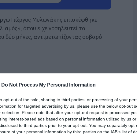
Τ
Ε
α
ργώ Γιώργος Μυλωνάκης επισκέφθηκε
τ
ισμός», όπου είχε νοσηλευτεί το
α
υ δύο μήνες, αντιμετωπίζοντας σοβαρό
07
Α
π
τ
ε
07
-
Do Not Process My Personal Information
Π
π
σ
to opt-out of the sale, sharing to third parties, or processing of your per
Α
formation for targeted advertising by us, please use the below opt-out s
07
r selection. Please note that after your opt-out request is processed y
eing interest-based ads based on personal information utilized by us or
Δ
disclosed to third parties prior to your opt-out. You may separately opt-
Δ
losure of your personal information by third parties on the IAB’s list of
γ