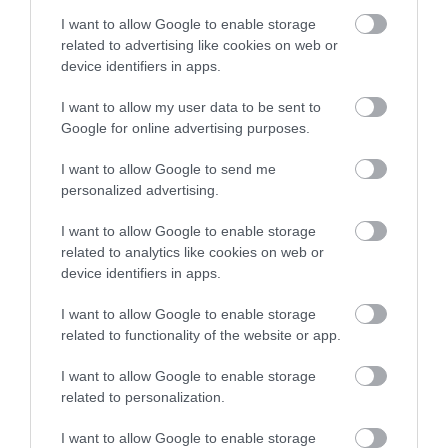
«Ανάσα» για τους αγρότες στην
I want to allow Google to enable storage
Εύβοια: Ολοκληρώθηκε μεγάλο
έργο
Καφές: Τα οφέλη της
Έπαθε ηλεκτροπληξία
related to advertising like cookies on web or
μέτριας κατανάλωσης
ενώ έκλεβε καλώδια –
device identifiers in apps.
06.08.2026 | 20:40
σύμφωνα με ειδικό στο
Οι συνεργοί του τον
μικροβίωμα του
εγκατέλειψαν
I want to allow my user data to be sent to
Ο λόγος που τηγανίζουμε ψάρια
εντέρου
Google for online advertising purposes.
του Σωτήρος – Πως θα κάνετε το
τέλειο μαγείρεμα
I want to allow Google to send me
06.08.2026 | 20:20
personalized advertising.
Θρήνος στην Εύβοια: Έφυγε από
I want to allow Google to enable storage
τη ζωή ο 37χρονος που είχε
related to analytics like cookies on web or
τροχαίο με αγριογούρουνο
device identifiers in apps.
06.08.2026 | 20:20
Προφυλακίστηκε ο
Έρχεται ισχυρό κύμα
I want to allow Google to enable storage
44χρονος για τη φωτιά
Νέο σοβαρό τροχαίο στην Εύβοια:
ζέστης: Πότε η
related to functionality of the website or app.
Τούμπαρε αυτοκίνητο
στη Κεφαλονιά
θερμοκρασία θα
χτυπήσει 40άρια
06.08.2026 | 20:00
I want to allow Google to enable storage
related to personalization.
Έσπασαν πιάτα στο κεφάλι του
I want to allow Google to enable storage