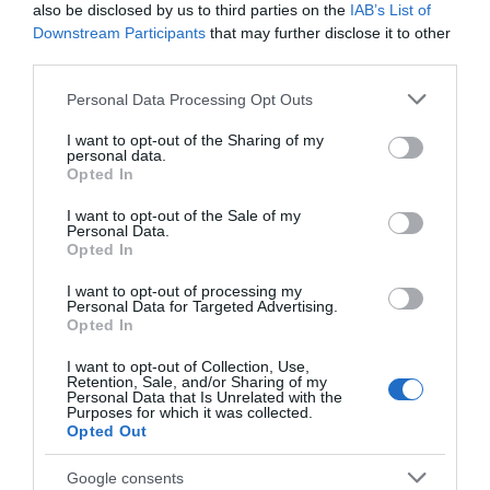
also be disclosed by us to third parties on the
IAB’s List of
Downstream Participants
that may further disclose it to other
Συντάξεις Σεπτεμβρίου 2026:
Πότε πληρώνονται οι δικαιούχοι –
third parties.
Οι ημερομηνίες του e-ΕΦΚΑ
Please note that this website/app uses one or more Google
Personal Data Processing Opt Outs
06.08.2026 | 21:40
services and may gather and store information including but
not limited to your visit or usage behaviour. You may click to
I want to opt-out of the Sharing of my
Σοκ στην Εύβοια με την κοπέλα
personal data.
grant or deny consent to Google and its third-party tags to
που έπεσε από την γέφυρα: Τα
Opted In
use your data for below specified purposes in below Google
νεότερα για την υγεία της
consent section.
I want to opt-out of the Sale of my
06.08.2026 | 21:20
Όλες οι τελευταίες ειδήσεις
Personal Data.
Opted In
Νεότερα για τη Φωτιά στη Σκύρο:
Κινδύνευσε κτηνοτροφική μονάδα
I want to opt-out of processing my
– Νέο βίντεο
Personal Data for Targeted Advertising.
ΠΕΡΙΣΣΟΤΕΡΑ ΑΠΟ ΚΟΙΝΩΝΙΑ
Opted In
06.08.2026 | 21:00
I want to opt-out of Collection, Use,
Retention, Sale, and/or Sharing of my
Καφές: Τα οφέλη της μέτριας
Personal Data that Is Unrelated with the
κατανάλωσης σύμφωνα με ειδικό
Purposes for which it was collected.
στο μικροβίωμα του εντέρου
Opted Out
06.08.2026 | 21:00
Google consents