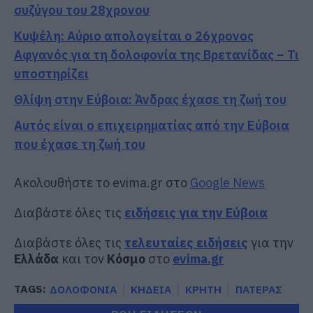
συζύγου του 28χρονου
Κυψέλη: Αύριο απολογείται ο 26χρονος
Αφγανός για τη δολοφονία της Βρετανίδας – Τι
υποστηρίζει
Θλίψη στην Εύβοια: Άνδρας έχασε τη ζωή του
Αυτός είναι ο επιχειρηματίας από την Εύβοια
που έχασε τη ζωή του
Ακολουθήστε το evima.gr στο
Google News
Διαβάστε όλες τις
ειδήσεις για την Εύβοια
Διαβάστε όλες τις
τελευταίες ειδήσεις
για την
Ελλάδα
και τον
Κόσμο
στο
evima.gr
TAGS:
ΔΟΛΟΦΟΝΙΑ
ΚΗΔΕΙΑ
ΚΡΗΤΗ
ΠΑΤΕΡΑΣ