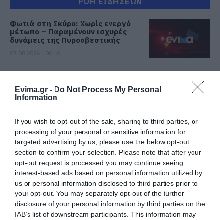
ΡΟΗ ΕΙΔΗΣΕΩΝ
Φωτιά στη Σκύρο: Χωρίς ενεργό
μέτωπο – Παραμένουν ισχυρές
δυνάμεις της Πυροσβεστικής
07.08.2026 | 00:10
Συνελήφθη 63χρονη για τη φωτιά
στη Σκύρο
Evima.gr -
Do Not Process My Personal
06.08.2026 | 23:15
Information
If you wish to opt-out of the sale, sharing to third parties, or
Φωτιά στη Σκύρο: Δύσκολη νύχτα
processing of your personal or sensitive information for
για την Καλαμίτσα – Νέες εικόνες
targeted advertising by us, please use the below opt-out
και βίντεο
section to confirm your selection. Please note that after your
06.08.2026 | 22:04
opt-out request is processed you may continue seeing
interest-based ads based on personal information utilized by
Εύβοια: Με κατάνυξη και πλήθος
us or personal information disclosed to third parties prior to
κόσμου η μεγάλη γιορτή στους
your opt-out. You may separately opt-out of the further
Ωρεούς – Παρών ο Θανάσης
Ζεμπίλης
disclosure of your personal information by third parties on the
IAB’s list of downstream participants. This information may
06.08.2026 | 22:00