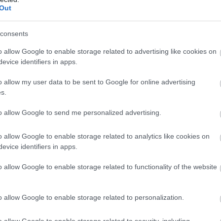
της υγείας της
ε
Out
06
ην Παρασκευή, χωρίς να παρουσιαστούν
consents
Π
 την επόμενη ημέρα εμφάνισε έντονους
π
o allow Google to enable storage related to advertising like cookies on
ου οδήγησε στη μεταφορά της στη Μονάδα
Ε
evice identifiers in apps.
έ
ωληνώθηκε και κρίθηκε απαραίτητη η
06
o allow my user data to be sent to Google for online advertising
ίο της Αθήνας.
s.
Φ
ληξη
Π
to allow Google to send me personalized advertising.
ε
–
π
της και κατά την άφιξή της, η κατάστασή
o allow Google to enable storage related to analytics like cookies on
λ
evice identifiers in apps.
ρά την εφαρμογή όλων των προβλεπόμενων
06
ανομένης της ΚΑΡΠΑ, δεν κατέστη δυνατή η
o allow Google to enable storage related to functionality of the website
θάνατός της μετά τη διακομιδή στο
o allow Google to enable storage related to personalization.
ικό λάθος
o allow Google to enable storage related to security, including