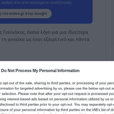
 άρθρα στα αποτελέσματα αναζήτησης
Ν
σ
 του evima.gr στην Google
Τ
α
06
Γιαννάκος, έκανε λόγο για μια ιδιαίτερα
Έ
τη γυναίκα ως έναν εξαιρετικό και πάντα
κ
–
Σ
06
Φ
-
Do Not Process My Personal Information
Σ
σ
σ
to opt-out of the sale, sharing to third parties, or processing of your per
μ
formation for targeted advertising by us, please use the below opt-out s
ε
r selection. Please note that after your opt-out request is processed y
06
eing interest-based ads based on personal information utilized by us or
disclosed to third parties prior to your opt-out. You may separately opt-
Ξ
losure of your personal information by third parties on the IAB’s list of
έ