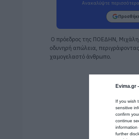
Ανακαλύψτε περισσότερα
Προσθήκη
Ο πρόεδρος της ΠΟΕΔΗΝ, Μιχάλης 
οδυνηρή απώλεια, περιγράφοντας 
χαμογελαστό άνθρωπο.
Evima.gr 
If you wish 
sensitive in
confirm you
continue se
information 
further disc