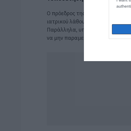
authenti
Ο πρόεδρος της ΠΟΕΔΗΝ ανέφερε ότ
ιατρικού λάθους και πως εφαρμό
Παράλληλα, υπογράμμισε ότι πρέπ
να μην παραμείνουν αμφιβολίες γ