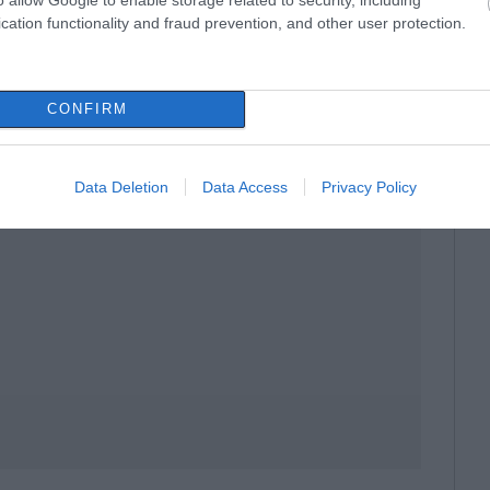
cation functionality and fraud prevention, and other user protection.
ι, μέχρι στιγμής, δεν προκύπτει ένδειξη
στηκε το προβλεπόμενο πρωτόκολλο.
ει να διερευνηθούν όλα τα δεδομένα, ώστε
CONFIRM
ύρω από την υπόθεση.
Data Deletion
Data Access
Privacy Policy