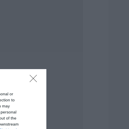
έο σοβαρό τροχαίο
την Εύβοια:
ούμπαρε
υτοκίνητο
.08.2026 | 20:00
σπασαν πιάτα στο
εφάλι του Αταμάν
 Βίντεο από τη
ύμη
.08.2026 | 19:40
ωτιά στη Σκύρο:
υνεχίζει να καίει
το Νησί,
υγκλονιστική
sonal or
αρτυρία – Νέες
ection to
ικόνες και βίντεο
ou may
.08.2026 | 19:40
 personal
out of the
εκινάει τεράστιο
 downstream
ργο αξίας