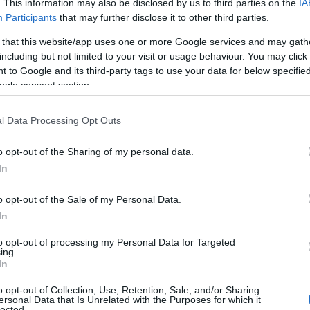
. This information may also be disclosed by us to third parties on the
IA
2
Participants
that may further disclose it to other third parties.
Ε
06
 that this website/app uses one or more Google services and may gath
έσα από τους συναδέλφους της
including but not limited to your visit or usage behaviour. You may click 
Ο
 to Google and its third-party tags to use your data for below specifi
α
ogle consent section.
τ
ταν με αφοσίωση, ακόμη και κατά τη
κ
ς και τον έκτο μήνα, καλύπτοντας επείγοντα
σ
l Data Processing Opt Outs
θ
. Σύμφωνα με τα λεγόμενά του, συμμετείχε
06
νάγκη και δεν αρνήθηκε ποτέ να προσφέρει
o opt-out of the Sharing of my personal data.
In
ιδιαίτερα απαιτητικές συνθήκες.
Σ
Ε
Ρ
o opt-out of the Sale of my Personal Data.
ειακό υπόβαθρο
σ
In
Ι
 και ο σύζυγός της ήταν γιατροί, ενώ η
to opt-out of processing my Personal Data for Targeted
06
ing.
ά της στα επείγοντα του νοσοκομείου
In
Έ
ελικά κατέληξε.
η
o opt-out of Collection, Use, Retention, Sale, and/or Sharing
έ
ersonal Data that Is Unrelated with the Purposes for which it
Ο
lected.