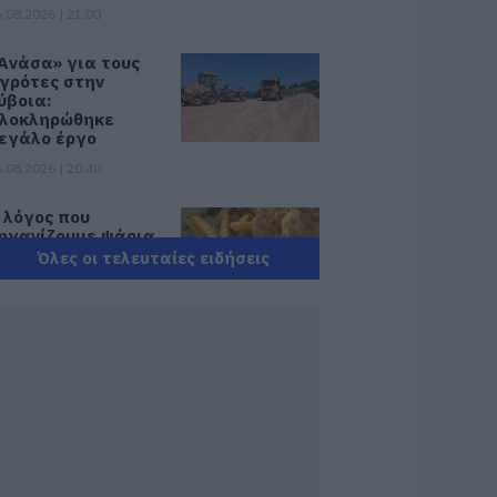
.08.2026 | 21:00
Ανάσα» για τους
γρότες στην
ύβοια:
λοκληρώθηκε
εγάλο έργο
.08.2026 | 20:40
 λόγος που
ηγανίζουμε ψάρια
ου Σωτήρος – Πως
Όλες οι τελευταίες ειδήσεις
α κάνετε το τέλειο
αγείρεμα
.08.2026 | 20:20
ρήνος στην Εύβοια:
φυγε από τη ζωή ο
7χρονος που είχε
ροχαίο με
γριογούρουνο
.08.2026 | 20:20