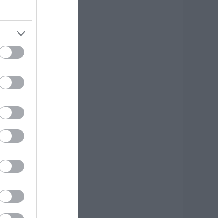
γκατέλειψαν
.08.2026 | 18:20
ανικός σε
ανηγύρι της
ύβοιας: Δείτε τι
γινε χθες το βράδυ
.08.2026 | 18:00
ωτιά στη Σκύρο:
ηγαίνουν
νισχύσεις στο Νησί
 Τώρα
υροσβεστικά στο
ιμάνι της Κύμης
.08.2026 | 17:40