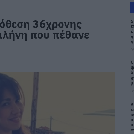
πόθεση 36χρονης
Σ
τ
ιλήνη που πέθανε
έ
γ
γ
06
Ν
Φ
Κ
κ
μ
06
Κ
τ
κ
σ
σ
ε