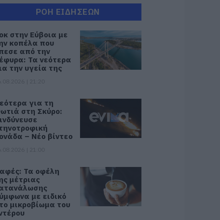
ΡΟΗ ΕΙΔΗΣΕΩΝ
οκ στην Εύβοια με
ην κοπέλα που
πεσε από την
έφυρα: Τα νεότερα
ια την υγεία της
.08.2026 | 21:20
εότερα για τη
ωτιά στη Σκύρο:
ινδύνευσε
τηνοτροφική
ονάδα – Νέο βίντεο
.08.2026 | 21:00
αφές: Τα οφέλη
ης μέτριας
ατανάλωσης
ύμφωνα με ειδικό
το μικροβίωμα του
ντέρου