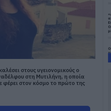
06
«
α
Ε
Ο
μ
06
Ο
τ
τ
θ
μ
καλέσει στους υγειονομικούς ο
06
ναδέλφου στη Μυτιλήνη, η οποία
χε φέρει στον κόσμο το πρώτο της
Θ
Έ
3
τ
α
06