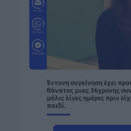
E-mail
WhatsApp
Messenger
Έντονη συγκίνηση έχει προ
θάνατος μιας 36χρονης συ
μόλις λίγες ημέρες πριν εί
παιδί.