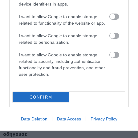
device identifiers in apps.
07.08.2026 | 17:00
I want to allow Google to enable storage
related to functionality of the website or app.
Αυγουστιάτικη απόβαση στην
Εύβοια – «Κόκκινο» πριν από την
I want to allow Google to enable storage
Υψηλή Γέφυρα Χαλκίδας
Τραγική κατάληξη είχε
Αυτοψία στα καμένα:
related to personalization.
07.08.2026 | 16:45
η θαλάσσια εκδρομή
37 σπίτια κρίθηκαν
για 57χρονο τουρίστα
κατεδαφιστέα στο
I want to allow Google to enable storage
Πόρτο Γερμενό
Άνδρας απειλούσε να πέσει από
related to security, including authentication
το μπαλκόνι
functionality and fraud prevention, and other
07.08.2026 | 16:30
user protection.
Διακοπές στην Κάρυστο: Το Χωνί
είναι ο προορισμός για
CONFIRM
αυθεντικές ελληνικές γεύσεις
07.08.2026 | 16:15
Οδηγός λεωφορείου
Άνδρας απειλούσε να
Data Deletion
Data Access
Privacy Policy
υπέστη καρδιακό
πέσει από το μπαλκόνι
Κρίση στο κόμμα Καρυστιανού:
επεισόδιο ενώ
Δύο ακόμη στελέχη αποχωρούν
οδηγούσε
καταγγέλλοντας κλειστό