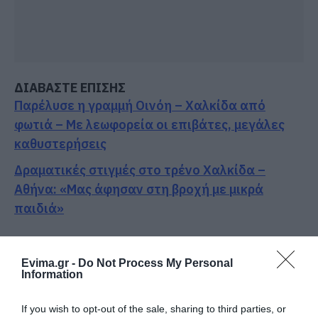
ΔΙΑΒΑΣΤΕ ΕΠΙΣΗΣ
Παρέλυσε η γραμμή Οινόη – Χαλκίδα από
φωτιά – Με λεωφορεία οι επιβάτες, μεγάλες
καθυστερήσεις
Δραματικές στιγμές στο τρένο Χαλκίδα –
Αθήνα: «Μας άφησαν στη βροχή με μικρά
παιδιά»
Ακολουθήστε το evima.gr στο
Google News
Evima.gr -
Do Not Process My Personal
Information
Διαβάστε όλες τις
ειδήσεις για την Εύβοια
Διαβάστε όλες τις
τελευταίες ειδήσεις
για την
If you wish to opt-out of the sale, sharing to third parties, or