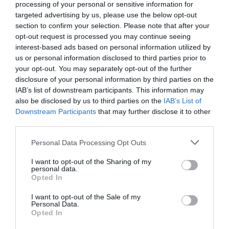
Ελλάδα
και τον
Κόσμο
στο
evima.gr
processing of your personal or sensitive information for
targeted advertising by us, please use the below opt-out
TAGS:
section to confirm your selection. Please note that after your
ΑΕΡΙΟ
ΑΘΗΝΑ
ΜΥΡΩΔΙΑ
ΟΣΜΗ
opt-out request is processed you may continue seeing
ΡΟΗ ΕΙΔΗΣΕΩΝ
interest-based ads based on personal information utilized by
us or personal information disclosed to third parties prior to
Ράγισαν καρδιές στην Εύβοια: Το
your opt-out. You may separately opt-out of the further
τελευταίο «αντίο» στον 36χρονο
disclosure of your personal information by third parties on the
επιχειρηματία
IAB’s list of downstream participants. This information may
07.08.2026 | 19:10
also be disclosed by us to third parties on the
IAB’s List of
Downstream Participants
that may further disclose it to other
Νέο επίδομα 600 ευρώ για
third parties.
σπουδαστές: Οι δικαιούχοι
Please note that this website/app uses one or more Google
Personal Data Processing Opt Outs
07.08.2026 | 19:00
services and may gather and store information including but
not limited to your visit or usage behaviour. You may click to
I want to opt-out of the Sharing of my
personal data.
grant or deny consent to Google and its third-party tags to
Αυτός ο δήμος της Εύβοιας πάει
Opted In
use your data for below specified purposes in below Google
στα δικαστήρια για τις
ανεμογεννήτριες
consent section.
I want to opt-out of the Sale of my
Personal Data.
07.08.2026 | 18:40
Opted In