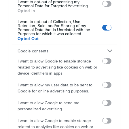
Τραγική κατάληξη είχε η
I want to opt-out of processing my
θαλάσσια εκδρομή για 57χρονο
Personal Data for Targeted Advertising.
τουρίστα
Opted In
07.08.2026 | 18:20
I want to opt-out of Collection, Use,
Retention, Sale, and/or Sharing of my
Personal Data that Is Unrelated with the
Βαρύ πένθος για τον εκπαιδευτικό
Purposes for which it was collected.
από την Εύβοια που έφυγε από τη
Opted Out
ζωή
07.08.2026 | 18:00
Google consents
I want to allow Google to enable storage
Αυτοψία στα καμένα: 37 σπίτια
κρίθηκαν κατεδαφιστέα στο
related to advertising like cookies on web or
Πόρτο Γερμενό
device identifiers in apps.
07.08.2026 | 17:40
Όλες οι τελευταίες ειδήσεις
I want to allow my user data to be sent to
Google for online advertising purposes.
Εύβοια: Αυτός είναι ο 36χρονος
επιχειρηματίας πού έχασε την
ζωή του
I want to allow Google to send me
ΠΕΡΙΣΣΟΤΕΡΑ ΑΠΟ ΚΟΙΝΩΝΙΑ
personalized advertising.
07.08.2026 | 17:20
I want to allow Google to enable storage
Οδηγός λεωφορείου υπέστη
related to analytics like cookies on web or
καρδιακό επεισόδιο ενώ οδηγούσε