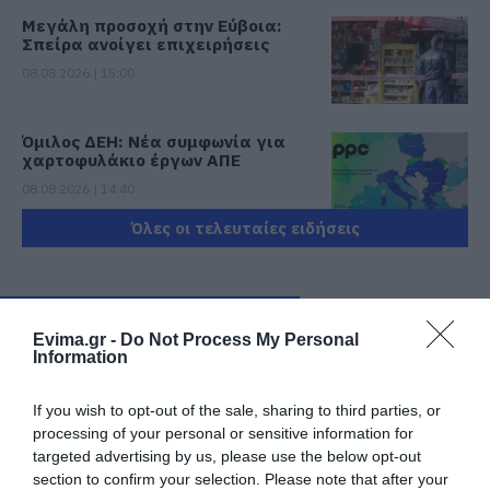
Μεγάλη προσοχή στην Εύβοια:
Σπείρα ανοίγει επιχειρήσεις
08.08.2026 | 15:00
Όμιλος ΔΕΗ: Νέα συμφωνία για
χαρτοφυλάκιο έργων ΑΠΕ
08.08.2026 | 14:40
Όλες οι τελευταίες ειδήσεις
Σήμερα το μεγαλύτερο πανηγύρι
του καλοκαιριού στην Εύβοια
08.08.2026 | 14:20
ΠΕΡΙΣΣΟΤΕΡΑ ΑΠΟ ΚΟΙΝΩΝΙΑ
Evima.gr -
Do Not Process My Personal
Information
Συρροή πιστών σε αυτό το
Μοναστήρι της Εύβοιας!
If you wish to opt-out of the sale, sharing to third parties, or
08.08.2026 | 14:00
processing of your personal or sensitive information for
targeted advertising by us, please use the below opt-out
section to confirm your selection. Please note that after your
Έξοδος Αυγούστου: Οι Αθηναίοι