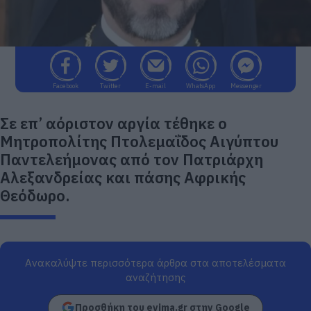
Facebook
Twitter
E-mail
WhatsApp
Messenger
Σε επ’ αόριστον αργία τέθηκε ο
Μητροπολίτης Πτολεμαΐδος Αιγύπτου
Παντελεήμονας από τον Πατριάρχη
Αλεξανδρείας και πάσης Αφρικής
Θεόδωρο.
Ανακαλύψτε περισσότερα άρθρα στα αποτελέσματα
αναζήτησης
Προσθήκη του evima.gr στην Google