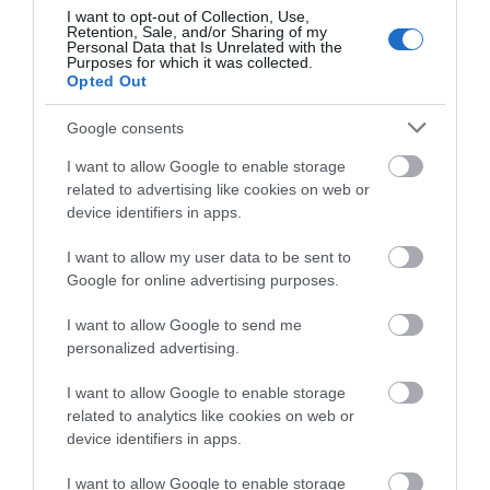
I want to opt-out of Collection, Use,
08.08.2026 | 12:20
Retention, Sale, and/or Sharing of my
Personal Data that Is Unrelated with the
Purposes for which it was collected.
Opted Out
Καύσωνας και πολλά μποφόρ
Μητέρα και γιος οι
Τραγική κατάληξη είχε
αύριο στην Εύβοια! Συνεδρίασε η
νεκροί από τη
η θαλάσσια εκδρομή
επιτροπή εκτίμησης κινδύνου
Google consents
σύγκρουση
για 57χρονο τουρίστα
08.08.2026 | 12:00
αυτοκινήτου με
I want to allow Google to enable storage
φορτηγό
related to advertising like cookies on web or
Εύβοια: Οι ισχυροί άνεμοι
device identifiers in apps.
έσπασαν μεγάλο πεύκο σε αυλή
εκκλησίας
I want to allow my user data to be sent to
08.08.2026 | 11:40
Google for online advertising purposes.
I want to allow Google to send me
personalized advertising.
I want to allow Google to enable storage
related to analytics like cookies on web or
device identifiers in apps.
I want to allow Google to enable storage