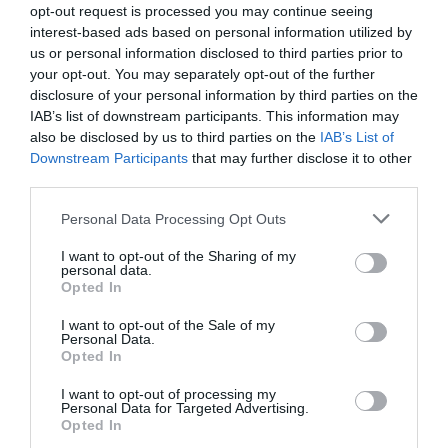
opt-out request is processed you may continue seeing
«ψηφίζουν» Εύβοια για τις
διακοπές τους!
interest-based ads based on personal information utilized by
Πάτρα: Θρήνος για
Εορτολόγιο: Ποιοι
us or personal information disclosed to third parties prior to
08.08.2026 | 13:40
μωράκι μόλις 8 ημερών
γιορτάζουν σήμερα,
your opt-out. You may separately opt-out of the further
– Νοσηλευόταν στη
Σάββατο 8 Αυγούστου
disclosure of your personal information by third parties on the
ΜΕΘ Νεογνών
Μεταφορές χρημάτων: Σε ποιες
IAB’s list of downstream participants. This information may
περιπτώσεις η ΑΑΔΕ επιβάλλει
φόρο από 10% έως 40%
also be disclosed by us to third parties on the
IAB’s List of
Downstream Participants
that may further disclose it to other
08.08.2026 | 13:20
third parties.
Εικόνες σοκ σε κοιμητήριο της
Please note that this website/app uses one or more Google
Personal Data Processing Opt Outs
Εύβοιας: Δείτε τι έκαναν
services and may gather and store information including but
08.08.2026 | 13:00
not limited to your visit or usage behaviour. You may click to
I want to opt-out of the Sharing of my
personal data.
grant or deny consent to Google and its third-party tags to
Opted In
Ο καιρός αλλάζει
Νέο τροχαίο με υλικές
use your data for below specified purposes in below Google
πρόσωπο: Έρχονται
ζημιές
Α. Ο. Χαλκίς: Πρώτο φιλικό σήμερα
consent section.
I want to opt-out of the Sale of my
40άρια μαζί με
για νέα αγωνιστική περίοδο – Η
Personal Data.
θυελλώδη μελτέμια
ώρα
Opted In
08.08.2026 | 12:40
I want to opt-out of processing my
Personal Data for Targeted Advertising.
Τι γίνεται με τις τσούχτρες στην
Opted In
Εύβοια;