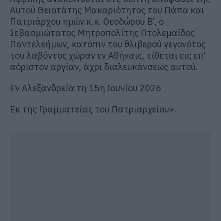
Αυτού Θειοτάτης Μακαριότητος του Πάπα και
Πατριάρχου ημών κ.κ. Θεοδώρου Β’, ο
Σεβασμιώτατος Μητροπολίτης Πτολεμαΐδος
Παντελεήμων, κατόπιν του θλιβερού γεγονότος
του λαβόντος χώραν εν Αθήναις, τίθεται εις επ’
αόριστον αργίαν, άχρι διαλευκάνσεως αυτού.
Εν Αλεξανδρεία τη 15η Ιουνίου 2026
Εκ της Γραμματείας του Πατριαρχείου».