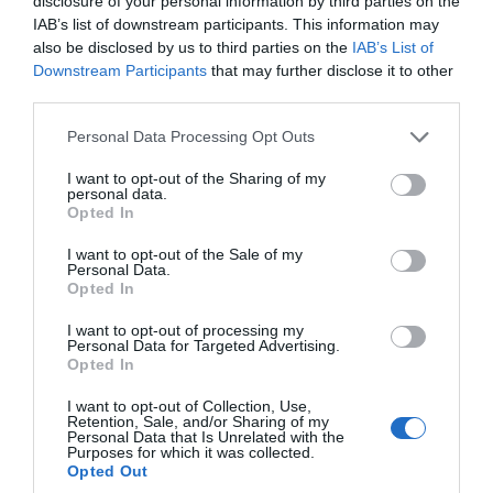
disclosure of your personal information by third parties on the
IAB’s list of downstream participants. This information may
also be disclosed by us to third parties on the
IAB’s List of
Downstream Participants
that may further disclose it to other
third parties.
Please note that this website/app uses one or more Google
Personal Data Processing Opt Outs
services and may gather and store information including but
not limited to your visit or usage behaviour. You may click to
I want to opt-out of the Sharing of my
personal data.
grant or deny consent to Google and its third-party tags to
Opted In
use your data for below specified purposes in below Google
consent section.
I want to opt-out of the Sale of my
Personal Data.
Opted In
I want to opt-out of processing my
Personal Data for Targeted Advertising.
Opted In
I want to opt-out of Collection, Use,
Retention, Sale, and/or Sharing of my
Personal Data that Is Unrelated with the
Purposes for which it was collected.
Opted Out