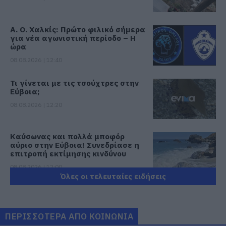
Α. Ο. Χαλκίς: Πρώτο φιλικό σήμερα
για νέα αγωνιστική περίοδο – Η
ώρα
08.08.2026 | 12:40
Τι γίνεται με τις τσούχτρες στην
Εύβοια;
08.08.2026 | 12:20
Καύσωνας και πολλά μποφόρ
αύριο στην Εύβοια! Συνεδρίασε η
επιτροπή εκτίμησης κινδύνου
08.08.2026 | 12:00
Όλες οι τελευταίες ειδήσεις
Εύβοια: Οι ισχυροί άνεμοι
έσπασαν μεγάλο πεύκο σε αυλή
εκκλησίας
ΠΕΡΙΣΣΟΤΕΡΑ ΑΠΟ ΚΟΙΝΩΝΙΑ
08.08.2026 | 11:40