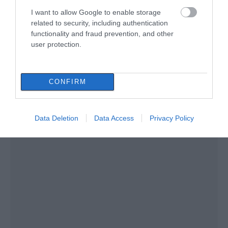
παιχνίδι μπάσκετ, όπου οι μπάλες
I want to allow Google to enable storage
αντικαταστάθηκαν από ανακυκλώσιμα υλικά.
related to security, including authentication
Με αυτόν το δημιουργικό τρόπο, τα παιδιά
functionality and fraud prevention, and other
κατανόησαν στην πράξη τη σημασία της
user protection.
επαναχρησιμοποίησης, ενώ παράλληλα
καλλιέργησαν τη φαντασία, τη συνεργασία και
τη δημιουργικότητά τους.
CONFIRM
Data Deletion
Data Access
Privacy Policy