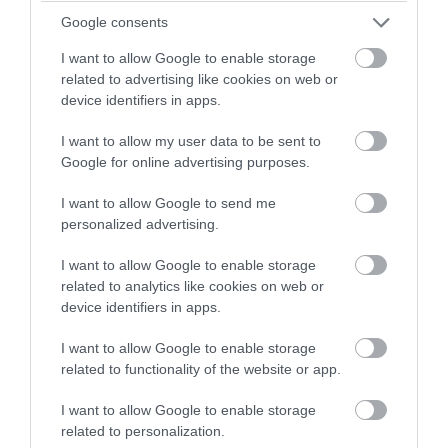
Google consents
Με πρωταγωνιστές το ίδιο το περιβάλλον και
I want to allow Google to enable storage
τους κάδους ανακύκλωσης που «ζωντάνεψαν»,
related to advertising like cookies on web or
τα παιδιά κλήθηκαν να σκεφτούν το δικό τους
device identifiers in apps.
ρόλο στην προστασία του πλανήτη και να
I want to allow my user data to be sent to
επιλέξουν αν θα γίνουν μέρος της λύσης της
Google for online advertising purposes.
ανεξέλεγκτης παραγωγής απορριμμάτων.
I want to allow Google to send me
Ιδιαίτερο ενδιαφέρον συγκέντρωσε το παιχνίδι
personalized advertising.
«Ο κρυμμένος θησαυρός των σκουπιδιών», μέσα
από το οποίο οι μικροί εξερευνητές
I want to allow Google to enable storage
διαπίστωσαν ότι τα υλικά που πολλές φορές
related to analytics like cookies on web or
θεωρούμε άχρηστα μπορούν, όταν τα
device identifiers in apps.
διαχειριστούμε σωστά, να αποκτήσουν νέα
αξία, προσφέροντας σημαντικά οφέλη τόσο στο
I want to allow Google to enable storage
related to functionality of the website or app.
περιβάλλον όσο και στην ποιότητα ζωής όλων
μας.
I want to allow Google to enable storage
related to personalization.
Η δράση συνεχίστηκε με ένα διαφορετικό