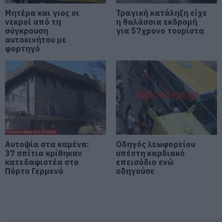
07.08.2026 | 19:10
Μητέρα και γιος οι
Τραγική κατάληξη είχε
νεκροί από τη
η θαλάσσια εκδρομή
Νέο επίδομα 600 ευρώ για
σύγκρουση
για 57χρονο τουρίστα
σπουδαστές: Οι δικαιούχοι
αυτοκινήτου με
07.08.2026 | 19:00
φορτηγό
Αυτός ο δήμος της Εύβοιας πάει
στα δικαστήρια για τις
ανεμογεννήτριες
07.08.2026 | 18:40
Τραγική κατάληξη είχε η
θαλάσσια εκδρομή για 57χρονο
Αυτοψία στα καμένα:
Οδηγός λεωφορείου
τουρίστα
37 σπίτια κρίθηκαν
υπέστη καρδιακό
07.08.2026 | 18:20
κατεδαφιστέα στο
επεισόδιο ενώ
Πόρτο Γερμενό
οδηγούσε
Βαρύ πένθος για τον εκπαιδευτικό
από την Εύβοια που έφυγε από τη
ζωή
07.08.2026 | 18:00