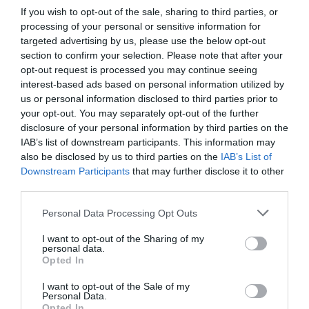
If you wish to opt-out of the sale, sharing to third parties, or
processing of your personal or sensitive information for
targeted advertising by us, please use the below opt-out
section to confirm your selection. Please note that after your
opt-out request is processed you may continue seeing
interest-based ads based on personal information utilized by
us or personal information disclosed to third parties prior to
your opt-out. You may separately opt-out of the further
disclosure of your personal information by third parties on the
IAB’s list of downstream participants. This information may
also be disclosed by us to third parties on the
IAB’s List of
Downstream Participants
that may further disclose it to other
ΔΙΑΒΑΣΤΕ ΕΠΙΣΗΣ
third parties.
Σοκ στην ΠΑΘΕ: Συνελήφθη γνωστός τράπερ –
Please note that this website/app uses one or more Google
Personal Data Processing Opt Outs
Έτρεχε με 182 χλμ./ώρα
services and may gather and store information including but
not limited to your visit or usage behaviour. You may click to
I want to opt-out of the Sharing of my
Δεν τιμωρείται μόνο η υπερβολική ταχύτητα:
personal data.
grant or deny consent to Google and its third-party tags to
Opted In
Πρόστιμο και για όσους πάνε πολύ αργά
use your data for below specified purposes in below Google
consent section.
I want to opt-out of the Sale of my
Personal Data.
Ακολουθήστε το evima.gr στο
Google News
Opted In