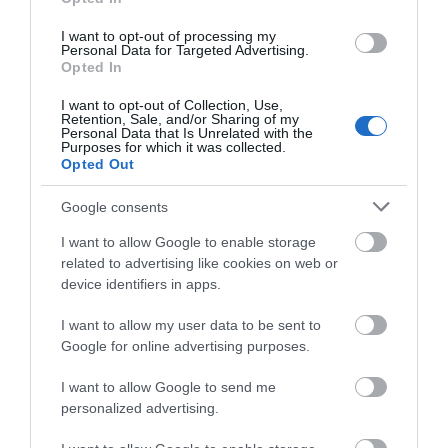
Διαβάστε όλες τις
ειδήσεις για την Εύβοια
I want to opt-out of processing my
Personal Data for Targeted Advertising.
Opted In
Διαβάστε όλες τις
τελευταίες ειδήσεις
για την
Ελλάδα
και τον
Κόσμο
στο
evima.gr
I want to opt-out of Collection, Use,
Retention, Sale, and/or Sharing of my
Personal Data that Is Unrelated with the
TAGS:
ΕΘΝΙΚΗ ΟΔΟΣ
ΤΑΧΥΤΗΤΑ
ΧΙΛΙΟΜΕΤΡΑ
Purposes for which it was collected.
Opted Out
ΡΟΗ ΕΙΔΗΣΕΩΝ
Google consents
Μεγάλο πανηγύρι στην Εύβοια:
Πλημμύρισε με κόσμο η Φαράκλα
I want to allow Google to enable storage
(pics&vid)
related to advertising like cookies on web or
device identifiers in apps.
08.08.2026 | 00:59
I want to allow my user data to be sent to
Ο καιρός αλλάζει πρόσωπο:
Google for online advertising purposes.
Έρχονται 40άρια μαζί με
θυελλώδη μελτέμια
I want to allow Google to send me
07.08.2026 | 22:20
personalized advertising.
Εύβοια: Ηχηρό μήνυμα πέντε