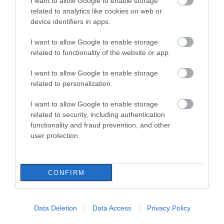
I want to allow Google to enable storage
χρόνια μετά τη μεγάλη
related to analytics like cookies on web or
καταστροφή του 2021
device identifiers in apps.
07.08.2026 | 22:00
I want to allow Google to enable storage
Νέο τροχαίο με υλικές ζημιές
related to functionality of the website or app.
07.08.2026 | 21:40
I want to allow Google to enable storage
related to personalization.
Εύβοια: Γυναίκα έπεσε θύμα
I want to allow Google to enable storage
διαδικτυακής απάτης – Πλήρωσε
related to security, including authentication
για τρακτέρ που δεν παρέλαβε
functionality and fraud prevention, and other
07.08.2026 | 21:20
user protection.
Τραγωδία στην Εύβοια: Άνδρας
ανασύρθηκε χωρίς τις αισθήσεις
του από τη θάλασσα
CONFIRM
07.08.2026 | 20:57
Όλες οι τελευταίες ειδήσεις
Ανακοινώθηκαν νέες προσλήψεις
Data Deletion
Data Access
Privacy Policy
σε δήμο της Εύβοιας: Δείτε εδώ