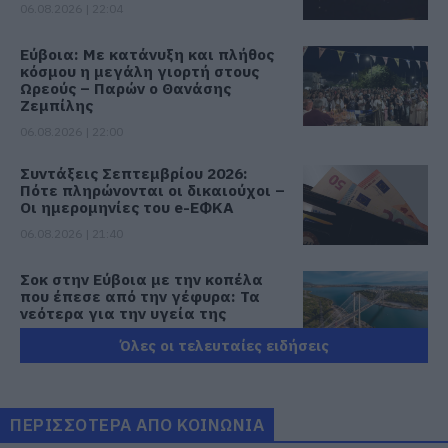
06.08.2026 | 22:04
Εύβοια: Με κατάνυξη και πλήθος
κόσμου η μεγάλη γιορτή στους
Ωρεούς – Παρών ο Θανάσης
Ζεμπίλης
06.08.2026 | 22:00
Συντάξεις Σεπτεμβρίου 2026:
Πότε πληρώνονται οι δικαιούχοι –
Οι ημερομηνίες του e-ΕΦΚΑ
06.08.2026 | 21:40
Σοκ στην Εύβοια με την κοπέλα
που έπεσε από την γέφυρα: Τα
νεότερα για την υγεία της
06.08.2026 | 21:20
Όλες οι τελευταίες ειδήσεις
Νεότερα για τη Φωτιά στη Σκύρο:
Κινδύνευσε κτηνοτροφική μονάδα
– Νέο βίντεο
ΠΕΡΙΣΣΟΤΕΡΑ ΑΠΟ ΚΟΙΝΩΝΙΑ
06.08.2026 | 21:00