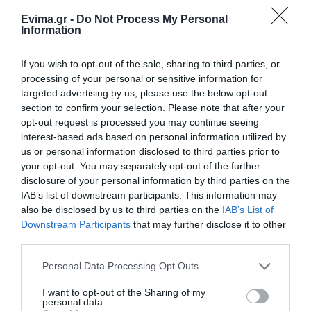
Προφυλακίστηκε ο
Έρχεται ισχυρό κύμα
44χρονος για τη φωτιά
Νέο σοβαρό τροχαίο στην Εύβοια:
ζέστης: Πότε η
Evima.gr -
Do Not Process My Personal
Τούμπαρε αυτοκίνητο
στη Κεφαλονιά
θερμοκρασία θα
Information
χτυπήσει 40άρια
06.08.2026 | 20:00
If you wish to opt-out of the sale, sharing to third parties, or
processing of your personal or sensitive information for
Έσπασαν πιάτα στο κεφάλι του
targeted advertising by us, please use the below opt-out
Αταμάν – Βίντεο από τη Σύμη
section to confirm your selection. Please note that after your
06.08.2026 | 19:40
opt-out request is processed you may continue seeing
interest-based ads based on personal information utilized by
us or personal information disclosed to third parties prior to
Φωτιά στη Σκύρο: Συνεχίζει να
your opt-out. You may separately opt-out of the further
Προφυλακιστέος ο
καίει στο Νησί, συγκλονιστική
Εορτολόγιο: Ποιοι
disclosure of your personal information by third parties on the
μαρτυρία – Νέες εικόνες και
Αφγανός για τη
γιορτάζουν σήμερα,
βίντεο
IAB’s list of downstream participants. This information may
δολοφονία της
Πέμπτη 6 Αυγούστου
Βρετανίδας –
also be disclosed by us to third parties on the
IAB’s List of
06.08.2026 | 19:40
Συγκλονιστική
Downstream Participants
that may further disclose it to other
κατάθεση της συζύγου
third parties.
Ξεκινάει τεράστιο έργο αξίας
του 28χρονου
2.425.000€ στην Εύβοια – Δείτε
Please note that this website/app uses one or more Google
πού
Personal Data Processing Opt Outs
services and may gather and store information including but
06.08.2026 | 19:20
not limited to your visit or usage behaviour. You may click to
I want to opt-out of the Sharing of my
personal data.
grant or deny consent to Google and its third-party tags to