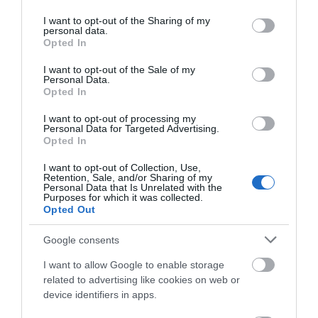
services and may gather and store information including but
06.08.2026 | 21:20
not limited to your visit or usage behaviour. You may click to
I want to opt-out of the Sharing of my
personal data.
grant or deny consent to Google and its third-party tags to
Νεότερα για τη Φωτιά στη Σκύρο:
Opted In
use your data for below specified purposes in below Google
Κινδύνευσε κτηνοτροφική μονάδα
consent section.
– Νέο βίντεο
I want to opt-out of the Sale of my
Personal Data.
06.08.2026 | 21:00
Opted In
Έπαθε ηλεκτροπληξία
Προφυλακίστηκε ο
ενώ έκλεβε καλώδια –
44χρονος για τη φωτιά
Καφές: Τα οφέλη της μέτριας
I want to opt-out of processing my
Οι συνεργοί του τον
στη Κεφαλονιά
Personal Data for Targeted Advertising.
κατανάλωσης σύμφωνα με ειδικό
εγκατέλειψαν
Opted In
στο μικροβίωμα του εντέρου
06.08.2026 | 21:00
I want to opt-out of Collection, Use,
Retention, Sale, and/or Sharing of my
Personal Data that Is Unrelated with the
«Ανάσα» για τους αγρότες στην
Purposes for which it was collected.
Εύβοια: Ολοκληρώθηκε μεγάλο
Opted Out
έργο
06.08.2026 | 20:40
Google consents
I want to allow Google to enable storage
Ο λόγος που τηγανίζουμε ψάρια
Έρχεται ισχυρό κύμα
Προφυλακιστέος ο
related to advertising like cookies on web or
του Σωτήρος – Πως θα κάνετε το
ζέστης: Πότε η
Αφγανός για τη
τέλειο μαγείρεμα
device identifiers in apps.
θερμοκρασία θα
δολοφονία της
χτυπήσει 40άρια
Βρετανίδας –
06.08.2026 | 20:20