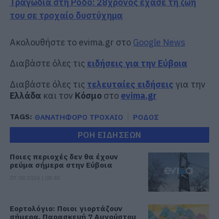
Τραγωδία στη Ρόδο: 28χρονος έχασε τη ζωή
του σε τροχαίο δυστύχημα
Ακολουθήστε το evima.gr στο
Google News
Διαβάστε όλες τις
ειδήσεις για την Εύβοια
Διαβάστε όλες τις
τελευταίες ειδήσεις
για την
Ελλάδα
και τον
Κόσμο
στο
evima.gr
TAGS:
ΘΑΝΑΤΗΦΟΡΟ ΤΡΟΧΑΙΟ
ΡΟΔΟΣ
ΡΟΗ ΕΙΔΗΣΕΩΝ
Ποιες περιοχές δεν θα έχουν
ρεύμα σήμερα στην Εύβοια
07.08.2026 | 08:45
Εορτολόγιο: Ποιοι γιορτάζουν
σήμερα, Παρασκευή 7 Αυγούστου