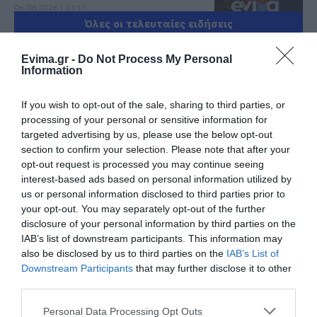
06.08.2026 | 23:15
Όλες οι τελευταίες ειδήσεις
Φωτιά στη Σκύρο: Δύσκολη νύχτα
Evima.gr -
Do Not Process My Personal
για την Καλαμίτσα – Νέες εικόνες
Information
και βίντεο
ΠΕΡΙΣΣΟΤΕΡΑ ΑΠΟ ΚΟΙΝΩΝΙΑ
06.08.2026 | 22:04
If you wish to opt-out of the sale, sharing to third parties, or
processing of your personal or sensitive information for
Εύβοια: Με κατάνυξη και πλήθος
targeted advertising by us, please use the below opt-out
κόσμου η μεγάλη γιορτή στους
Ωρεούς – Παρών ο Θανάσης
section to confirm your selection. Please note that after your
Ζεμπίλης
opt-out request is processed you may continue seeing
interest-based ads based on personal information utilized by
06.08.2026 | 22:00
us or personal information disclosed to third parties prior to
your opt-out. You may separately opt-out of the further
Συντάξεις Σεπτεμβρίου 2026:
Πότε πληρώνονται οι δικαιούχοι –
disclosure of your personal information by third parties on the
Εορτολόγιο: Ποιοι
Καφές: Τα οφέλη της
Οι ημερομηνίες του e-ΕΦΚΑ
γιορτάζουν σήμερα,
μέτριας κατανάλωσης
IAB’s list of downstream participants. This information may
Παρασκευή 7
σύμφωνα με ειδικό στο
also be disclosed by us to third parties on the
IAB’s List of
06.08.2026 | 21:40
Αυγούστου
μικροβίωμα του
Downstream Participants
that may further disclose it to other
εντέρου
third parties.
Σοκ στην Εύβοια με την κοπέλα
που έπεσε από την γέφυρα: Τα
Please note that this website/app uses one or more Google
νεότερα για την υγεία της
Personal Data Processing Opt Outs