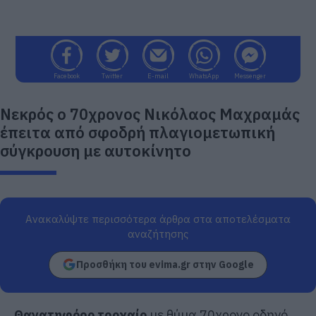
Facebook
Twitter
E-mail
WhatsApp
Messenger
Νεκρός ο 70χρονος Νικόλαος Μαχραμάς
έπειτα από σφοδρή πλαγιομετωπική
σύγκρουση με αυτοκίνητο
Ανακαλύψτε περισσότερα άρθρα στα αποτελέσματα
αναζήτησης
Προσθήκη του evima.gr στην Google
Θανατηφόρο τροχαίο
με θύμα 70χρονο οδηγό