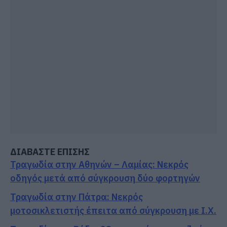
ΔΙΑΒΑΣΤΕ ΕΠΙΣΗΣ
Τραγωδία στην Αθηνών – Λαμίας: Νεκρός
οδηγός μετά από σύγκρουση δύο φορτηγών
Τραγωδία στην Πάτρα: Νεκρός
μοτοσικλετιστής έπειτα από σύγκρουση με Ι.Χ.