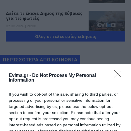
Δείτε τι έκανε Δήμος της Εύβοιας
για τις φωτιές
07.08.2026 | 20:00
Όλες οι τελευταίες ειδήσεις
Μητέρα και γιος οι νεκροί από τη
σύγκρουση αυτοκινήτου με
φορτηγό
ΠΕΡΙΣΣΟΤΕΡΑ ΑΠΟ ΚΟΙΝΩΝΙΑ
07.08.2026 | 19:40
Ράγισαν καρδιές στην Εύβοια: Το
Evima.gr -
Do Not Process My Personal
τελευταίο «αντίο» στον 36χρονο
Information
επιχειρηματία
07.08.2026 | 19:10
If you wish to opt-out of the sale, sharing to third parties, or
processing of your personal or sensitive information for
Νέο επίδομα 600 ευρώ για
targeted advertising by us, please use the below opt-out
σπουδαστές: Οι δικαιούχοι
section to confirm your selection. Please note that after your
opt-out request is processed you may continue seeing
07.08.2026 | 19:00
Νέο τροχαίο με υλικές
Μητέρα και γιος οι
interest-based ads based on personal information utilized by
ζημιές
νεκροί από τη
σύγκρουση
us or personal information disclosed to third parties prior to