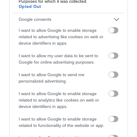
Purposes for which it was collected.
επιχειρηματίας πού έχασε την
Opted Out
Οδηγός λεωφορείου
Άνδρας απειλούσε να
ζωή του
υπέστη καρδιακό
πέσει από το μπαλκόνι
07.08.2026 | 17:20
επεισόδιο ενώ
Google consents
οδηγούσε
I want to allow Google to enable storage
Οδηγός λεωφορείου υπέστη
καρδιακό επεισόδιο ενώ οδηγούσε
related to advertising like cookies on web or
device identifiers in apps.
07.08.2026 | 17:00
I want to allow my user data to be sent to
Google for online advertising purposes.
I want to allow Google to send me
personalized advertising.
I want to allow Google to enable storage
related to analytics like cookies on web or
device identifiers in apps.
I want to allow Google to enable storage
related to functionality of the website or app.