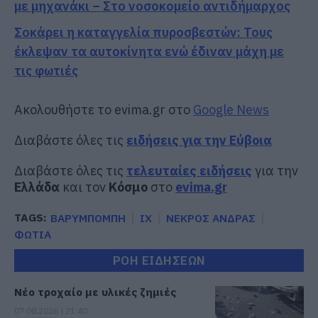
με μηχανάκι – Στο νοσοκομείο αντιδήμαρχος
Σοκάρει η καταγγελία πυροσβεστών: Τους
έκλεψαν τα αυτοκίνητα ενώ έδιναν μάχη με
τις φωτιές
Ακολουθήστε το evima.gr στο
Google News
Διαβάστε όλες τις
ειδήσεις για την Εύβοια
Διαβάστε όλες τις
τελευταίες ειδήσεις
για την
Ελλάδα
και τον
Κόσμο
στο
evima.gr
TAGS:
ΒΑΡΥΜΠΟΜΠΗ
ΙΧ
ΝΕΚΡΟΣ ΑΝΔΡΑΣ
ΦΩΤΙΑ
ΡΟΗ ΕΙΔΗΣΕΩΝ
Νέο τροχαίο με υλικές ζημιές
07.08.2026 | 21:40