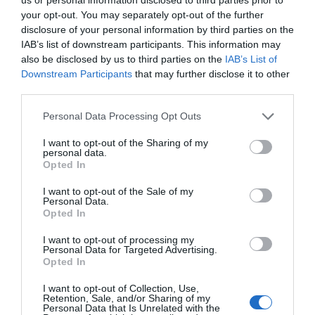
αυτοκινήτου με
Αυτός ο δήμος της Εύβοιας πάει
your opt-out. You may separately opt-out of the further
φορτηγό
στα δικαστήρια για τις
disclosure of your personal information by third parties on the
ανεμογεννήτριες
IAB’s list of downstream participants. This information may
07.08.2026 | 18:40
also be disclosed by us to third parties on the
IAB’s List of
Downstream Participants
that may further disclose it to other
Τραγική κατάληξη είχε η
third parties.
θαλάσσια εκδρομή για 57χρονο
τουρίστα
Please note that this website/app uses one or more Google
Personal Data Processing Opt Outs
services and may gather and store information including but
07.08.2026 | 18:20
not limited to your visit or usage behaviour. You may click to
I want to opt-out of the Sharing of my
personal data.
grant or deny consent to Google and its third-party tags to
Τραγική κατάληξη είχε
Αυτοψία στα καμένα:
Βαρύ πένθος για τον εκπαιδευτικό
Opted In
η θαλάσσια εκδρομή
37 σπίτια κρίθηκαν
use your data for below specified purposes in below Google
από την Εύβοια που έφυγε από τη
για 57χρονο τουρίστα
κατεδαφιστέα στο
ζωή
consent section.
I want to opt-out of the Sale of my
Πόρτο Γερμενό
Personal Data.
07.08.2026 | 18:00
Opted In
Αυτοψία στα καμένα: 37 σπίτια
I want to opt-out of processing my
κρίθηκαν κατεδαφιστέα στο
Personal Data for Targeted Advertising.
Πόρτο Γερμενό
Opted In
07.08.2026 | 17:40
I want to opt-out of Collection, Use,
Retention, Sale, and/or Sharing of my
Personal Data that Is Unrelated with the
Εύβοια: Αυτός είναι ο 36χρονος