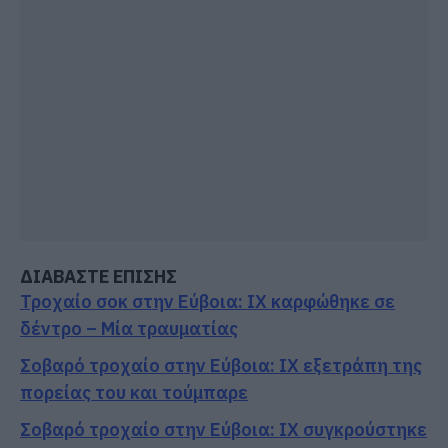
ΔΙΑΒΑΣΤΕ ΕΠΙΣΗΣ
Τροχαίο σοκ στην Εύβοια: ΙΧ καρφώθηκε σε
δέντρο – Μία τραυματίας
Σοβαρό τροχαίο στην Εύβοια: ΙΧ εξετράπη της
πορείας του και τούμπαρε
Σοβαρό τροχαίο στην Εύβοια: ΙΧ συγκρούστηκε