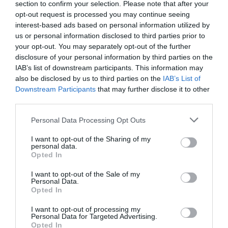
section to confirm your selection. Please note that after your
06.08.2026 | 20:20
opt-out request is processed you may continue seeing
interest-based ads based on personal information utilized by
Θρήνος στην Εύβοια: Έφυγε από
us or personal information disclosed to third parties prior to
τη ζωή ο 37χρονος που είχε
your opt-out. You may separately opt-out of the further
τροχαίο με αγριογούρουνο
disclosure of your personal information by third parties on the
06.08.2026 | 20:20
IAB’s list of downstream participants. This information may
Προφυλακίστηκε ο
Έρχεται ισχυρό κύμα
also be disclosed by us to third parties on the
IAB’s List of
44χρονος για τη φωτιά
Νέο σοβαρό τροχαίο στην Εύβοια:
ζέστης: Πότε η
Downstream Participants
that may further disclose it to other
Τούμπαρε αυτοκίνητο
στη Κεφαλονιά
θερμοκρασία θα
third parties.
χτυπήσει 40άρια
06.08.2026 | 20:00
Please note that this website/app uses one or more Google
Personal Data Processing Opt Outs
services and may gather and store information including but
not limited to your visit or usage behaviour. You may click to
I want to opt-out of the Sharing of my
Έσπασαν πιάτα στο κεφάλι του
personal data.
Αταμάν – Βίντεο από τη Σύμη
grant or deny consent to Google and its third-party tags to
Opted In
use your data for below specified purposes in below Google
06.08.2026 | 19:40
consent section.
I want to opt-out of the Sale of my
Personal Data.
Opted In
Φωτιά στη Σκύρο: Συνεχίζει να
Προφυλακιστέος ο
καίει στο Νησί, συγκλονιστική
Εορτολόγιο: Ποιοι
I want to opt-out of processing my
μαρτυρία – Νέες εικόνες και
Αφγανός για τη
γιορτάζουν σήμερα,
Personal Data for Targeted Advertising.
βίντεο
δολοφονία της
Πέμπτη 6 Αυγούστου
Opted In