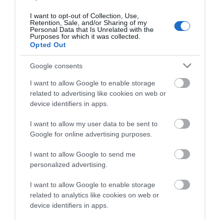
Βρετανίδας –
06.08.2026 | 19:40
Συγκλονιστική
I want to opt-out of Collection, Use,
κατάθεση της συζύγου
Retention, Sale, and/or Sharing of my
Ξεκινάει τεράστιο έργο αξίας
του 28χρονου
Personal Data that Is Unrelated with the
2.425.000€ στην Εύβοια – Δείτε
Purposes for which it was collected.
πού
Opted Out
06.08.2026 | 19:20
Google consents
I want to allow Google to enable storage
related to advertising like cookies on web or
device identifiers in apps.
I want to allow my user data to be sent to
Google for online advertising purposes.
I want to allow Google to send me
personalized advertising.
I want to allow Google to enable storage
related to analytics like cookies on web or
device identifiers in apps.