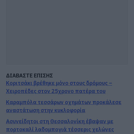
ΔΙΑΒΑΣΤΕ ΕΠΙΣΗΣ
Κοριτσάκι βρέθηκε μόνο στους δρόμους –
Χειροπέδες στον 25χρονο πατέρα του
Καραμπόλα τεσσάρων οχημάτων προκάλεσε
αναστάτωση στην κυκλοφορία
Ασυνείδητοι στη Θεσσαλονίκη έβαψαν με
πορτοκαλί λαδομπογιά τέσσερις χελώνες