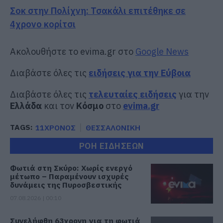
Σοκ στην Πολίχνη: Τσακάλι επιτέθηκε σε
4χρονο κορίτσι
Ακολουθήστε το evima.gr στο
Google News
Διαβάστε όλες τις
ειδήσεις για την Εύβοια
Διαβάστε όλες τις
τελευταίες ειδήσεις
για την
Ελλάδα
και τον
Κόσμο
στο
evima.gr
TAGS:
11ΧΡΟΝΟΣ
ΘΕΣΣΑΛΟΝΙΚΗ
ΡΟΗ ΕΙΔΗΣΕΩΝ
Φωτιά στη Σκύρο: Χωρίς ενεργό
μέτωπο – Παραμένουν ισχυρές
δυνάμεις της Πυροσβεστικής
07.08.2026 | 00:10
Συνελήφθη 63χρονη για τη φωτιά