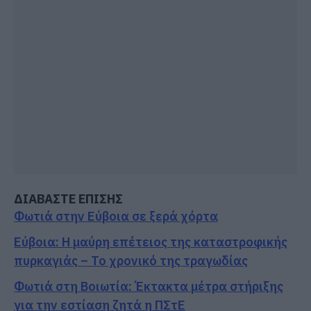
ΔΙΑΒΑΣΤΕ ΕΠΙΣΗΣ
Φωτιά στην Εύβοια σε ξερά χόρτα
Εύβοια: Η μαύρη επέτειος της καταστροφικής
πυρκαγιάς – Το χρονικό της τραγωδίας
Φωτιά στη Βοιωτία: Έκτακτα μέτρα στήριξης
για την εστίαση ζητά η ΠΣτΕ