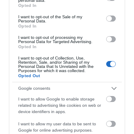
personal data.
θυελλώδη μελτέμια
grant or deny consent to Google and its third-party tags to
09.08.2026 | 00:10
Opted In
use your data for below specified purposes in below Google
consent section.
I want to opt-out of the Sale of my
Personal Data.
Opted In
Ρίγη συγκίνησης στην Εύβοια! Η
Ιερά Μονή Οσίου Δαυΐδ έλαμψε
στη μεγάλη πανήγυρη της
I want to opt-out of processing my
Μεταμορφώσεως
Personal Data for Targeted Advertising.
Opted In
08.08.2026 | 21:00
I want to opt-out of Collection, Use,
Retention, Sale, and/or Sharing of my
Personal Data that Is Unrelated with the
Purposes for which it was collected.
Opted Out
Google consents
I want to allow Google to enable storage
related to advertising like cookies on web or
device identifiers in apps.
I want to allow my user data to be sent to
Google for online advertising purposes.