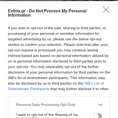
Νότια Εύβοια: Μεγάλο Beach Party
σήμερα στη Γαλάζια Λίμνη! Εσύ θα
λείπεις;
Evima.gr -
Do Not Process My Personal
Information
09.08.2026 | 09:00
If you wish to opt-out of the sale, sharing to third parties, or
Εορτολόγιο: Ποιοι γιορτάζουν
processing of your personal or sensitive information for
σήμερα, Κυριακή 9 Αυγούστου
targeted advertising by us, please use the below opt-out
Πάτρα: Θρήνος για
Εορτολόγιο: Ποιοι
09.08.2026 | 08:40
μωράκι μόλις 8 ημερών
γιορτάζουν σήμερα,
section to confirm your selection. Please note that after your
– Νοσηλευόταν στη
Σάββατο 8 Αυγούστου
opt-out request is processed you may continue seeing
ΜΕΘ Νεογνών
interest-based ads based on personal information utilized by
Καιρός: Καύσωνας και πολλά
us or personal information disclosed to third parties prior to
μποφόρ σήμερα στην Εύβοια
your opt-out. You may separately opt-out of the further
09.08.2026 | 08:20
disclosure of your personal information by third parties on the
IAB’s list of downstream participants. This information may
also be disclosed by us to third parties on the
IAB’s List of
«Κόκκινος» συναγερμός σήμερα
Downstream Participants
that may further disclose it to other
στην Εύβοια – Τι απαγορεύεται
third parties.
09.08.2026 | 08:00
Please note that this website/app uses one or more Google
Ο καιρός αλλάζει
Νέο τροχαίο με υλικές
Personal Data Processing Opt Outs
services and may gather and store information including but
πρόσωπο: Έρχονται
ζημιές
Φωτιά στην Εύβοια σε ξερά χόρτα
40άρια μαζί με
not limited to your visit or usage behaviour. You may click to
I want to opt-out of the Sharing of my