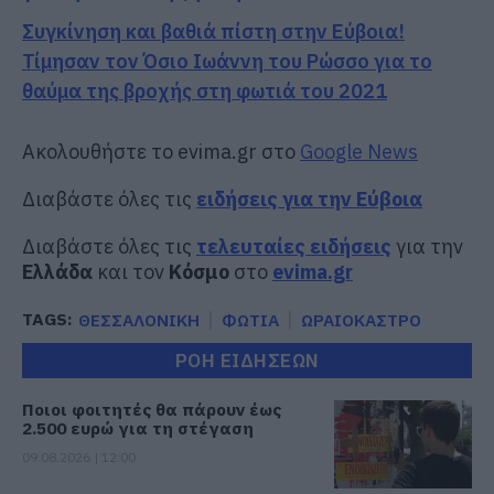
Συγκίνηση και βαθιά πίστη στην Εύβοια!
Τίμησαν τον Όσιο Ιωάννη του Ρώσσο για το
θαύμα της βροχής στη φωτιά του 2021
Ακολουθήστε το evima.gr στο
Google News
Διαβάστε όλες τις
ειδήσεις για την Εύβοια
Διαβάστε όλες τις
τελευταίες ειδήσεις
για την
Ελλάδα
και τον
Κόσμο
στο
evima.gr
TAGS:
ΘΕΣΣΑΛΟΝΙΚΗ
ΦΩΤΙΑ
ΩΡΑΙΟΚΑΣΤΡΟ
ΡΟΗ ΕΙΔΗΣΕΩΝ
Ποιοι φοιτητές θα πάρουν έως
2.500 ευρώ για τη στέγαση
09.08.2026 | 12:00