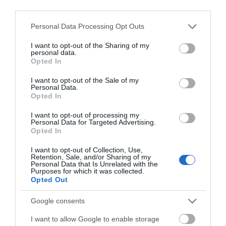
Οι ημερομηνίες του e-ΕΦΚΑ
γιορτάζουν σήμερα,
μέτριας κατανάλωσης
third parties.
Παρασκευή 7
σύμφωνα με ειδικό στο
06.08.2026 | 21:40
Αυγούστου
μικροβίωμα του
Please note that this website/app uses one or more Google
Personal Data Processing Opt Outs
εντέρου
services and may gather and store information including but
Σοκ στην Εύβοια με την κοπέλα
not limited to your visit or usage behaviour. You may click to
I want to opt-out of the Sharing of my
που έπεσε από την γέφυρα: Τα
personal data.
νεότερα για την υγεία της
grant or deny consent to Google and its third-party tags to
Opted In
use your data for below specified purposes in below Google
06.08.2026 | 21:20
consent section.
I want to opt-out of the Sale of my
Personal Data.
Νεότερα για τη Φωτιά στη Σκύρο:
Opted In
Κινδύνευσε κτηνοτροφική μονάδα
– Νέο βίντεο
I want to opt-out of processing my
Personal Data for Targeted Advertising.
06.08.2026 | 21:00
Έπαθε ηλεκτροπληξία
Προφυλακίστηκε ο
Opted In
ενώ έκλεβε καλώδια –
44χρονος για τη φωτιά
Καφές: Τα οφέλη της μέτριας
Οι συνεργοί του τον
στη Κεφαλονιά
I want to opt-out of Collection, Use,
κατανάλωσης σύμφωνα με ειδικό
εγκατέλειψαν
Retention, Sale, and/or Sharing of my
στο μικροβίωμα του εντέρου
Personal Data that Is Unrelated with the
Purposes for which it was collected.
06.08.2026 | 21:00
Opted Out
«Ανάσα» για τους αγρότες στην
Google consents
Εύβοια: Ολοκληρώθηκε μεγάλο
έργο
I want to allow Google to enable storage