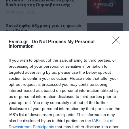
δυνάμεις της Πυροσβεστικής
07.08.2026 | 00:10
Συνελήφθη 63χρονη για τη φωτιά
στη Σκύρο
06.08.2026 | 23:15
Evima.gr -
Do Not Process My Personal
Όλες οι τελευταίες ειδήσεις
Information
Φωτιά στη Σκύρο: Δύσκολη νύχτα
If you wish to opt-out of the sale, sharing to third parties, or
για την Καλαμίτσα – Νέες εικόνες
και βίντεο
processing of your personal or sensitive information for
ΠΕΡΙΣΣΟΤΕΡΑ ΑΠΟ ΚΟΙΝΩΝΙΑ
targeted advertising by us, please use the below opt-out
06.08.2026 | 22:04
section to confirm your selection. Please note that after your
opt-out request is processed you may continue seeing
Εύβοια: Με κατάνυξη και πλήθος
interest-based ads based on personal information utilized by
κόσμου η μεγάλη γιορτή στους
Ωρεούς – Παρών ο Θανάσης
us or personal information disclosed to third parties prior to
Ζεμπίλης
your opt-out. You may separately opt-out of the further
disclosure of your personal information by third parties on the
06.08.2026 | 22:00
IAB’s list of downstream participants. This information may
Συντάξεις Σεπτεμβρίου 2026:
also be disclosed by us to third parties on the
IAB’s List of
Πότε πληρώνονται οι δικαιούχοι –
Εορτολόγιο: Ποιοι
Καφές: Τα οφέλη της
Downstream Participants
that may further disclose it to other