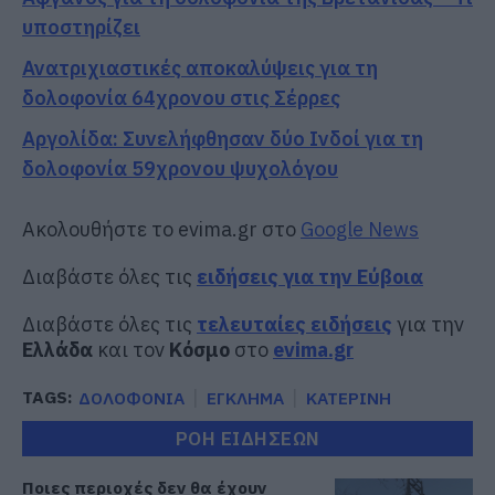
υποστηρίζει
Ανατριχιαστικές αποκαλύψεις για τη
δολοφονία 64χρονου στις Σέρρες
Αργολίδα: Συνελήφθησαν δύο Ινδοί για τη
δολοφονία 59χρονου ψυχολόγου
Ακολουθήστε το evima.gr στο
Google News
Διαβάστε όλες τις
ειδήσεις για την Εύβοια
Διαβάστε όλες τις
τελευταίες ειδήσεις
για την
Ελλάδα
και τον
Κόσμο
στο
evima.gr
TAGS:
ΔΟΛΟΦΟΝΙΑ
ΕΓΚΛΗΜΑ
ΚΑΤΕΡΙΝΗ
ΡΟΗ ΕΙΔΗΣΕΩΝ
Ποιες περιοχές δεν θα έχουν