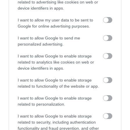
related to advertising like cookies on web or
06.08.2026 | 20:40
device identifiers in apps.
Ο λόγος που τηγανίζουμε ψάρια
Έρχεται ισχυρό κύμα
Προφυλακιστέος ο
του Σωτήρος – Πως θα κάνετε το
I want to allow my user data to be sent to
ζέστης: Πότε η
Αφγανός για τη
τέλειο μαγείρεμα
Google for online advertising purposes.
θερμοκρασία θα
δολοφονία της
χτυπήσει 40άρια
Βρετανίδας –
06.08.2026 | 20:20
Συγκλονιστική
I want to allow Google to send me
κατάθεση της συζύγου
personalized advertising.
Θρήνος στην Εύβοια: Έφυγε από
του 28χρονου
τη ζωή ο 37χρονος που είχε
τροχαίο με αγριογούρουνο
I want to allow Google to enable storage
related to analytics like cookies on web or
06.08.2026 | 20:20
device identifiers in apps.
I want to allow Google to enable storage
related to functionality of the website or app.
I want to allow Google to enable storage
related to personalization.
I want to allow Google to enable storage
related to security, including authentication
functionality and fraud prevention, and other