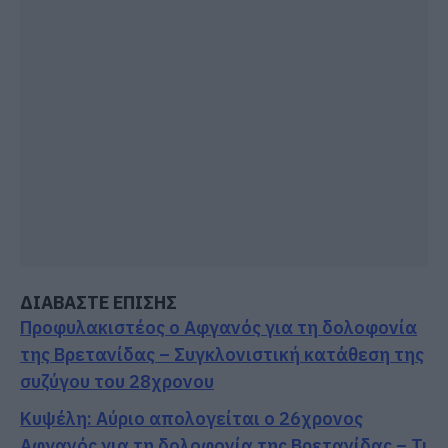
ΔΙΑΒΑΣΤΕ ΕΠΙΣΗΣ
Προφυλακιστέος ο Αφγανός για τη δολοφονία
της Βρετανίδας – Συγκλονιστική κατάθεση της
συζύγου του 28χρονου
Κυψέλη: Αύριο απολογείται ο 26χρονος
Αφγανός για τη δολοφονία της Βρετανίδας – Τι