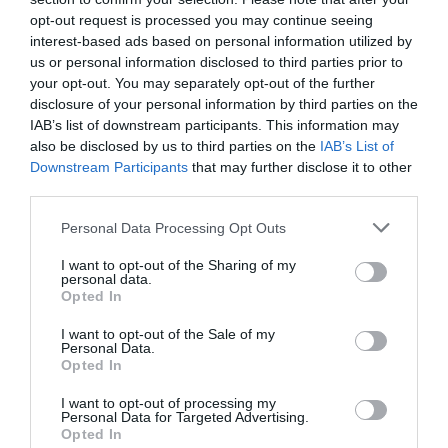
opt-out request is processed you may continue seeing
Μεγάλο πανηγύρι στην Εύβοια:
Εορτολόγιο: Ποιοι
Ο καιρός αλλάζει
interest-based ads based on personal information utilized by
Πλημμύρισε με κόσμο η Φαράκλα
γιορτάζουν σήμερα,
πρόσωπο: Έρχονται
us or personal information disclosed to third parties prior to
(pics&vid)
Σάββατο 8 Αυγούστου
40άρια μαζί με
your opt-out. You may separately opt-out of the further
08.08.2026 | 00:59
θυελλώδη μελτέμια
disclosure of your personal information by third parties on the
IAB’s list of downstream participants. This information may
Ο καιρός αλλάζει πρόσωπο:
also be disclosed by us to third parties on the
IAB’s List of
Έρχονται 40άρια μαζί με
Downstream Participants
that may further disclose it to other
θυελλώδη μελτέμια
third parties.
07.08.2026 | 22:20
Please note that this website/app uses one or more Google
Personal Data Processing Opt Outs
Εύβοια: Ηχηρό μήνυμα πέντε
services and may gather and store information including but
χρόνια μετά τη μεγάλη
not limited to your visit or usage behaviour. You may click to
I want to opt-out of the Sharing of my
καταστροφή του 2021
personal data.
grant or deny consent to Google and its third-party tags to
Νέο τροχαίο με υλικές
Μητέρα και γιος οι
Opted In
ζημιές
νεκροί από τη
07.08.2026 | 22:00
use your data for below specified purposes in below Google
σύγκρουση
consent section.
I want to opt-out of the Sale of my
αυτοκινήτου με
Personal Data.
Νέο τροχαίο με υλικές ζημιές
φορτηγό
Opted In
07.08.2026 | 21:40
I want to opt-out of processing my
Personal Data for Targeted Advertising.
Opted In