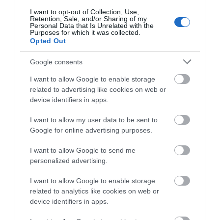
Εύβοια: Γυναίκα έπεσε θύμα
διαδικτυακής απάτης – Πλήρωσε
I want to opt-out of Collection, Use,
Retention, Sale, and/or Sharing of my
για τρακτέρ που δεν παρέλαβε
Personal Data that Is Unrelated with the
Purposes for which it was collected.
07.08.2026 | 21:20
Opted Out
Τραγική κατάληξη είχε
Αυτοψία στα καμένα:
Τραγωδία στην Εύβοια: Άνδρας
η θαλάσσια εκδρομή
37 σπίτια κρίθηκαν
Google consents
ανασύρθηκε χωρίς τις αισθήσεις
για 57χρονο τουρίστα
κατεδαφιστέα στο
του από τη θάλασσα
Πόρτο Γερμενό
I want to allow Google to enable storage
07.08.2026 | 20:57
related to advertising like cookies on web or
device identifiers in apps.
Ανακοινώθηκαν νέες προσλήψεις
σε δήμο της Εύβοιας: Δείτε εδώ
I want to allow my user data to be sent to
07.08.2026 | 20:40
Google for online advertising purposes.
I want to allow Google to send me
personalized advertising.
I want to allow Google to enable storage
related to analytics like cookies on web or
device identifiers in apps.