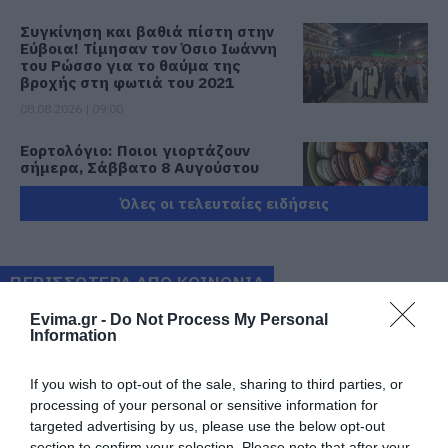
Συγκίνηση και βαθιά πίστη στην
Εύβοια! Τίμησαν τον Όσιο Ιωάννη
του Ρώσσο για το θαύμα της
βροχής στη φωτιά του 2021
08.08.2026 | 09:00
Εορτολόγιο: Ποιοι γιορτάζουν
σήμερα, Σάββατο 8 Αυγούστου
08.08.2026 | 08:40
Όλες οι τελευταίες ειδήσεις
Καιρός: Πολύ ζέστη σήμερα στην
Εύβοια! Στα ύψη το θερμόμετρο
ΠΕΡΙΣΣΟΤΕΡΑ ΑΠΟ ΚΟΙΝΩΝΙΑ
08.08.2026 | 08:20
Evima.gr -
Do Not Process My Personal
Information
Προσοχή σήμερα στην Εύβοια:
Υψηλός κίνδυνος πυρκαγιάς! Τι
If you wish to opt-out of the sale, sharing to third parties, or
απαγορεύεται από την Πολιτική
processing of your personal or sensitive information for
Προστασία
targeted advertising by us, please use the below opt-out
08.08.2026 | 08:00
section to confirm your selection. Please note that after your