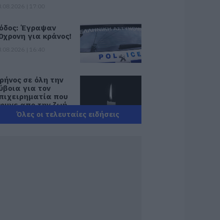
.08.2026 | 17:00
όδος: Έγραψαν
0χρονη για κράνος!
.08.2026 | 16:40
ρήνος σε όλη την
ύβοια για τον
πιχειρηματία που
φυγε απο την ζωή
Όλες οι τελευταίες ειδήσεις
.08.2026 | 16:20
άτρα: Θρήνος για
ωράκι μόλις 8
μερών –
οσηλευόταν στη
ΕΘ Νεογνών
.08.2026 | 16:00
ρχίζουν τα έργα
ια το νέο κλειστό