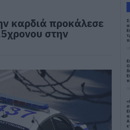
ην καρδιά προκάλεσε
Σ
α
15χρονου στην
Ε
τ
π
08
Ε
Ο
δ
Ε
π
08
«
σ
Ε
α
Α
ε