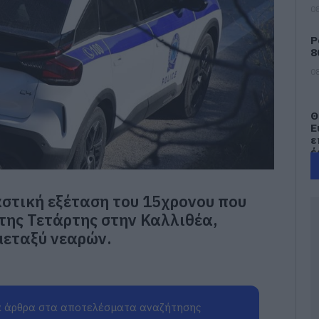
08
Ρ
8
08
Θ
Ε
ε
έ
08
στική εξέταση του 15χρονου που
Π
μ
 της Τετάρτης στην Καλλιθέα,
η
μεταξύ νεαρών.
Ν
Μ
08
Α
 άρθρα στα αποτελέσματα αναζήτησης
γ