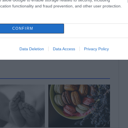
gle News
cation functionality and fraud prevention, and other user protection.
ην Εύβοια
CONFIRM
δήσεις
για την
Ελλάδα
και τον
Κόσμο
στο
Data Deletion
Data Access
Privacy Policy
ΛΛΙΘΕΑ