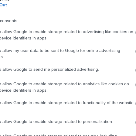
π
Out
ε
1
08
consents
o allow Google to enable storage related to advertising like cookies on
Ε
κ
evice identifiers in apps.
Ε
έ
o allow my user data to be sent to Google for online advertising
08
s.
to allow Google to send me personalized advertising.
η δολοφονία της Βρετανίδας –
ύγου του 28χρονου
o allow Google to enable storage related to analytics like cookies on
evice identifiers in apps.
χρονος Αφγανός για τη δολοφονία της
o allow Google to enable storage related to functionality of the website
α τη δολοφονία 64χρονου στις Σέρρες
o allow Google to enable storage related to personalization.
δοί για τη δολοφονία 59χρονου ψυχολόγου
o allow Google to enable storage related to security, including