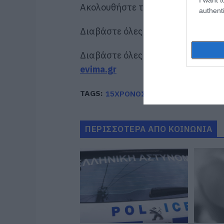
Ακολουθήστε το evima.gr στο
Goo
authenti
Διαβάστε όλες τις
ειδήσεις για τ
Διαβάστε όλες τις
τελευταίες ει
evima.gr
TAGS:
15ΧΡΟΝΟΣ
ΔΟΛΟΦΟΝΙΑ
ΚΑ
ΠΕΡΙΣΣΟΤΕΡΑ ΑΠΟ ΚΟΙΝΩΝΙΑ