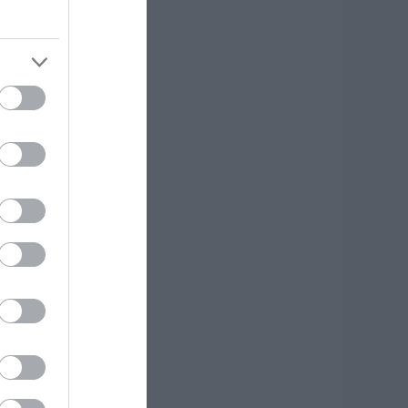
εριπτώσεις η ΑΑΔΕ
πιβάλλει φόρο από
0% έως 40%
.08.2026 | 13:20
ικόνες σοκ σε
οιμητήριο της
ύβοιας: Δείτε τι
καναν
.08.2026 | 13:00