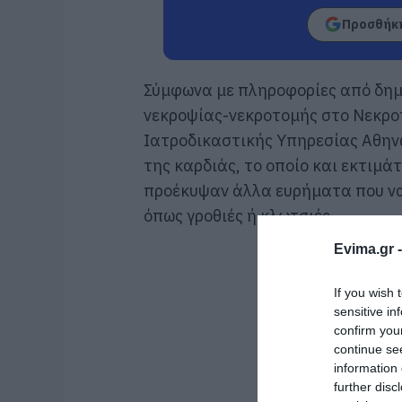
Προσθήκη
Σύμφωνα με πληροφορίες από δημο
νεκροψίας-νεκροτομής στο Νεκροτ
Ιατροδικαστικής Υπηρεσίας Αθην
της καρδιάς, το οποίο και εκτιμ
προέκυψαν άλλα ευρήματα που ν
όπως γροθιές ή κλωτσιές.
Evima.gr 
If you wish 
sensitive in
confirm you
continue se
information 
further disc