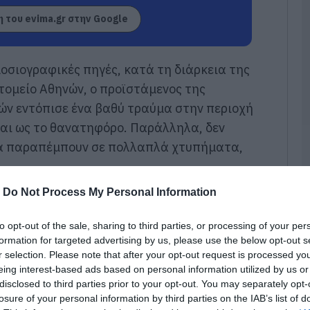
γ
Ε
 του evima.gr στην Google
08
Φ
σιογραφικές πηγές, κατά τη διάρκεια της
Έ
ομείο Αθηνών, ο προϊστάμενος της
σ
ε
ών εντόπισε ένα βαθύ τραύμα στην περιοχή
Π
άται ως το θανατηφόρο. Παράλληλα, δεν
08
α παραπέμπουν σε πολλαπλά χτυπήματα,
Μ
σ
α
-
Do Not Process My Personal Information
ε
08
to opt-out of the sale, sharing to third parties, or processing of your per
formation for targeted advertising by us, please use the below opt-out s
Ό
r selection. Please note that after your opt-out request is processed y
σ
eing interest-based ads based on personal information utilized by us or
χ
έ
disclosed to third parties prior to your opt-out. You may separately opt-
losure of your personal information by third parties on the IAB’s list of
08