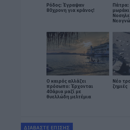
Ρόδος: Έγραψαν
Πάτρα:
80χρονη για κράνος!
μωράκι
Νοσηλε
Νεογν
Ο καιρός αλλάζει
Νέο τρο
πρόσωπο: Έρχονται
ζημιές
40άρια μαζί με
θυελλώδη μελτέμια
ΔΙΑΒΑΣΤΕ ΕΠΙΣΗΣ