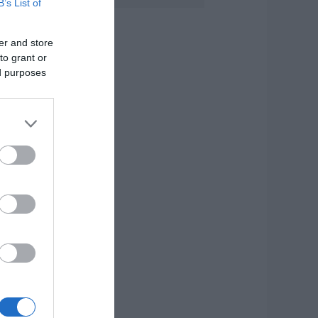
B’s List of
ήμερα το
εγαλύτερο
er and store
ανηγύρι του
to grant or
αλοκαιριού στην
ύβοια
ed purposes
.08.2026 | 14:20
υρροή πιστών σε
υτό το Μοναστήρι
ης Εύβοιας!
.08.2026 | 14:00
ξοδος Αυγούστου:
ι Αθηναίοι
ψηφίζουν» Εύβοια
ια τις διακοπές
ους!
.08.2026 | 13:40
εταφορές
ρημάτων: Σε ποιες