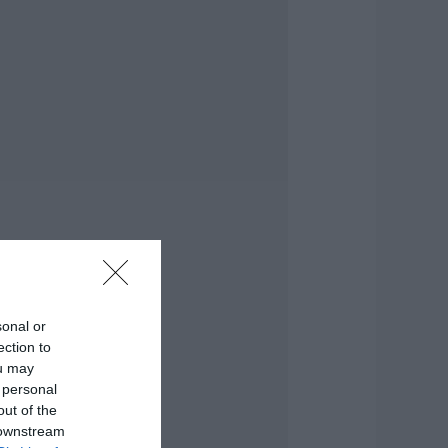
υμναστήριο στην
ύβοια
.08.2026 | 15:40
ωτιά στη Βοιωτία:
κτακτα μέτρα
τήριξης για την
στίαση ζητά η
ΣτΕ
.08.2026 | 15:20
εγάλη προσοχή
την Εύβοια: Σπείρα
νοίγει
πιχειρήσεις
.08.2026 | 15:00
sonal or
ection to
μιλος ΔΕΗ: Νέα
ou may
υμφωνία για
 personal
αρτοφυλάκιο
ργων ΑΠΕ
out of the
 downstream
.08.2026 | 14:40