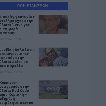
ΡΟΗ ΕΙΔΗΣΕΩΝ
ε πελάγη ευτυχίας
ντιδήμαρχος στην
ύβοια! Έγινε για
ρίτη φορά
αππούς!
.08.2026 | 17:40
υρυδίκη Βαλαβάνη:
ι οικογενειακές
ιακοπές στην
ύβοια! Δείτε σε
οια παραλία
.08.2026 | 17:20
Κόκκινος»
υναγερμός στην
ύβοια: Red Code
ύριο Κυριακή –
υξημένη
τοιμότητα παντού