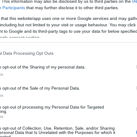
. This information may also be disclosed by us to third parties on the
IA
Participants
that may further disclose it to other third parties.
Σ
μ
 that this website/app uses one or more Google services and may gath
π
including but not limited to your visit or usage behaviour. You may click 
κ
Ε
 to Google and its third-party tags to use your data for below specifi
ogle consent section.
08
 προσπάθεια των γιατρών στο νοσοκομείο να
τραύμα ήταν ιδιαίτερα σοβαρό και δεν ήταν
Σ
l Data Processing Opt Outs
α
τ
o opt-out of the Sharing of my personal data.
08
άδια πάλης στα χέρια του θύματος. Με την
In
διαδικασίας, η σορός πρόκειται να
Έ
o opt-out of the Sale of my Personal Data.
Ο
 την κηδεία.
«
In
γ
τ
to opt-out of processing my Personal Data for Targeted
ing.
08
In
Μ
o opt-out of Collection, Use, Retention, Sale, and/or Sharing
χ
ersonal Data that Is Unrelated with the Purposes for which it
lected.