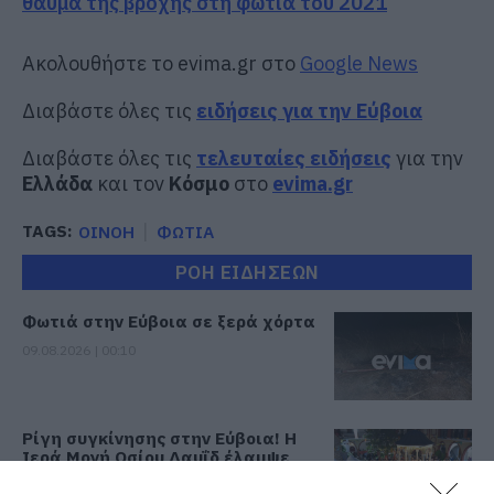
θαύμα της βροχής στη φωτιά του 2021
Ακολουθήστε το evima.gr στο
Google News
Διαβάστε όλες τις
ειδήσεις για την Εύβοια
Διαβάστε όλες τις
τελευταίες ειδήσεις
για την
Ελλάδα
και τον
Κόσμο
στο
evima.gr
TAGS:
ΟΙΝΟΗ
ΦΩΤΙΑ
ΡΟΗ ΕΙΔΗΣΕΩΝ
Φωτιά στην Εύβοια σε ξερά χόρτα
09.08.2026 | 00:10
Ρίγη συγκίνησης στην Εύβοια! Η
Ιερά Μονή Οσίου Δαυΐδ έλαμψε
στη μεγάλη πανήγυρη της