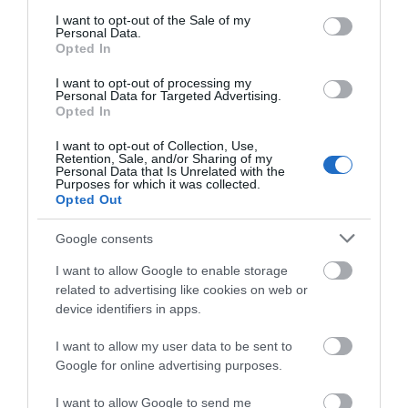
Όλες οι τελευταίες ειδήσεις
consent section.
I want to opt-out of the Sale of my
Personal Data.
Ο Αλέξης Τσίπρας παρουσιάζει το
Opted In
οικονομικό πρόγραμμα της ΕΛ.Α.Σ.
στη Θεσσαλονίκη
ΠΕΡΙΣΣΟΤΕΡΑ ΑΠΟ ΚΟΙΝΩΝΙΑ
I want to opt-out of processing my
Personal Data for Targeted Advertising.
08.08.2026 | 19:20
Opted In
Κάνεις δεν ξεχνά τι έζησε η
I want to opt-out of Collection, Use,
Εύβοια πριν πέντε χρόνια
Retention, Sale, and/or Sharing of my
Personal Data that Is Unrelated with the
08.08.2026 | 19:00
Purposes for which it was collected.
Opted Out
Σε δημοπρασία η μπάλα των
Google consents
ιστορικών γκολ του Μαραντόνα
Ρόδος: Έγραψαν
Πάτρα: Θρήνος για
I want to allow Google to enable storage
08.08.2026 | 18:40
80χρονη για κράνος!
μωράκι μόλις 8 ημερών
related to advertising like cookies on web or
– Νοσηλευόταν στη
device identifiers in apps.
ΜΕΘ Νεογνών
Αγανάκτηση σε χωριό της
Εύβοιας: Μένουν κάθε μέρα χωρίς
I want to allow my user data to be sent to
νερό – Σοβαρή καταγγελία
Google for online advertising purposes.
08.08.2026 | 18:20
I want to allow Google to send me