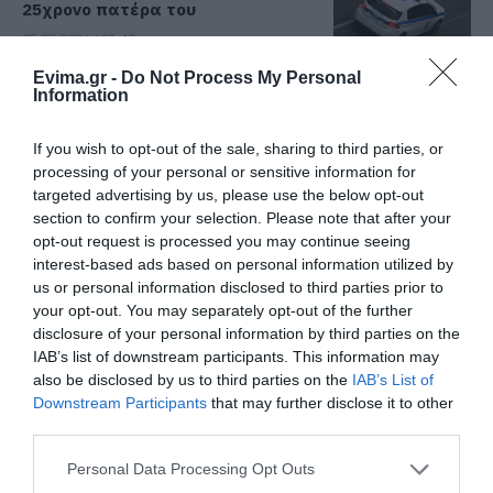
25χρονο πατέρα του
05.08.2026 | 21:40
Evima.gr -
Do Not Process My Personal
Απάτη-σοκ στην Εύβοια: «Βγάλτε
Information
τα χρυσαφικά στο μπαλκόνι» –
Έχασε 9.500 ευρώ και κοσμήματα
If you wish to opt-out of the sale, sharing to third parties, or
05.08.2026 | 21:20
processing of your personal or sensitive information for
targeted advertising by us, please use the below opt-out
Σοκ σε επαρχιακό δρόμο: Οδηγός
section to confirm your selection. Please note that after your
κάνει τετραπλή προσπέραση
πάνω σε στροφή (βίντεο)
opt-out request is processed you may continue seeing
interest-based ads based on personal information utilized by
05.08.2026 | 21:00
us or personal information disclosed to third parties prior to
your opt-out. You may separately opt-out of the further
Φωτιά σε λεωφορείο στην Εύβοια
disclosure of your personal information by third parties on the
05.08.2026 | 20:39
IAB’s list of downstream participants. This information may
also be disclosed by us to third parties on the
IAB’s List of
Downstream Participants
that may further disclose it to other
third parties.
Η λειτουργία στα κλειδιά του
αυτοκινήτου που λίγοι οδηγοί
Please note that this website/app uses one or more Google
Personal Data Processing Opt Outs
γνωρίζουν και είναι πολύ χρήσιμη
services and may gather and store information including but