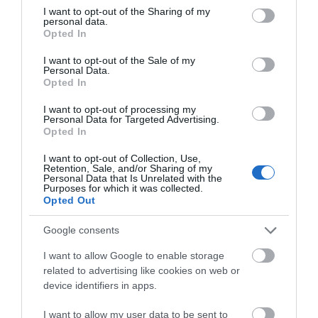
το καλοκαίρι
not limited to your visit or usage behaviour. You may click to
I want to opt-out of the Sharing of my
05.08.2026 | 20:20
Όλες οι τελευταίες ειδήσεις
personal data.
grant or deny consent to Google and its third-party tags to
Opted In
use your data for below specified purposes in below Google
Καθαρό και άφθονο νερό σε αυτή
consent section.
την περιοχή της Εύβοιας
I want to opt-out of the Sale of my
Personal Data.
ΠΕΡΙΣΣΟΤΕΡΑ ΑΠΟ ΚΟΙΝΩΝΙΑ
05.08.2026 | 20:00
Opted In
I want to opt-out of processing my
Personal Data for Targeted Advertising.
Καραμπόλα τεσσάρων οχημάτων
Opted In
προκάλεσε αναστάτωση στην
κυκλοφορία
I want to opt-out of Collection, Use,
05.08.2026 | 19:40
Retention, Sale, and/or Sharing of my
Personal Data that Is Unrelated with the
Purposes for which it was collected.
Νύχτα τρόμου στην Εύβοια:
Opted Out
Διέρρηξαν σπίτι 95χρονης και
προκάλεσαν σοβαρές ζημιές σε
Κοριτσάκι βρέθηκε
Σοκ σε επαρχιακό
Google consents
ταβέρνα
μόνο στους δρόμους –
δρόμο: Οδηγός κάνει
Χειροπέδες στον
τετραπλή προσπέραση
05.08.2026 | 19:20
I want to allow Google to enable storage
25χρονο πατέρα του
πάνω σε στροφή
related to advertising like cookies on web or
(βίντεο)
Ο απόλυτος οδηγός για να ζήσεις
device identifiers in apps.
τη Σαντορίνη από τη θάλασσα
I want to allow my user data to be sent to
05.08.2026 | 19:00