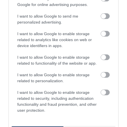
Google for online advertising purposes.
Κρίσιμες ώρες για άνδρα που
I want to allow Google to send me
τραυματίστηκε σε τροχαίο στην
personalized advertising.
Εύβοια
I want to allow Google to enable storage
05.08.2026 | 18:40
Η λειτουργία στα
Καραμπόλα τεσσάρων
related to analytics like cookies on web or
κλειδιά του
οχημάτων προκάλεσε
device identifiers in apps.
Τρόμος σε πτήση της Air India: Το
αυτοκινήτου που λίγοι
αναστάτωση στην
αεροσκάφος έχασε απότομα ύψος
οδηγοί γνωρίζουν και
κυκλοφορία
– 17 τραυματίες
I want to allow Google to enable storage
είναι πολύ χρήσιμη το
καλοκαίρι
related to functionality of the website or app.
05.08.2026 | 18:20
I want to allow Google to enable storage
Μεγάλη προσοχή στην Εύβοια:
related to personalization.
Νέα τηλεφωνική απάτη
05.08.2026 | 18:00
I want to allow Google to enable storage
related to security, including authentication
functionality and fraud prevention, and other
Μύκονος: Έψαχναν τσάντα και
user protection.
Rolex αξίας 75.000 ευρώ – Η
ανακάλυψη κάτω από τα βράχια
Ο απόλυτος οδηγός για
Μύκονος: Έψαχναν
να ζήσεις τη Σαντορίνη
τσάντα και Rolex αξίας
05.08.2026 | 17:40