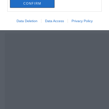
από τη θάλασσα
75.000 ευρώ – Η
CONFIRM
ανακάλυψη κάτω από
Τρόμος στην Εύβοια: Δύο
τα βράχια
άγνωστοι εισέβαλαν σε σπίτι
μέσα στη νύχτα – Δείτε τι
άρπαξαν
Data Deletion
Data Access
Privacy Policy
05.08.2026 | 17:20