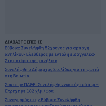
ΔΙΑΒΑΣΤΕ ΕΠΙΣΗΣ
Εύβοια: Συνελήφθη 52χρονος για αρπαγή
ανηλίκου- Ελεύθερος με εντολή εισαγγελέα-
Στη μητέρα της η ανήλικη
Συνελήφθη ο Δήμαρχος Στυλίδας για τη φωτιά
στη Βοιωτία
Σοκ στην ΠΑΘΕ: Συνελήφθη γνωστός τράπερ –
Έτρεχε με 182 χλμ./ώρα
Συναγερμός στην Εύβοια: Συνελήφθη