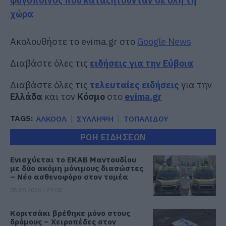
φυγόποινος που καταζητούνταν σε όλη τη
χώρα
Ακολουθήστε το evima.gr στο
Google News
Διαβάστε όλες τις
ειδήσεις για την Εύβοια
Διαβάστε όλες τις
τελευταίες ειδήσεις
για την
Ελλάδα
και τον
Κόσμο
στο
evima.gr
TAGS:
ΑΛΚΟΟΛ
ΣΥΛΛΗΨΗ
ΤΟΠΑΛΙΔΟΥ
ΡΟΗ ΕΙΔΗΣΕΩΝ
Ενισχύεται το ΕΚΑΒ Μαντουδίου
με δύο ακόμη μόνιμους διασώστες
– Νέο ασθενοφόρο στον τομέα
05.08.2026 | 22:00
Κοριτσάκι βρέθηκε μόνο στους
δρόμους – Χειροπέδες στον