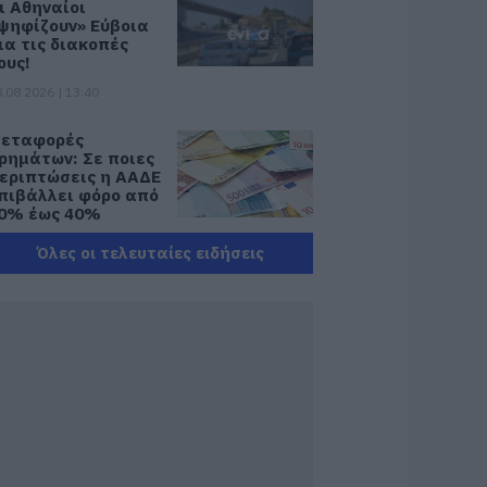
ι Αθηναίοι
ψηφίζουν» Εύβοια
ια τις διακοπές
ους!
.08.2026 | 13:40
εταφορές
ρημάτων: Σε ποιες
εριπτώσεις η ΑΑΔΕ
πιβάλλει φόρο από
0% έως 40%
.08.2026 | 13:20
Όλες οι τελευταίες ειδήσεις
ικόνες σοκ σε
οιμητήριο της
ύβοιας: Δείτε τι
καναν
.08.2026 | 13:00
. Ο. Χαλκίς: Πρώτο
ιλικό σήμερα για
έα αγωνιστική
ερίοδο – Η ώρα