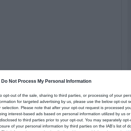
08
Τ
τ
Ε
08
Κ
π
α
Σ
ε
κ
-
Do Not Process My Personal Information
08
έπει να υπερβαίνει τις 10.000 ευρώ.
Ε
to opt-out of the sale, sharing to third parties, or processing of your per
ά
formation for targeted advertising by us, please use the below opt-out s
μ
 τα εξής:
r selection. Please note that after your opt-out request is processed y
α
eing interest-based ads based on personal information utilized by us or
08
disclosed to third parties prior to your opt-out. You may separately opt-
 3 του Κώδικα ΦΠΑ, το ειδικό καθεστώς
losure of your personal information by third parties on the IAB’s list of
ναι προαιρετικό καθεστώς, καθίσταται πιο
Ε