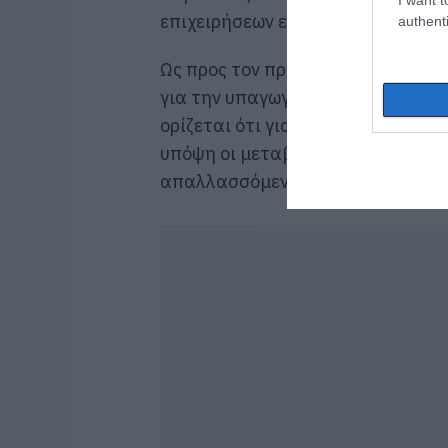
επιχειρήσεων είναι οι ακόλουθες:
authenti
Ως προς τον προσδιορισμό των ορί
για την υπαγωγή στο ειδικό καθε
ορίζεται ότι για το προσδιορισμό
υπόψη οι μεταβιβάσεις ενσώματων
απαλλασσόμενες πράξεις χωρίς δ