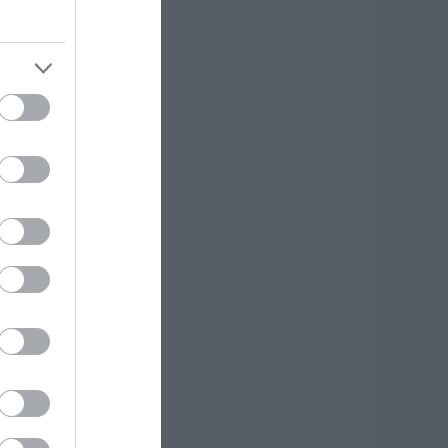
ωρίς Internet τώρα
υτό το χωριό της
ύβοιας
.08.2026 | 10:00
ύβοια: Διακοπή
εύματος αύριο
ολλές περιοχές-
ίνακας
.08.2026 | 09:40