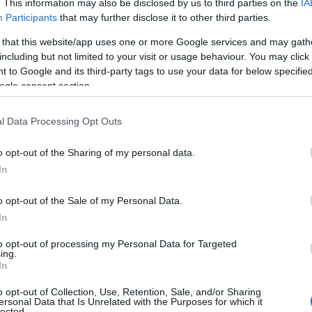
. This information may also be disclosed by us to third parties on the
IA
Α
μένου ότι σε αυτό εντάσσονται οι πραγματικά
Participants
that may further disclose it to other third parties.
ί
Ο
σκολεύονται να εκπληρώσουν τις υποχρεώσεις
 that this website/app uses one or more Google services and may gath
ε
including but not limited to your visit or usage behaviour. You may click 
C
 to Google and its third-party tags to use your data for below specifi
08
ogle consent section.
υ 39 προβλέπεται απαλλαγή από την
Α
Α και καταβολής του φόρου αυτού,
τ
l Data Processing Opt Outs
ιστικών αρχείων (βιβλίων) που τηρούν, όχι
ε
α
οίοι κατά το προηγούμενο φορολογικό έτος
o opt-out of the Sharing of my personal data.
β
θών και παροχές υπηρεσιών, κατά την
Κ
In
α
ΠΑ, μέχρι τις 10.000 ευρώ, χωρίς στο ποσό
08
o opt-out of the Sale of my Personal Data.
οστιθέμενης αξίας, αλλά και για τους νέους
In
ποβολή της δήλωσης έναρξης των εργασιών
Ε
σ
to opt-out of processing my Personal Data for Targeted
αθεστώς αυτό.
π
ing.
κ
In
π
 που εντάσσονται στο ειδικό καθεστώς των
α
o opt-out of Collection, Use, Retention, Sale, and/or Sharing
 δικαίωμα έκπτωσης του ΦΠΑ των εισροών
ersonal Data that Is Unrelated with the Purposes for which it
08
lected.