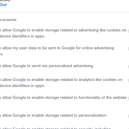
Α και στα λογιστικά αρχεία (στοιχεία) που
Out
φουν σε αυτά την ένδειξη «χωρίς φόρο
Χ
α
μικρών επιχειρήσεων άρθρο 39 ν.
consents
Ε
08
o allow Google to enable storage related to advertising like cookies on
evice identifiers in apps.
Ε
ρ
o allow my user data to be sent to Google for online advertising
π
s.
Π
08
to allow Google to send me personalized advertising.
o allow Google to enable storage related to analytics like cookies on
evice identifiers in apps.
o allow Google to enable storage related to functionality of the website
o allow Google to enable storage related to personalization.
αι στο ειδικό καθεστώς των μικρών
o allow Google to enable storage related to security, including