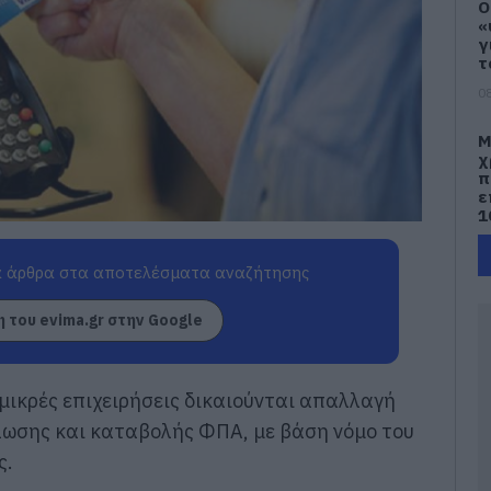
Ο
«
γ
τ
08
Μ
χ
π
ε
1
08
 άρθρα στα αποτελέσματα αναζήτησης
Ε
κ
 του evima.gr στην Google
Ε
έ
08
ς μικρές επιχειρήσεις δικαιούνται απαλλαγή
Α
ωσης και καταβολής ΦΠΑ, με βάση νόμο του
φ
ς.
ν
π