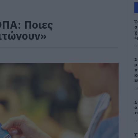
ΠΑ: Ποιες
Ό
σ
λιτώνουν»
χ
έ
08
Σ
μ
π
κ
Ε
08
Σ
α
τ
08
Έ