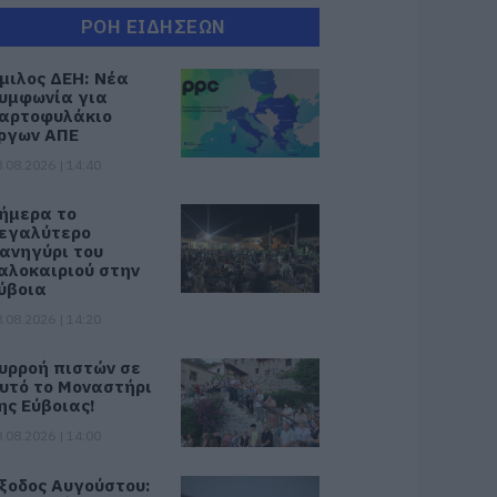
ΡΟΗ ΕΙΔΗΣΕΩΝ
μιλος ΔΕΗ: Νέα
υμφωνία για
αρτοφυλάκιο
ργων ΑΠΕ
.08.2026 | 14:40
ήμερα το
εγαλύτερο
ανηγύρι του
αλοκαιριού στην
ύβοια
.08.2026 | 14:20
υρροή πιστών σε
υτό το Μοναστήρι
ης Εύβοιας!
.08.2026 | 14:00
ξοδος Αυγούστου: