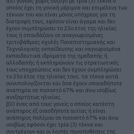
α)Ο γονέας χωρίς σύζυγο με τρία (3) τέκνα ο
οποίος έχει τη γονική μέριμνα και επιμέλεια των
τέκνων του και είναι μόνος υπόχρεος για τη
διατροφή τους, εφόσον είναι άγαμα και δεν
έχουν συμπληρώσει το 23ο έτος της ηλικίας
τους ή σπουδάζουν σε αναγνωρισμένες
τριτοβάθμιες σχολές Πανεπιστημιακής και
Τεχνολογικής εκπαίδευσης και ναγνωρισμένα
εκπαιδευτικά ιδρύματα της ημεδαπής ή
αλλοδαπής ή εκπληρώνουν τις στρατιωτικές
τους υποχρεώσεις και δεν έχουν συμπληρώσει
το 25ο έτος της ηλικίας τους. τα τέκνα αυτά
συνυπολογίζονται και όσα έχουν οποιαδήποτε
αναπηρία σε ποσοστό 67% και άνω ισοβίως
ανεξαρτήτως ηλικίας.
β)Ο ένας από τους γονείς ο οποίος κατέστη
ανάπηρος εξ οιασδήποτε αιτίας ή είναι
ανάπηρος πολέμου σε ποσοστό 67% και άνω
ισοβίως εφόσον έχει τρία (3) τέκνα και
συντρέχουν και οι λοιπές προϋποθέσεις της