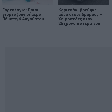
δασκάλων στην Εύβοια – Το θέμα
πάει στην βουλή
Εορτολόγιο: Ποιοι
Κοριτσάκι βρέθηκε
γιορτάζουν σήμερα,
μόνο στους δρόμους –
06.08.2026 | 16:45
Πέμπτη 6 Αυγούστου
Χειροπέδες στον
25χρονο πατέρα του
Έρχεται ισχυρό κύμα ζέστης:
Πότε η θερμοκρασία θα χτυπήσει
40άρια
06.08.2026 | 16:30