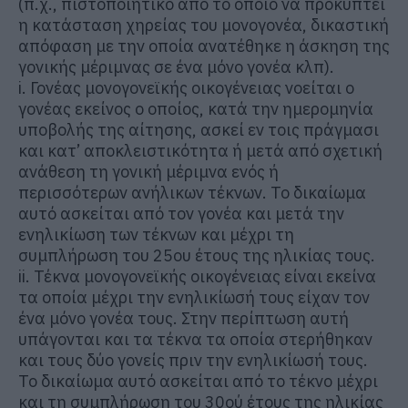
(π.χ., πιστοποιητικό από το οποίο να προκύπτει
η κατάσταση χηρείας του μονογονέα, δικαστική
απόφαση με την οποία ανατέθηκε η άσκηση της
γονικής μέριμνας σε ένα μόνο γονέα κλπ).
i. Γονέας μονογονεϊκής οικογένειας νοείται ο
γονέας εκείνος ο οποίος, κατά την ημερομηνία
υποβολής της αίτησης, ασκεί εν τοις πράγμασι
και κατ’ αποκλειστικότητα ή μετά από σχετική
ανάθεση τη γονική μέριμνα ενός ή
περισσότερων ανήλικων τέκνων. Το δικαίωμα
αυτό ασκείται από τον γονέα και μετά την
ενηλικίωση των τέκνων και μέχρι τη
συμπλήρωση του 25ου έτους της ηλικίας τους.
ii. Τέκνα μονογονεϊκής οικογένειας είναι εκείνα
τα οποία μέχρι την ενηλικίωσή τους είχαν τον
ένα μόνο γονέα τους. Στην περίπτωση αυτή
υπάγονται και τα τέκνα τα οποία στερήθηκαν
και τους δύο γονείς πριν την ενηλικίωσή τους.
Το δικαίωμα αυτό ασκείται από το τέκνο μέχρι
και τη συμπλήρωση του 30ού έτους της ηλικίας