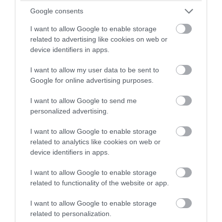
μη
Google consents
υποβολής θεωρημένη από την ∆.Ο.Υ.
4. Εκκαθαριστικό σημείωμα (προηγούμενου
I want to allow Google to enable storage
related to advertising like cookies on web or
φορολογικού έτους).
device identifiers in apps.
5. Πιστοποιητικό οικογενειακής κατάστασης
6. Συμβόλαιο ιδιοκτησίας ή μίσθωσης
I want to allow my user data to be sent to
7. Φωτοτυπία ταυτότητας
Google for online advertising purposes.
Επί πλέον θα πρέπει ο λογαριασμός ηλεκτρικού
ρεύματος να εκδίδεται στο όνομα του
I want to allow Google to send me
δικαιούχου και να πραγματοποιείται εκτίμηση
personalized advertising.
των δικαιολογητικών από την αρμόδια
υπηρεσία του Δήμου.
I want to allow Google to enable storage
related to analytics like cookies on web or
Τα ανωτέρω δικαιολογητικά (στις περιπτώσεις
device identifiers in apps.
όπου είναι δυνατό να υπάρχει μεταβολή της
ιδιότητας) θα πρέπει να προσκομίζονται στην
I want to allow Google to enable storage
αρχή του κάθε έτους επικαιροποιημένα,
related to functionality of the website or app.
προκειμένου να γίνεται ο απαραίτητος έλεγχος
της τήρησης της ιδιότητας με βάση την οποία
I want to allow Google to enable storage
υφίσταται η απαλλαγή.
related to personalization.