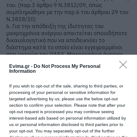
του. (παρ.3 άρθρο 9 Ν.3812/09, όπως
συμπληρώθηκε με την παρ.6 του άρθρου 29 του
Ν.3838/10)
6. Για την απόδειξη της ιδιότητας του
μακροχρόνια ανέργου απαιτείται οποιοδήποτε
δικαιολογητικό που να αποδεικνύει το
διάστημα κατά το οποίο είναι εγγεγραμμένοι
στα μητρώα του ΟΑΕΔ. Μακροχρόνια άνεργοι
είναι όσοι είναι ασφαλισμένοι κατά της
Evima.gr -
Do Not Process My Personal
ανεργίας και ευρίσκονται σε διαρκή κατάσταση
Information
ανεργίας για χρονικό διάστημα μεγαλύτερο από
δώδεκα (12) μήνες, με ετήσιο οικογενειακό
If you wish to opt-out of the sale, sharing to third parties, or
εισόδημα μικρότερο από το ατομικό
processing of your personal or sensitive information for
αφορολόγητο όριο μισθωτών-συνταξιούχων.
targeted advertising by us, please use the below opt-out
(υποπαρ.ΙΑ.1 Ν.4093/12) (ΚΥΑ
section to confirm your selection. Please note that after your
44137/613/18.12.2013 (ΦΕΚ 3253/20.12.2013
opt-out request is processed you may continue seeing
τεύχος Β’)
interest-based ads based on personal information utilized by
7. Για την απόδειξη της ιδιότητας ατόμου ή
us or personal information disclosed to third parties prior to
οικογένειας που διαβιούν σε συνθήκες ακραίας
your opt-out. You may separately opt-out of the further