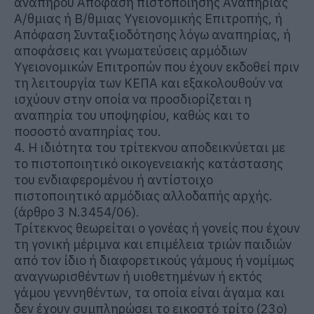
αναπήρου Απόφαση πιστοποίησης Αναπηρίας
Α/θμιας ή Β/θμιας Υγειονομικής Επιτροπής, ή
Απόφαση Συνταξιοδότησης λόγω αναπηρίας, ή
αποφάσεις και γνωματεύσεις αρμόδιων
Υγειονομικών Επιτροπών που έχουν εκδοθεί πριν
τη λειτουργία των ΚΕΠΑ και εξακολουθούν να
ισχύουν στην οποία να προσδιορίζεται η
αναπηρία του υποψηφίου, καθώς και το
ποσοστό αναπηρίας του.
4. Η ιδιότητα του τρίτεκνου αποδεικνύεται με
το πιστοποιητικό οικογενειακής κατάστασης
του ενδιαφερομένου ή αντίστοιχο
πιστοποιητικό αρμόδιας αλλοδαπής αρχής.
(άρθρο 3 Ν.3454/06).
Τρίτεκνος θεωρείται ο γονέας ή γονείς που έχουν
τη γονική μέριμνα και επιμέλεια τριών παιδιών
από τον ίδιο ή διαφορετικούς γάμους ή νομίμως
αναγνωρισθέντων ή υιοθετημένων ή εκτός
γάμου γεννηθέντων, τα οποία είναι άγαμα και
δεν έχουν συμπληρώσει το εικοστό τρίτο (23ο)