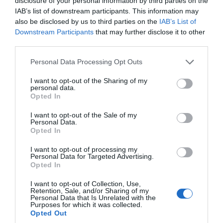
disclosure of your personal information by third parties on the
φτώχειας (δικαιούχοι του πρώτου Κεφαλαίου
IAB’s list of downstream participants. This information may
του ν. 4320/2015 (Α’ 29) θα χρησιμοποιηθούν τα
also be disclosed by us to third parties on the
IAB’s List of
εισοδηματικά και περιουσιακά στοιχεία που
Downstream Participants
that may further disclose it to other
καθορίστηκαν με την ΚΥΑ οικ.494/07.04.2015
third parties.
(ΦΕΚ 577/09.04.2015 τεύχος Β’) και
συγκεκριμένα στα άρθρα 1 έως 5.
Please note that this website/app uses one or more Google
Personal Data Processing Opt Outs
Δικαιολογητικά κατάθεσης :
services and may gather and store information including but
not limited to your visit or usage behaviour. You may click to
I want to opt-out of the Sharing of my
personal data.
grant or deny consent to Google and its third-party tags to
Οι δικαιούχοι της ανωτέρω μείωσης αφορούν τα
Opted In
use your data for below specified purposes in below Google
τέλη καθαριότητας και φωτισμού για τους
consent section.
χώρους οίκησή τους της κυρίας μονίμου
I want to opt-out of the Sale of my
Personal Data.
κατοικίας τους που βρίσκονται στα όρια του
Opted In
Δήμου Χαλκιδέων και θα προσκομίσουν στην
αρμόδια υπηρεσία του Δήμου πλέον του
I want to opt-out of processing my
Personal Data for Targeted Advertising.
αντίστοιχου αποδεικτικού ιδιότητάς τους (όπως
Opted In
αναφέρεται ανωτέρω) και :
1. Αίτηση – υπεύθυνη δήλωση
I want to opt-out of Collection, Use,
Retention, Sale, and/or Sharing of my
2. Πρόσφατο λογαριασμό της ΔΕΗ
Personal Data that Is Unrelated with the
Purposes for which it was collected.
3. Φορολογική δήλωση (Ε1). Σε περίπτωση που
Opted Out
δεν υποβάλλεται φορ. δήλωση, βεβαίωση περί