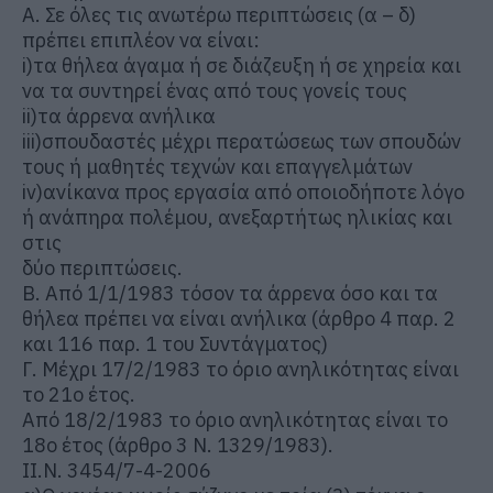
Α. Σε όλες τις ανωτέρω περιπτώσεις (α – δ)
πρέπει επιπλέον να είναι:
i)τα θήλεα άγαμα ή σε διάζευξη ή σε χηρεία και
να τα συντηρεί ένας από τους γονείς τους
ii)τα άρρενα ανήλικα
iii)σπουδαστές μέχρι περατώσεως των σπουδών
τους ή μαθητές τεχνών και επαγγελμάτων
iv)ανίκανα προς εργασία από οποιοδήποτε λόγο
ή ανάπηρα πολέμου, ανεξαρτήτως ηλικίας και
στις
δύο περιπτώσεις.
Β. Από 1/1/1983 τόσον τα άρρενα όσο και τα
θήλεα πρέπει να είναι ανήλικα (άρθρο 4 παρ. 2
και 116 παρ. 1 του Συντάγματος)
Γ. Μέχρι 17/2/1983 το όριο ανηλικότητας είναι
το 21ο έτος.
Από 18/2/1983 το όριο ανηλικότητας είναι το
18ο έτος (άρθρο 3 Ν. 1329/1983).
ΙΙ.Ν. 3454/7-4-2006