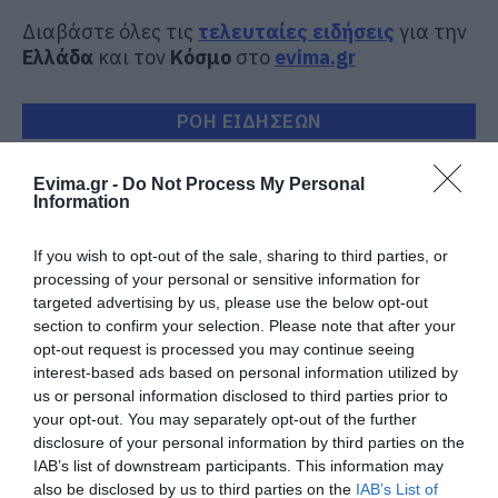
Διαβάστε όλες τις
τελευταίες ειδήσεις
για την
Ελλάδα
και τον
Κόσμο
στο
evima.gr
ΡΟΗ ΕΙΔΗΣΕΩΝ
Τι γίνεται με τις τσούχτρες στην
Evima.gr -
Do Not Process My Personal
Εύβοια;
Information
08.08.2026 | 12:20
If you wish to opt-out of the sale, sharing to third parties, or
processing of your personal or sensitive information for
Καύσωνας και πολλά μποφόρ
targeted advertising by us, please use the below opt-out
αύριο στην Εύβοια! Συνεδρίασε η
επιτροπή εκτίμησης κινδύνου
section to confirm your selection. Please note that after your
opt-out request is processed you may continue seeing
08.08.2026 | 12:00
interest-based ads based on personal information utilized by
us or personal information disclosed to third parties prior to
Εύβοια: Οι ισχυροί άνεμοι
your opt-out. You may separately opt-out of the further
έσπασαν μεγάλο πεύκο σε αυλή
εκκλησίας
disclosure of your personal information by third parties on the
IAB’s list of downstream participants. This information may
08.08.2026 | 11:40
also be disclosed by us to third parties on the
IAB’s List of