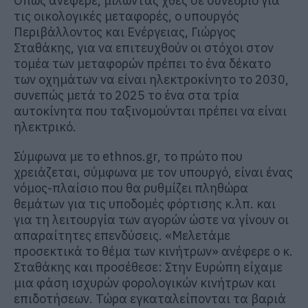
Οπως ανέφερε, μιλώντας χθες σε συνέδριο για
τις οικολογικές μεταφορές, ο υπουργός
Περιβάλλοντος και Ενέργειας, Γιώργος
Σταθάκης, για να επιτευχθούν οι στόχοι στον
τομέα των μεταφορών πρέπει το ένα δέκατο
των οχημάτων να είναι ηλεκτροκίνητο το 2030,
συνεπώς μετά το 2025 το ένα στα τρία
αυτοκίνητα που ταξινομούνται πρέπει να είναι
ηλεκτρικό.
Σύμφωνα με το ethnos.gr, το πρώτο που
χρειάζεται, σύμφωνα με τον υπουργό, είναι ένας
νόμος-πλαίσιο που θα ρυθμίζει πληθώρα
θεμάτων για τις υποδομές φόρτισης κ.λπ. και
για τη λειτουργία των αγορών ώστε να γίνουν οι
απαραίτητες επενδύσεις. «Μελετάμε
προσεκτικά το θέμα των κινήτρων» ανέφερε ο κ.
Σταθάκης και προσέθεσε: Στην Ευρώπη είχαμε
μια φάση ισχυρών φορολογικών κινήτρων και
επιδοτήσεων. Τώρα εγκαταλείπονται τα βαριά