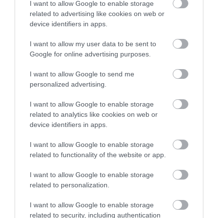
I want to allow Google to enable storage
Εύβοια: Διακοπή ρεύματος αύριο
related to advertising like cookies on web or
πολλές περιοχές- Πίνακας
device identifiers in apps.
08.08.2026 | 09:40
I want to allow my user data to be sent to
Google for online advertising purposes.
Άρχισε τις διακοπές ο
Μητσοτάκης: Φαγητό και κρασί
Ποιοι και γιατί θα
Νέο επίδομα 600 ευρώ
I want to allow Google to send me
σε γνωστό στέκι
πάρουν διπλάσια
για σπουδαστές: Οι
personalized advertising.
σύνταξη τον Αύγουστο
δικαιούχοι
08.08.2026 | 09:20
I want to allow Google to enable storage
related to analytics like cookies on web or
Συγκίνηση και βαθιά πίστη στην
Εύβοια! Τίμησαν τον Όσιο Ιωάννη
device identifiers in apps.
του Ρώσσο για το θαύμα της
βροχής στη φωτιά του 2021
I want to allow Google to enable storage
08.08.2026 | 09:00
related to functionality of the website or app.
Εορτολόγιο: Ποιοι γιορτάζουν
I want to allow Google to enable storage
σήμερα, Σάββατο 8 Αυγούστου
related to personalization.
Πότε θα πληρωθούν οι
Συντάξεις: Ποιοι θα
συντάξεις Σεπτεμβρίου
πάρουν αύξηση το
08.08.2026 | 08:40
2026
2027 – Τα ποσά
I want to allow Google to enable storage
related to security, including authentication