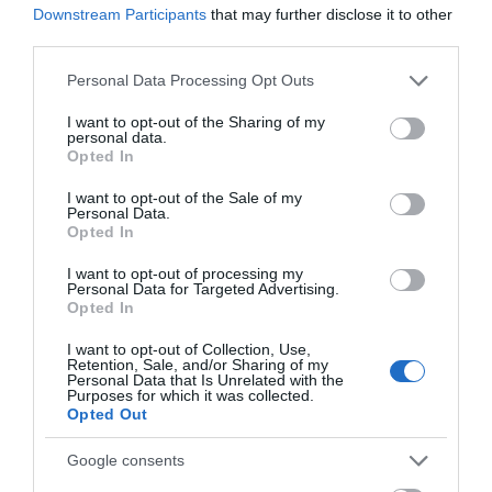
Downstream Participants
that may further disclose it to other
Εύβοια: Αποκαταστάθηκε το
third parties.
ίντερνετ στον Οξύλιθο μετά από
επέμβαση της CP COMPANY Ε.Ε.
Please note that this website/app uses one or more Google
Personal Data Processing Opt Outs
08.08.2026 | 11:20
services and may gather and store information including but
not limited to your visit or usage behaviour. You may click to
I want to opt-out of the Sharing of my
personal data.
Αθλητικό σωματείο της Εύβοιας
grant or deny consent to Google and its third-party tags to
Opted In
εξέδωσε ανακοίνωση για το
use your data for below specified purposes in below Google
βουλευτή Σίμο Κεδίκογλου- Τι
consent section.
αναφέρει
I want to opt-out of the Sale of my
Personal Data.
08.08.2026 | 11:00
Opted In
Εύβοια: «Πλιάτσικο» σε έργο
I want to opt-out of processing my
Personal Data for Targeted Advertising.
ανάπλασης παραλίας – Η
Opted In
καταγγελία που προκαλεί
αντιδράσεις
Όλες οι τελευταίες ειδήσεις
I want to opt-out of Collection, Use,
08.08.2026 | 10:20
Retention, Sale, and/or Sharing of my
Personal Data that Is Unrelated with the
Purposes for which it was collected.
Χωρίς Internet τώρα αυτό το
Opted Out
χωριό της Εύβοιας
ΠΕΡΙΣΣΟΤΕΡΑ ΑΠΟ ΟΙΚΟΝΟΜΙΑ
08.08.2026 | 10:00
Google consents