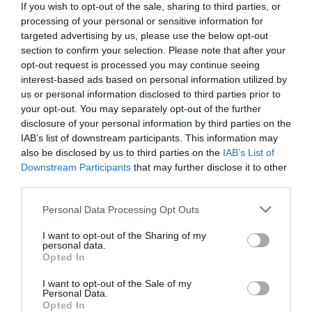
If you wish to opt-out of the sale, sharing to third parties, or
συμφωνία για
Σε ποιες περιπτώσεις η
processing of your personal or sensitive information for
χαρτοφυλάκιο έργων
Σε πελάγη ευτυχίας
ΑΑΔΕ επιβάλλει φόρο
αντιδήμαρχος στην Εύβοια! Έγινε
targeted advertising by us, please use the below opt-out
ΑΠΕ
από 10% έως 40%
για τρίτη φορά παππούς!
section to confirm your selection. Please note that after your
opt-out request is processed you may continue seeing
08.08.2026 | 17:40
interest-based ads based on personal information utilized by
us or personal information disclosed to third parties prior to
Ευρυδίκη Βαλαβάνη: Οι
your opt-out. You may separately opt-out of the further
οικογενειακές διακοπές στην
Εύβοια! Δείτε σε ποια παραλία
disclosure of your personal information by third parties on the
IAB’s list of downstream participants. This information may
08.08.2026 | 17:20
also be disclosed by us to third parties on the
IAB’s List of
Downstream Participants
that may further disclose it to other
Ποιοι και γιατί θα
Νέο επίδομα 600 ευρώ
«Κόκκινος» συναγερμός στην
third parties.
πάρουν διπλάσια
Εύβοια: Red Code αύριο Κυριακή –
για σπουδαστές: Οι
Αυξημένη ετοιμότητα παντού
σύνταξη τον Αύγουστο
δικαιούχοι
Please note that this website/app uses one or more Google
Personal Data Processing Opt Outs
08.08.2026 | 17:00
services and may gather and store information including but
not limited to your visit or usage behaviour. You may click to
I want to opt-out of the Sharing of my
Ρόδος: Έγραψαν 80χρονη για
personal data.
grant or deny consent to Google and its third-party tags to
κράνος!
Opted In
use your data for below specified purposes in below Google
08.08.2026 | 16:40
consent section.
I want to opt-out of the Sale of my
Personal Data.
Opted In