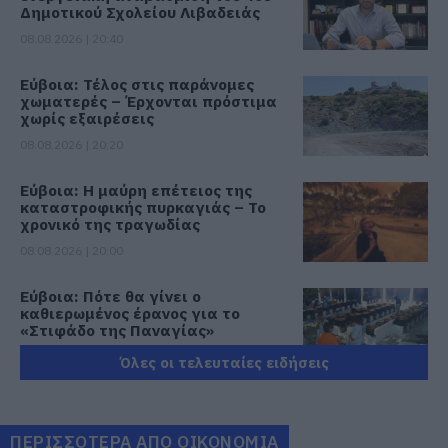
Δημοτικού Σχολείου Λιβαδειάς
08.08.2026 | 20:40
Εύβοια: Τέλος στις παράνομες
χωματερές – Έρχονται πρόστιμα
χωρίς εξαιρέσεις
08.08.2026 | 20:20
Εύβοια: Η μαύρη επέτειος της
καταστροφικής πυρκαγιάς – Το
χρονικό της τραγωδίας
08.08.2026 | 20:00
Εύβοια: Πότε θα γίνει ο
καθιερωμένος έρανος για το
«Στιφάδο της Παναγίας»
08.08.2026 | 19:40
Όλες οι τελευταίες ειδήσεις
Ο Αλέξης Τσίπρας παρουσιάζει το
οικονομικό πρόγραμμα της ΕΛ.Α.Σ.
στη Θεσσαλονίκη
ΠΕΡΙΣΣΟΤΕΡΑ ΑΠΟ ΟΙΚΟΝΟΜΙΑ