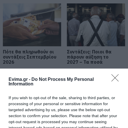
Τραγωδία στην Εύβοια: Άνδρας
ανασύρθηκε χωρίς τις αισθήσεις
του από τη θάλασσα
07.08.2026 | 20:57
Ανακοινώθηκαν νέες προσλήψεις
σε δήμο της Εύβοιας: Δείτε εδώ
Πότε θα πληρωθούν οι
Συντάξεις: Ποιοι θα
07.08.2026 | 20:40
συντάξεις Σεπτεμβρίου
πάρουν αύξηση το
2026
2027 – Τα ποσά
Ποιοι και γιατί θα πάρουν
διπλάσια σύνταξη τον Αύγουστο
Evima.gr -
Do Not Process My Personal
07.08.2026 | 20:20
Information
If you wish to opt-out of the sale, sharing to third parties, or
Δείτε τι έκανε Δήμος της Εύβοιας
processing of your personal or sensitive information for
για τις φωτιές
targeted advertising by us, please use the below opt-out
07.08.2026 | 20:00
section to confirm your selection. Please note that after your
Πώς θα πληρωθούν
Συντάξεις Σεπτεμβρίου
opt-out request is processed you may continue seeing
όσοι δουλέψουν στις 15
2026: Πότε
Αυγούστου
πληρώνονται οι
interest-based ads based on personal information utilized by