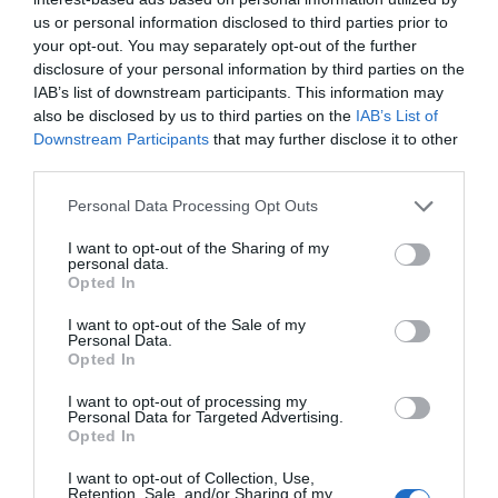
Μητέρα και γιος οι νεκροί από τη
δικαιούχοι – Οι
us or personal information disclosed to third parties prior to
σύγκρουση αυτοκινήτου με
ημερομηνίες του e-
your opt-out. You may separately opt-out of the further
φορτηγό
ΕΦΚΑ
disclosure of your personal information by third parties on the
07.08.2026 | 19:40
IAB’s list of downstream participants. This information may
also be disclosed by us to third parties on the
IAB’s List of
Ράγισαν καρδιές στην Εύβοια: Το
Downstream Participants
that may further disclose it to other
τελευταίο «αντίο» στον 36χρονο
third parties.
επιχειρηματία
07.08.2026 | 19:10
Please note that this website/app uses one or more Google
Personal Data Processing Opt Outs
services and may gather and store information including but
not limited to your visit or usage behaviour. You may click to
I want to opt-out of the Sharing of my
personal data.
grant or deny consent to Google and its third-party tags to
Opted In
use your data for below specified purposes in below Google
consent section.
I want to opt-out of the Sale of my
Personal Data.
Opted In
I want to opt-out of processing my
Personal Data for Targeted Advertising.
Opted In
I want to opt-out of Collection, Use,
Retention, Sale, and/or Sharing of my