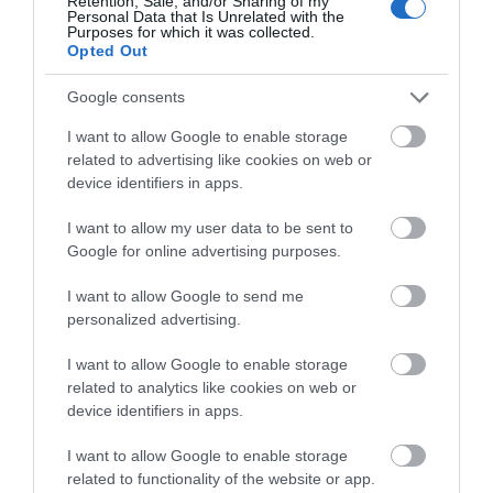
Retention, Sale, and/or Sharing of my
06.08.2026 | 12:45
Personal Data that Is Unrelated with the
Purposes for which it was collected.
Ελλάδα: Νέες επενδύσεις 1 δισ.
Opted Out
Άγνωστο επίδομα 846
Πόθεν Έσχες 2026:
έως το 2028 για την Ενέργεια
ευρώ: Ποιοι μπορούν
Άνοιξε η πλατφόρμα –
Google consents
06.08.2026 | 12:30
να το πάρουν
Μέχρι πότε μπορούν
να υποβληθούν οι
I want to allow Google to enable storage
δηλώσεις
related to advertising like cookies on web or
Θλίψη στην Εύβοια: Άνδρας έχασε
device identifiers in apps.
την ζωή του
06.08.2026 | 12:15
I want to allow my user data to be sent to
Google for online advertising purposes.
I want to allow Google to send me
personalized advertising.
I want to allow Google to enable storage
related to analytics like cookies on web or
device identifiers in apps.
I want to allow Google to enable storage
related to functionality of the website or app.