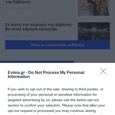
της Εύβοιας!
06.08.2026 | 14:30
Σε αυτή την περιοχή της Εύβοιας
θα γίνει σήμερα πανηγύρι
06.08.2026 | 14:15
Όλες οι τελευταίες ειδήσεις
Έρχεται το 9ο Αλιβεριώτικο
Αντάμωμα! Πότε και πού θα γίνει
06.08.2026 | 14:00
ΠΕΡΙΣΣΟΤΕΡΑ ΑΠΟ ΟΙΚΟΝΟΜΙΑ
Evima.gr -
Do Not Process My Personal
Information
Οταν ο Άγιος Ιωάννης ο Ρώσσος
έσωσε μια ολόκληρη περιοχή της
Εύβοιας από την φωτιά
If you wish to opt-out of the sale, sharing to third parties, or
processing of your personal or sensitive information for
06.08.2026 | 13:45
targeted advertising by us, please use the below opt-out
section to confirm your selection. Please note that after your
Νεότερα για τη φωτιά σε
εμπορικό κατάστημα στη Χαλκίδα
opt-out request is processed you may continue seeing