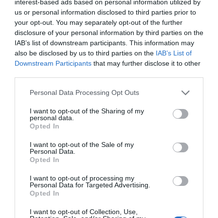
interest-based ads based on personal information utilized by
06.08.2026 | 13:45
Ελλάδα: Νέες
Φωτιά στη Δυτική
us or personal information disclosed to third parties prior to
επενδύσεις 1 δισ. έως
Αττική: Αυτά είναι τα
your opt-out. You may separately opt-out of the further
το 2028 για την
μέτρα ενίσχυσης των
Ενέργεια
πυρόπληκτων
disclosure of your personal information by third parties on the
Καλοκαίρι στην Εύβοια χωρίς
«Ταβέρνα Ξενύχτη» δεν γίνεται!
IAB’s list of downstream participants. This information may
Χρόνια τώρα αυθεντικές γεύσεις!
also be disclosed by us to third parties on the
IAB’s List of
Downstream Participants
that may further disclose it to other
06.08.2026 | 13:30
third parties.
Σοκ στην Εύβοια: Κουκουλοφόρος
Please note that this website/app uses one or more Google
Personal Data Processing Opt Outs
εισέβαλε στο σπίτι – Στιγμές
services and may gather and store information including but
τρόμου για γυναίκα
not limited to your visit or usage behaviour. You may click to
I want to opt-out of the Sharing of my
06.08.2026 | 13:15
personal data.
grant or deny consent to Google and its third-party tags to
e-ΕΦΚΑ και ΔΥΠΑ:
Τουρισμός για Όλους
Opted In
use your data for below specified purposes in below Google
Ποιοι πάνε ΑΤΜ έως
2026-2027: Ξεκίνησαν
Χαλκίδα τώρα φωτιά σε εμπορικό
consent section.
την Παρασκευή
οι αιτήσεις, οι
I want to opt-out of the Sale of my
κατάστημα
Personal Data.
δικαιούχοι
06.08.2026 | 13:00
Opted In
I want to opt-out of processing my
Personal Data for Targeted Advertising.
Ο μικρός μουσικός που έγινε το
Opted In
πρόσωπο της βραδιάς σε
πανηγύρι της Εύβοιας
I want to opt-out of Collection, Use,