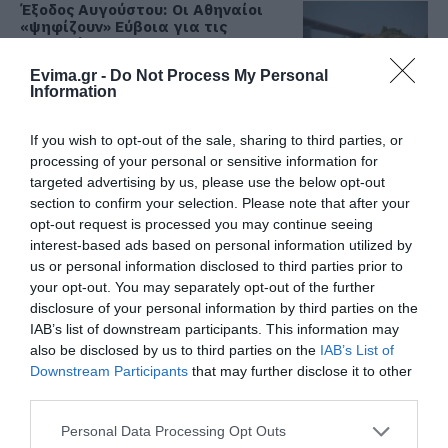
Έξοδος Αυγούστου: Οι Αθηναίοι
«ψηφίζουν» Εύβοια για τις
διακοπές τους!
08.08.2026 | 13:40
Evima.gr -
Do Not Process My Personal
Information
Μεταφορές χρημάτων: Σε ποιες
περιπτώσεις η ΑΑΔΕ επιβάλλει
If you wish to opt-out of the sale, sharing to third parties, or
φόρο από 10% έως 40%
processing of your personal or sensitive information for
08.08.2026 | 13:20
targeted advertising by us, please use the below opt-out
section to confirm your selection. Please note that after your
Εικόνες σοκ σε κοιμητήριο της
opt-out request is processed you may continue seeing
Εύβοιας: Δείτε τι έκαναν
interest-based ads based on personal information utilized by
08.08.2026 | 13:00
us or personal information disclosed to third parties prior to
your opt-out. You may separately opt-out of the further
disclosure of your personal information by third parties on the
Α. Ο. Χαλκίς: Πρώτο φιλικό σήμερα
IAB’s list of downstream participants. This information may
για νέα αγωνιστική περίοδο – Η
also be disclosed by us to third parties on the
IAB’s List of
ώρα
Downstream Participants
that may further disclose it to other
08.08.2026 | 12:40
third parties.
Please note that this website/app uses one or more Google
Τι γίνεται με τις τσούχτρες στην
Personal Data Processing Opt Outs
services and may gather and store information including but