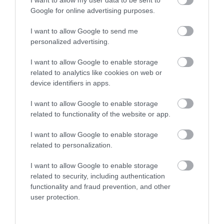
Μεταφορές χρημάτων:
Ποιοι και γιατί θα
αναφέρει
Google for online advertising purposes.
Σε ποιες περιπτώσεις η
πάρουν διπλάσια
08.08.2026 | 11:00
ΑΑΔΕ επιβάλλει φόρο
σύνταξη τον Αύγουστο
από 10% έως 40%
I want to allow Google to send me
Εύβοια: «Πλιάτσικο» σε έργο
personalized advertising.
ανάπλασης παραλίας – Η
καταγγελία που προκαλεί
I want to allow Google to enable storage
αντιδράσεις
related to analytics like cookies on web or
08.08.2026 | 10:20
device identifiers in apps.
Χωρίς Internet τώρα αυτό το
I want to allow Google to enable storage
χωριό της Εύβοιας
related to functionality of the website or app.
08.08.2026 | 10:00
Νέο επίδομα 600 ευρώ
Πότε θα πληρωθούν οι
I want to allow Google to enable storage
για σπουδαστές: Οι
συντάξεις Σεπτεμβρίου
related to personalization.
δικαιούχοι
2026
Εύβοια: Διακοπή ρεύματος αύριο
πολλές περιοχές- Πίνακας
I want to allow Google to enable storage
08.08.2026 | 09:40
related to security, including authentication
functionality and fraud prevention, and other
user protection.
Άρχισε τις διακοπές ο
Μητσοτάκης: Φαγητό και κρασί
σε γνωστό στέκι