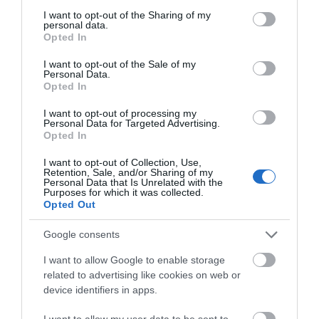
Εύβοια;
not limited to your visit or usage behaviour. You may click to
I want to opt-out of the Sharing of my
08.08.2026 | 12:20
personal data.
grant or deny consent to Google and its third-party tags to
Opted In
use your data for below specified purposes in below Google
consent section.
Καύσωνας και πολλά μποφόρ
I want to opt-out of the Sale of my
Personal Data.
αύριο στην Εύβοια! Συνεδρίασε η
Opted In
επιτροπή εκτίμησης κινδύνου
08.08.2026 | 12:00
I want to opt-out of processing my
Όλες οι τελευταίες ειδήσεις
Personal Data for Targeted Advertising.
Opted In
Εύβοια: Οι ισχυροί άνεμοι
έσπασαν μεγάλο πεύκο σε αυλή
I want to opt-out of Collection, Use,
εκκλησίας
Retention, Sale, and/or Sharing of my
ΠΕΡΙΣΣΟΤΕΡΑ ΑΠΟ ΟΙΚΟΝΟΜΙΑ
Personal Data that Is Unrelated with the
08.08.2026 | 11:40
Purposes for which it was collected.
Opted Out
Εύβοια: Αποκαταστάθηκε το
ίντερνετ στον Οξύλιθο μετά από
Google consents
επέμβαση της CP COMPANY Ε.Ε.
08.08.2026 | 11:20
I want to allow Google to enable storage
related to advertising like cookies on web or
device identifiers in apps.
Αθλητικό σωματείο της Εύβοιας
εξέδωσε ανακοίνωση για το
βουλευτή Σίμο Κεδίκογλου- Τι
I want to allow my user data to be sent to