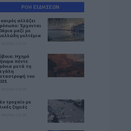
ΡΟΗ ΕΙΔΗΣΕΩΝ
 καιρός αλλάζει
ρόσωπο: Έρχονται
0άρια μαζί με
υελλώδη μελτέμια
.08.2026 | 22:20
ύβοια: Ηχηρό
ήνυμα πέντε
ρόνια μετά τη
εγάλη
αταστροφή του
021
.08.2026 | 22:00
έο τροχαίο με
λικές ζημιές
.08.2026 | 21:40