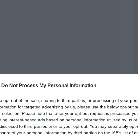
σ
Α
07
Δ
Δ
γ
07
Μ
ν
σ
α
φ
-
Do Not Process My Personal Information
ική υπουργική απόφαση πρόκειται να
07
κονομικών Κατερίνα Παπανάτσιου,
to opt-out of the sale, sharing to third parties, or processing of your per
Ρ
 φορολογούμενοι λόγω της κακοκαιρίας που
formation for targeted advertising by us, please use the below opt-out s
σ
r selection. Please note that after your opt-out request is processed y
τ
eing interest-based ads based on personal information utilized by us or
σ
ε
disclosed to third parties prior to your opt-out. You may separately opt-
ελών να γίνει στις Δ.Ο.Υ.
losure of your personal information by third parties on the IAB’s list of
07