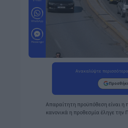
E-mail
WhatsApp
Messenger
Ανακαλύψτε περισσότερα
Προσθήκη
Απαραίτητη προϋπόθεση είναι η π
κανονικά η προθεσμία έληγε την 