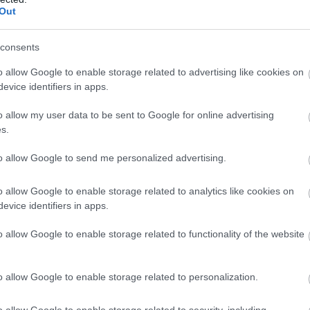
έ
Out
07
consents
Α
κ
o allow Google to enable storage related to advertising like cookies on
κ
κ
evice identifiers in apps.
Π
o allow my user data to be sent to Google for online advertising
07
s.
to allow Google to send me personalized advertising.
o allow Google to enable storage related to analytics like cookies on
evice identifiers in apps.
η παράταση που δόθηκε για την πληρωμή των
κόλυνε μεν χιλιάδες ιδιοκτήτες οχημάτων οι
o allow Google to enable storage related to functionality of the website
ελευταία στιγμή, αλλά έφερε και περισσότερα
Πάνω από 110 εκατ. ευρώ αυξήθηκαν οι
o allow Google to enable storage related to personalization.
ίας τις τελευταίες ημέρες ανεβάζοντας έτσι
15 δισ. ευρώ.Πηγή-dikaologitika.gr
o allow Google to enable storage related to security, including