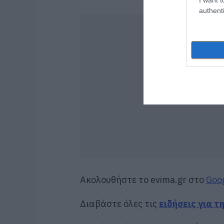
authenti
Ακολουθήστε το evima.gr στο
Goo
Διαβάστε όλες τις
ειδήσεις για τ