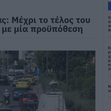
ς: Μέχρι το τέλος του
Ο
π
 με μία προϋπόθεση
4
θ
07
Ε
μ
χ
μ
κ
2
07
Ν
υ
07