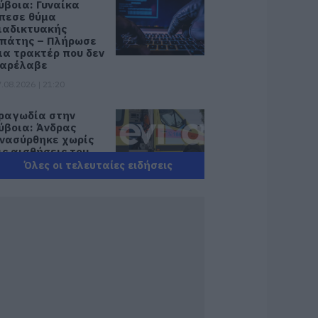
ύβοια: Γυναίκα
πεσε θύμα
ιαδικτυακής
πάτης – Πλήρωσε
ια τρακτέρ που δεν
αρέλαβε
.08.2026 | 21:20
ραγωδία στην
ύβοια: Άνδρας
νασύρθηκε χωρίς
ις αισθήσεις του
πό τη θάλασσα
Όλες οι τελευταίες ειδήσεις
.08.2026 | 20:57
νακοινώθηκαν νέες
ροσλήψεις σε δήμο
ης Εύβοιας: Δείτε
δώ
.08.2026 | 20:40
οιοι και γιατί θα
άρουν διπλάσια