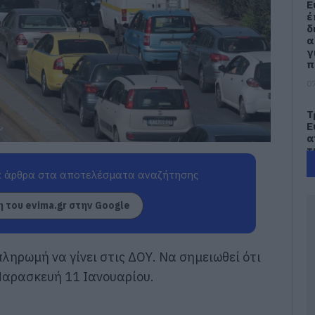
Ε
έ
δ
α
γ
π
07
Τ
Ε
α
τ
α
 άρθρα στα αποτελέσματα αναζήτησης
07
 του evima.gr στην Google
Α
π
τ
ε
ληρωμή να γίνει στις ΔΟΥ. Να σημειωθεί ότι
07
Παρασκευή 11 Ιανουαρίου.
Π
π