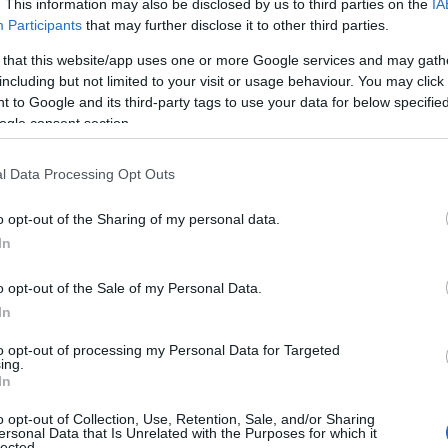
. This information may also be disclosed by us to third parties on the
IA
 θα πληρώσουν εμπρόθεσμα τα τέλη
Participants
that may further disclose it to other third parties.
Ν
ε
μο ίσο με την αξία τους. Το πρόστιμο είναι
 that this website/app uses one or more Google services and may gath
σ
πρεπε να είχε εξοφληθεί. Για παράδειγμα, αν
including but not limited to your visit or usage behaviour. You may click 
δ
 to Google and its third-party tags to use your data for below specifi
α πληρώσει τέλη κυκλοφορίας ύψους 85,50
07
ogle consent section.
 ευρώ.
Α
Ε
l Data Processing Opt Outs
μενος θα έχει τη δυνατότητα να τη ρυθμίσει,
δ
α
ια ρύθμιση σε 24 δόσεις, αλλά η βεβαιωθείσα
o opt-out of the Sharing of my personal data.
07
βλεπόμενους τόκους.
In
Τ
φληση του ποσού ο ιδιοκτήτης δεν μπορεί να
o opt-out of the Sale of my Personal Data.
ε
ε
In
ή, για να ολοκληρωθεί η μεταβίβαση του
5
ων τελών ή η υπαγωγή τους σε ρύθμιση
to opt-out of processing my Personal Data for Targeted
07
ing.
ων ληξιπρόθεσμων οφειλών, αλλά θα πρέπει
In
Β
ειλή.
ε
o opt-out of Collection, Use, Retention, Sale, and/or Sharing
τ
ersonal Data that Is Unrelated with the Purposes for which it
lected.