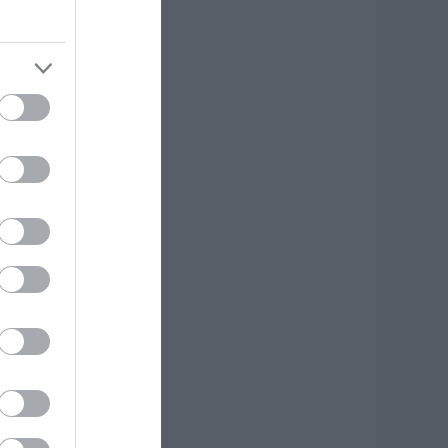
φυγε από τη ζωή
.08.2026 | 18:00
υτοψία στα
αμένα: 37 σπίτια
ρίθηκαν
ατεδαφιστέα στο
όρτο Γερμενό
.08.2026 | 17:40