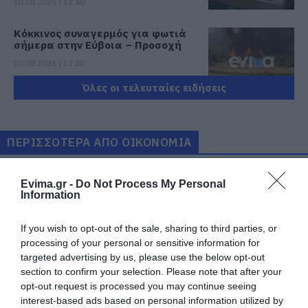
10.08.2026 | 12:40
Κόκκινος συναγερμός για φωτιά
σήμερα στην Εύβοια – Προσοχή
10.08.2026 | 12:20
Όλες οι τελευταίες ειδήσεις
Πέθανε κτηνοτρόφος μετά τη
θανάτωση του κοπαδιού του
10.08.2026 | 12:00
ΠΕΡΙΣΣΟΤΕΡΑ ΑΠΟ ΟΙΚΟΝΟΜΙΑ
Αυτά τα σχολεία αναβαθμίζονται
Evima.gr -
Do Not Process My Personal
στην Εύβοια – Τι έργα γίνονται –
Information
Δείτε εικόνες
10.08.2026 | 11:40
If you wish to opt-out of the sale, sharing to third parties, or
processing of your personal or sensitive information for
Αύγουστος στην Εύβοια: Τι θα
targeted advertising by us, please use the below opt-out
γίνει αύριο στα σοκάκια αυτού
section to confirm your selection. Please note that after your
χωριού
Προσοχή στις
e-ΕΦΚΑ και ΔΥΠΑ:
opt-out request is processed you may continue seeing
10.08.2026 | 11:20
μεταφορές με IRIS:
Ποιοι θα πάρουν λεφτά
interest-based ads based on personal information utilized by