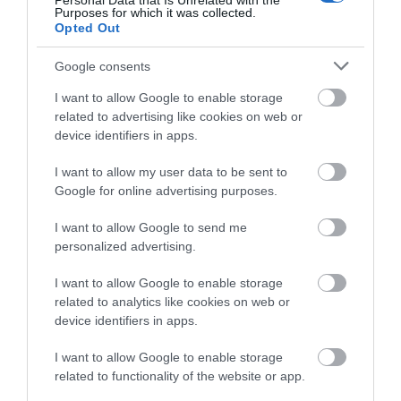
Personal Data that Is Unrelated with the
Purposes for which it was collected.
Βόρεια Εύβοια
Market Pass: Νέος
Τουρισμός για Όλους
Opted Out
10.08.2026 | 09:40
κύκλος από το
2026-2027: Ποιοι
φθινόπωρο του 2026 –
κάνουν αίτηση σήμερα
Google consents
Πότε αναμένονται οι
– Έως 600 ευρώ η
πληρωμές
επιδότηση
Εορτολόγιο: Ποιοι γιορτάζουν
I want to allow Google to enable storage
σήμερα, Δευτέρα 10 Αυγούστου
related to advertising like cookies on web or
10.08.2026 | 09:20
device identifiers in apps.
I want to allow my user data to be sent to
Google for online advertising purposes.
I want to allow Google to send me
personalized advertising.
I want to allow Google to enable storage
related to analytics like cookies on web or
device identifiers in apps.
I want to allow Google to enable storage
related to functionality of the website or app.