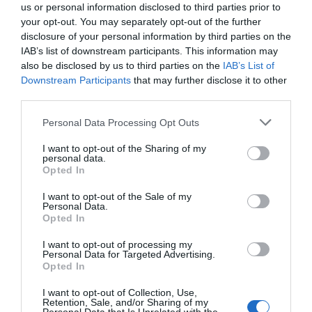
Δείτε τι ανακοινώθηκε
τις επόμενες ημέρες
us or personal information disclosed to third parties prior to
σήμερα
Η Λίμνη Ευβοίας γίνεται σημείο
your opt-out. You may separately opt-out of the further
συνάντησης των γεύσεων της
disclosure of your personal information by third parties on the
Στερεάς Ελλάδας
IAB’s list of downstream participants. This information may
10.08.2026 | 11:00
also be disclosed by us to third parties on the
IAB’s List of
Downstream Participants
that may further disclose it to other
Χαλκίδα: Γιατί φωτίστηκε στα
third parties.
μωβ- ροζ το δημαρχείο στην
παραλία
Please note that this website/app uses one or more Google
Personal Data Processing Opt Outs
10.08.2026 | 10:40
services and may gather and store information including but
Ελεγκτές της ΑΑΔΕ
15 Αυγούστου: Πώς
not limited to your visit or usage behaviour. You may click to
I want to opt-out of the Sharing of my
personal data.
κατέσχεσαν σχεδόν
αμείβεται η
Έκτακτη διακοπή νερού στους
grant or deny consent to Google and its third-party tags to
Opted In
1300 φιάλλες
υποχρεωτική αργία –
Ωρεούς Ευβοίας
use your data for below specified purposes in below Google
παράνομου ψυκτικού
Τι ισχύει για τους
consent section.
10.08.2026 | 10:20
I want to opt-out of the Sale of my
υγρού φρέον (εικόνες)
εργαζόμενους
Personal Data.
Opted In
Ελεγκτές της ΑΑΔΕ κατέσχεσαν
I want to opt-out of processing my
σχεδόν 1300 φιάλλες παράνομου
Personal Data for Targeted Advertising.
ψυκτικού υγρού φρέον (εικόνες)
Opted In
10.08.2026 | 10:00
I want to opt-out of Collection, Use,
Retention, Sale, and/or Sharing of my
Μεγάλο βήμα για την υγεία στη