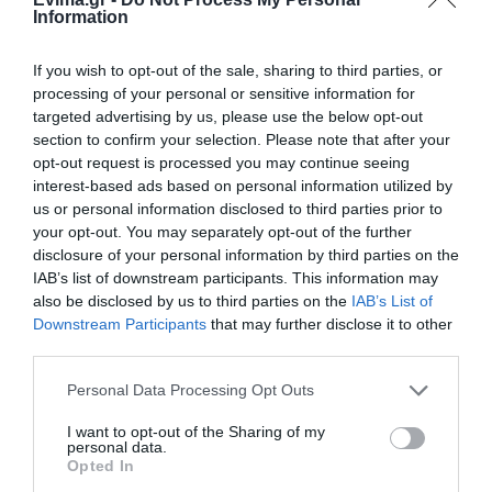
Παράκληση της Παναγίας στη
Information
Λούτσα με κεράσματα και
αναψυκτικά
ΠΕΡΙΣΣΟΤΕΡΑ ΑΠΟ ΟΙΚΟΝΟΜΙΑ
If you wish to opt-out of the sale, sharing to third parties, or
09.08.2026 | 13:40
processing of your personal or sensitive information for
targeted advertising by us, please use the below opt-out
Σκύλος ή γάτα; Δείτε πόσα
χρήματα θα χρειαστείτε κάθε
section to confirm your selection. Please note that after your
χρόνο
opt-out request is processed you may continue seeing
interest-based ads based on personal information utilized by
09.08.2026 | 13:20
us or personal information disclosed to third parties prior to
your opt-out. You may separately opt-out of the further
Πανικός σε λιμάνι της Εύβοιας με
37χρονο άνδρα
disclosure of your personal information by third parties on the
Market Pass: Νέος
Τουρισμός για Όλους
IAB’s list of downstream participants. This information may
09.08.2026 | 13:00
κύκλος από το
2026-2027: Ποιοι
also be disclosed by us to third parties on the
IAB’s List of
φθινόπωρο του 2026 –
κάνουν αίτηση σήμερα
Downstream Participants
that may further disclose it to other
Πότε αναμένονται οι
– Έως 600 ευρώ η
third parties.
Πανσέληνος Αυγούστου 2026: Η
πληρωμές
επιδότηση
μερική έκλειψη και τα
Please note that this website/app uses one or more Google
εντυπωσιακά φαινόμενα στον
Personal Data Processing Opt Outs
ουρανό
services and may gather and store information including but
not limited to your visit or usage behaviour. You may click to
I want to opt-out of the Sharing of my
09.08.2026 | 12:40
personal data.
grant or deny consent to Google and its third-party tags to
Opted In
use your data for below specified purposes in below Google
Εύβοια: Νέες πινακίδες για τον