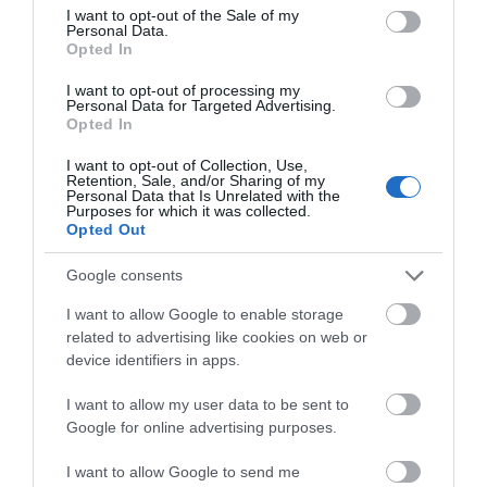
consent section.
κίνδυνο πυρκαγιάς – Σε ποια
I want to opt-out of the Sale of my
σημεία τοποθετήθηκαν
Personal Data.
Opted In
09.08.2026 | 12:20
e-ΕΦΚΑ και ΔΥΠΑ:
Ποιοι φοιτητές θα
I want to opt-out of processing my
Ποιοι δικαιούχοι
πάρουν έως 2.500 ευρώ
Personal Data for Targeted Advertising.
Ποιοι φοιτητές θα πάρουν έως
πληρώνονται έως τις
για τη στέγαση
Opted In
2.500 ευρώ για τη στέγαση
14 Αυγούστου
09.08.2026 | 12:00
I want to opt-out of Collection, Use,
Retention, Sale, and/or Sharing of my
Personal Data that Is Unrelated with the
Purposes for which it was collected.
Συναγερμός στη Βόρεια Εύβοια:
Opted Out
Αγελάδες πετάγονται στο δρόμο-
Η έκκληση ιερέα στους οδηγούς
Google consents
09.08.2026 | 11:40
I want to allow Google to enable storage
Ο Λευτέρης Στεργίου επιστρέφει
related to advertising like cookies on web or
Αγροτικές ενισχύσεις:
Φωτιά στη Βοιωτία:
στην Ιστιαία!
device identifiers in apps.
Ποιοι θα λάβουν
Έκτακτα μέτρα
νωρίτερα τις
στήριξης για την
09.08.2026 | 11:20
προκαταβολές
εστίαση ζητά η ΠΣτΕ
I want to allow my user data to be sent to
Google for online advertising purposes.
Συγκινεί Ενορία στην Εύβοια!
Συγκεντρώνει τρόφιμα για
I want to allow Google to send me