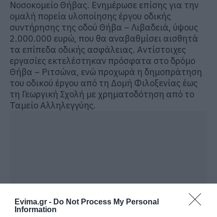
Νοσοκομείο Θήβας
. Ε
νημέρωσε
επίσης
για την
ομαλή πορεία υλοποίησης έργου οδικής
συντήρησης της οδού Θήβα – Λιβαδειά, ύψους
2.000.000 ευρώ, που θα αναβαθμίσει αισθητά
τα επίπεδα οδικής ασφάλειας. Αντίστοιχες
εργασίες εκτελέστηκαν πρόσφατα στο δρόμο
Θήβα –
Ριτσώνα
, ενώ προχωρά η δημοπράτηση
του
οδικού έργου από τη Δομή Φιλοξενίας έως
τη Γεωργική Σχολή
με χρηματοδότηση από το
Ταμείο Αλληλεγγύης.
Evima.gr -
Do Not Process My Personal
Information