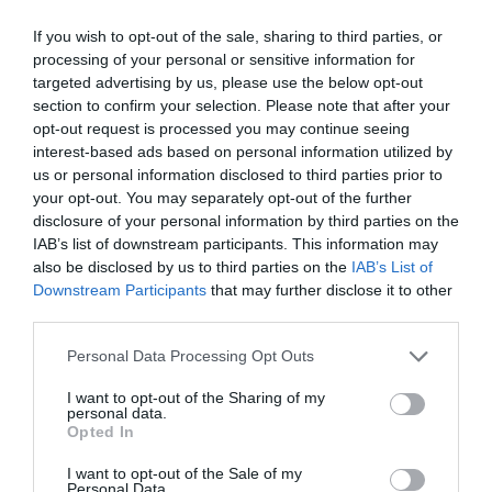
If you wish to opt-out of the sale, sharing to third parties, or
processing of your personal or sensitive information for
targeted advertising by us, please use the below opt-out
section to confirm your selection. Please note that after your
opt-out request is processed you may continue seeing
interest-based ads based on personal information utilized by
us or personal information disclosed to third parties prior to
your opt-out. You may separately opt-out of the further
disclosure of your personal information by third parties on the
IAB’s list of downstream participants. This information may
also be disclosed by us to third parties on the
IAB’s List of
Downstream Participants
that may further disclose it to other
third parties.
Please note that this website/app uses one or more Google
Personal Data Processing Opt Outs
services and may gather and store information including but
Ακολουθήστε το evima.gr στο
Google News
not limited to your visit or usage behaviour. You may click to
I want to opt-out of the Sharing of my
personal data.
grant or deny consent to Google and its third-party tags to
Opted In
Διαβάστε όλες τις
ειδήσεις για την Εύβοια
use your data for below specified purposes in below Google
consent section.
I want to opt-out of the Sale of my
Personal Data.