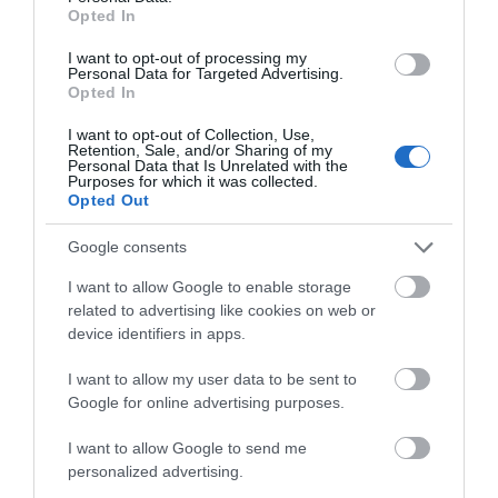
Διαβάστε όλες τις
τελευταίες ειδήσεις
για την
Opted In
Ελλάδα
και τον
Κόσμο
στο
evima.gr
I want to opt-out of processing my
TAGS:
ΘΗΒΑ
ΚΟΛΥΜΒΗΤΗΡΙΟ
Personal Data for Targeted Advertising.
Opted In
ΡΟΗ ΕΙΔΗΣΕΩΝ
I want to opt-out of Collection, Use,
Retention, Sale, and/or Sharing of my
Εύβοια: Προσοχή! Που
Personal Data that Is Unrelated with the
Purposes for which it was collected.
απαγορεύεται η κυκλοφορία
Opted Out
οχημάτων και πεζών
09.08.2026 | 17:00
Google consents
15 Αυγούστου: Πώς αμείβεται η
I want to allow Google to enable storage
υποχρεωτική αργία – Τι ισχύει
related to advertising like cookies on web or
για τους εργαζόμενους
device identifiers in apps.
09.08.2026 | 16:40
I want to allow my user data to be sent to
Χάος στην Εύβοια: Ουρά
Google for online advertising purposes.
χιλιομέτρων μέσα στον Αύγουστο
– «Κινδυνεύουμε να χάσουμε το
I want to allow Google to send me
πλοίο!»
personalized advertising.
09.08.2026 | 16:20