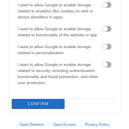
I want to allow Google to enable storage
Παραλία «διαμάντι»: Θυμίζει
related to analytics like cookies on web or
Κουφονήσια και απέχει μόλις 1,5
device identifiers in apps.
ώρα από την Αθήνα
09.08.2026 | 16:00
I want to allow Google to enable storage
related to functionality of the website or app.
Νέα τραγωδία σε παραλία της
Εύβοιας: Πέθανε άνδρας
I want to allow Google to enable storage
09.08.2026 | 15:40
related to personalization.
I want to allow Google to enable storage
Market Pass: Νέος κύκλος από το
related to security, including authentication
φθινόπωρο του 2026 – Πότε
functionality and fraud prevention, and other
αναμένονται οι πληρωμές
user protection.
09.08.2026 | 15:20
Όλες οι τελευταίες ειδήσεις
Εύβοια: Έργα οδοποιίας 2,4 εκατ.
CONFIRM
ευρώ – Ποιοι δρόμοι αλλάζουν
ΠΕΡΙΣΣΟΤΕΡΑ ΑΠΟ ΟΙΚΟΝΟΜΙΑ
09.08.2026 | 15:00
Data Deletion
Data Access
Privacy Policy