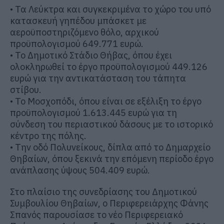
•
Τα Λεύκτρα
και συγκεκριμένα το χώρο του υπό
κατασκευή γηπέδου μπάσκετ με
αεροϋποστηριζόμενο
θόλο, αρχικού
προϋπολογισμού 649.771 ευρώ.
•
Το Δημοτικό Στάδιο Θήβας
, όπου έχει
ολοκληρωθεί το έργο προϋπολογισμού 449.126
ευρώ για την αντικατάσταση του τάπητα
στίβου.
•
Το
Μοσχοπόδι
, όπου είναι σε εξέλιξη το έργο
προϋπολογισμού 1.613.445 ευρώ για τη
σύνδεση του περιαστικού δάσους με το ιστορικό
κέντρο της πόλης.
•
Την οδό
Πολυνείκους
, δίπλα από το Δημαρχείο
Θηβαίων, όπου ξεκινά την επόμενη περίοδο έργο
ανάπλασης ύψους 504.409 ευρώ.
Στο πλαίσιο της συνεδρίασης του Δημοτικού
Συμβουλίου Θηβαίων, ο Περιφερειάρχης Φάνης
Σπανός παρουσίασε το νέο Περιφερειακό