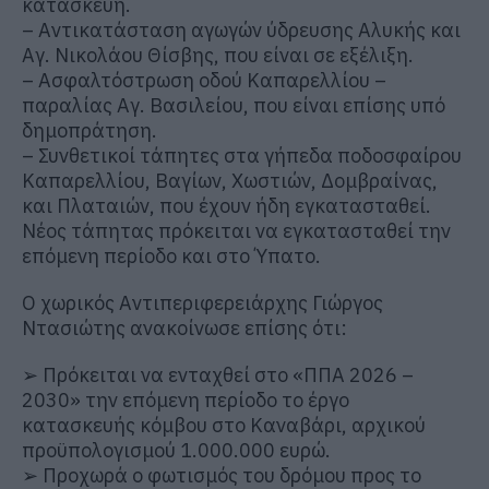
κατασκευή.
–
Αντικατάσταση αγωγών ύδρευσης Αλυκής και
Αγ. Νικολάου
Θίσβης
, που είναι σε εξέλιξη.
–
Ασφαλτόστρωση οδού
Καπαρελλίου
–
παραλίας Αγ. Βασιλείου, που είναι επίσης υπό
δημοπράτηση.
–
Συνθετικοί τάπητες στα γήπεδα ποδοσφαίρου
Καπαρελλίου
,
Βαγίων
,
Χωστιών
,
Δομβραίνας
,
και
Πλαταιών
, που έχουν ήδη εγκατασταθεί.
Νέος τάπητας πρόκειται να εγκατασταθεί την
επόμενη περίοδο και στο Ύπατο.
Ο χωρικός Αντιπεριφερειάρχης Γιώργος
Ντασιώτης
ανακοίνωσε επίσης ότι:
➢
Πρόκειται να ενταχθεί στο «ΠΠΑ 2026 –
2030» την επόμενη περίοδο το έργο
κατασκευής
κόμβου στο
Καναβάρι
, αρχικού
προϋπολογισμού 1.000.000 ευρώ.
➢
Προχωρά ο
φωτισμός του δρόμου προς το