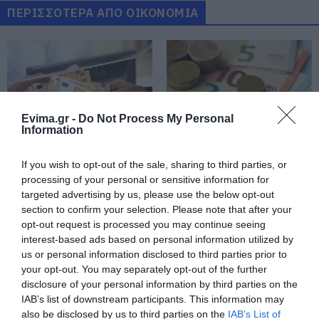
07.08.2026 | 20:40
ΠΕΡΙΣΣΟΤΕΡΑ ΑΠΟ ΟΙΚΟΝΟΜΙΑ
Ποιοι και γιατί θα πάρουν
διπλάσια σύνταξη τον Αύγουστο
07.08.2026 | 20:20
Evima.gr -
Do Not Process My Personal
Δείτε τι έκανε Δήμος της Εύβοιας
Information
για τις φωτιές
07.08.2026 | 20:00
Ποιοι και γιατί θα
Νέο επίδομα 600 ευρώ
If you wish to opt-out of the sale, sharing to third parties, or
πάρουν διπλάσια
για σπουδαστές: Οι
processing of your personal or sensitive information for
σύνταξη τον Αύγουστο
δικαιούχοι
targeted advertising by us, please use the below opt-out
Μητέρα και γιος οι νεκροί από τη
section to confirm your selection. Please note that after your
σύγκρουση αυτοκινήτου με
φορτηγό
opt-out request is processed you may continue seeing
interest-based ads based on personal information utilized by
07.08.2026 | 19:40
us or personal information disclosed to third parties prior to
your opt-out. You may separately opt-out of the further
Ράγισαν καρδιές στην Εύβοια: Το
disclosure of your personal information by third parties on the
τελευταίο «αντίο» στον 36χρονο
IAB’s list of downstream participants. This information may
επιχειρηματία
also be disclosed by us to third parties on the
IAB’s List of