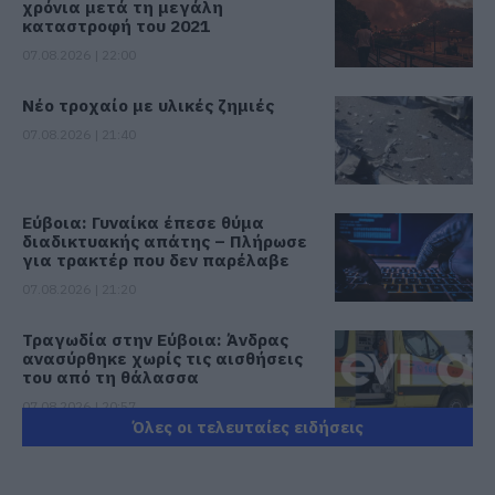
χρόνια μετά τη μεγάλη
καταστροφή του 2021
07.08.2026 | 22:00
Νέο τροχαίο με υλικές ζημιές
07.08.2026 | 21:40
Εύβοια: Γυναίκα έπεσε θύμα
διαδικτυακής απάτης – Πλήρωσε
για τρακτέρ που δεν παρέλαβε
07.08.2026 | 21:20
Τραγωδία στην Εύβοια: Άνδρας
ανασύρθηκε χωρίς τις αισθήσεις
του από τη θάλασσα
07.08.2026 | 20:57
Όλες οι τελευταίες ειδήσεις
Ανακοινώθηκαν νέες προσλήψεις
σε δήμο της Εύβοιας: Δείτε εδώ