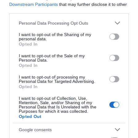
07.08.2026 | 19:10
Πότε θα πληρωθούν οι
Συντάξεις: Ποιοι θα
Downstream Participants
that may further disclose it to other
συντάξεις Σεπτεμβρίου
πάρουν αύξηση το
third parties.
2026
2027 – Τα ποσά
Νέο επίδομα 600 ευρώ για
σπουδαστές: Οι δικαιούχοι
Please note that this website/app uses one or more Google
Personal Data Processing Opt Outs
07.08.2026 | 19:00
services and may gather and store information including but
not limited to your visit or usage behaviour. You may click to
I want to opt-out of the Sharing of my
personal data.
grant or deny consent to Google and its third-party tags to
Opted In
Αυτός ο δήμος της Εύβοιας πάει
use your data for below specified purposes in below Google
στα δικαστήρια για τις
consent section.
I want to opt-out of the Sale of my
ανεμογεννήτριες
Personal Data.
Opted In
07.08.2026 | 18:40
Πώς θα πληρωθούν
Συντάξεις Σεπτεμβρίου
I want to opt-out of processing my
όσοι δουλέψουν στις 15
2026: Πότε
Τραγική κατάληξη είχε η
Personal Data for Targeted Advertising.
Αυγούστου
πληρώνονται οι
θαλάσσια εκδρομή για 57χρονο
Opted In
δικαιούχοι – Οι
τουρίστα
ημερομηνίες του e-
I want to opt-out of Collection, Use,
07.08.2026 | 18:20
ΕΦΚΑ
Retention, Sale, and/or Sharing of my
Personal Data that Is Unrelated with the
Purposes for which it was collected.
Βαρύ πένθος για τον εκπαιδευτικό
Opted Out
από την Εύβοια που έφυγε από τη
ζωή
Google consents
07.08.2026 | 18:00