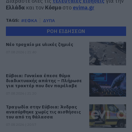
Διαβάστε όλες τις
τελευταίες ειδήσεις
για την
Ελλάδα
και τον
Κόσμο
στο
evima.gr
TAGS:
#ΕΦΚΑ
ΔΥΠΑ
ΡΟΗ ΕΙΔΗΣΕΩΝ
Νέο τροχαίο με υλικές ζημιές
07.08.2026 | 21:40
Εύβοια: Γυναίκα έπεσε θύμα
διαδικτυακής απάτης – Πλήρωσε
για τρακτέρ που δεν παρέλαβε
07.08.2026 | 21:20
Τραγωδία στην Εύβοια: Άνδρας
ανασύρθηκε χωρίς τις αισθήσεις
του από τη θάλασσα
07.08.2026 | 20:57