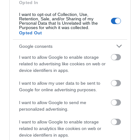
ζωή
Opted In
07.08.2026 | 18:00
I want to opt-out of Collection, Use,
Retention, Sale, and/or Sharing of my
Personal Data that Is Unrelated with the
Αυτοψία στα καμένα: 37 σπίτια
Purposes for which it was collected.
κρίθηκαν κατεδαφιστέα στο
Opted Out
Πόρτο Γερμενό
07.08.2026 | 17:40
Google consents
Πώς θα πληρωθούν
Συντάξεις Σεπτεμβρίου
όσοι δουλέψουν στις 15
2026: Πότε
Εύβοια: Αυτός είναι ο 36χρονος
I want to allow Google to enable storage
Αυγούστου
πληρώνονται οι
επιχειρηματίας πού έχασε την
related to advertising like cookies on web or
δικαιούχοι – Οι
ζωή του
device identifiers in apps.
ημερομηνίες του e-
07.08.2026 | 17:20
ΕΦΚΑ
I want to allow my user data to be sent to
Google for online advertising purposes.
Οδηγός λεωφορείου υπέστη
καρδιακό επεισόδιο ενώ οδηγούσε
I want to allow Google to send me
07.08.2026 | 17:00
personalized advertising.
I want to allow Google to enable storage
related to analytics like cookies on web or
device identifiers in apps.