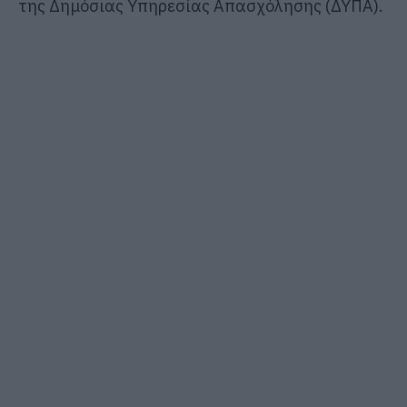
της Δημόσιας Υπηρεσίας Απασχόλησης (ΔΥΠΑ).