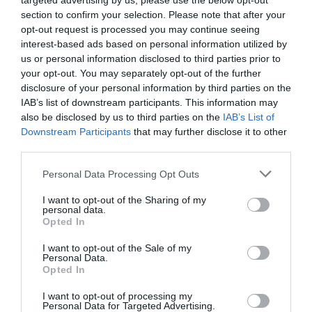
targeted advertising by us, please use the below opt-out
τελευταίο «αντίο» στον 36χρονο
section to confirm your selection. Please note that after your
επιχειρηματία
opt-out request is processed you may continue seeing
07.08.2026 | 19:10
interest-based ads based on personal information utilized by
us or personal information disclosed to third parties prior to
Νέο επίδομα 600 ευρώ για
your opt-out. You may separately opt-out of the further
σπουδαστές: Οι δικαιούχοι
disclosure of your personal information by third parties on the
07.08.2026 | 19:00
IAB’s list of downstream participants. This information may
Ποιοι και γιατί θα
Νέο επίδομα 600 ευρώ
πάρουν διπλάσια
για σπουδαστές: Οι
also be disclosed by us to third parties on the
IAB’s List of
σύνταξη τον Αύγουστο
δικαιούχοι
Downstream Participants
that may further disclose it to other
Αυτός ο δήμος της Εύβοιας πάει
third parties.
στα δικαστήρια για τις
ανεμογεννήτριες
Please note that this website/app uses one or more Google
Personal Data Processing Opt Outs
services and may gather and store information including but
07.08.2026 | 18:40
not limited to your visit or usage behaviour. You may click to
I want to opt-out of the Sharing of my
personal data.
grant or deny consent to Google and its third-party tags to
Τραγική κατάληξη είχε η
Opted In
θαλάσσια εκδρομή για 57χρονο
use your data for below specified purposes in below Google
τουρίστα
consent section.
I want to opt-out of the Sale of my
Personal Data.
07.08.2026 | 18:20
Πότε θα πληρωθούν οι
Συντάξεις: Ποιοι θα
Opted In
συντάξεις Σεπτεμβρίου
πάρουν αύξηση το
2026
2027 – Τα ποσά
Βαρύ πένθος για τον εκπαιδευτικό
I want to opt-out of processing my
από την Εύβοια που έφυγε από τη
Personal Data for Targeted Advertising.